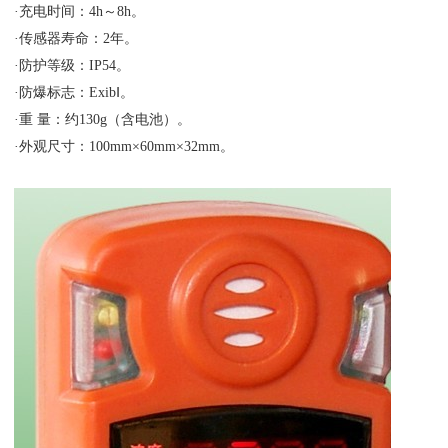
·充电时间：4h～8h。
·传感器寿命：2年。
·防护等级：IP54。
·防爆标志：ExibⅠ。
·重 量：约130g（含电池）。
·外观尺寸：100mm×60mm×32mm。