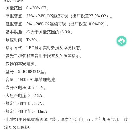
∮技术指标
·测量范围：0～30% O2。
·高报警点：22%～24% O2连续可调（出厂设置23.5% O2）。
·低报警点：5%～20% O2连续可调（出厂设置18.0%O2）。
·基本误差：不大于测量范围的±3.0％。
·响应时间：T<20s。
·指示方式：LED显示实时数据及系统状态。
·发光二极管和声音用于报警及欠压等指示。
·仪器的本安电源。
·型号：SPIC 084348型。
·容量：1500mAh单节锂电池。
·高开路电压U0：4.2V。
·大短路电流I0：2.5A。
·额定工作电压：3.7V。
·额定工作电流：≤30mA。
·电池组用环氧树脂整体封装，厚度不低于1mm，内部加有过压、过
流及欠压保护。