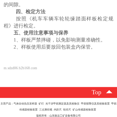
的间隙。
四、检定方法
按照《机车车辆车轮轮缘踏面样板检定规
程
》
进行检定
。
五、
使用注意事项与保养
1、样板严禁摔碰，以免影响测量准确性。
2、样板使用后要放回包装盒内保管。
m.sdzd06.b2b168.com
Top
主营产品：气体自动负压采样器 矿灯 光干涉甲烷测定器及其校验仪 甲烷报警仪及其校验装置 甲烷
传感器校验装置 三点测径规 内距尺 轮径尺 矿山传感器校验装置
版权所有：山东振达工矿设备有限公司