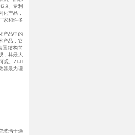
242.9、专利
列化产品，
厂家和许多
列化产品中的
术产品，它
装置结构简
观，其最大
。ZJ-II
救器最为理
空玻璃干燥