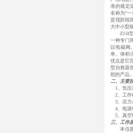
准的规定
名称为“
是现阶段
大中小型
ZJ
一种专门
以电磁阀
单、体积
优点是它完
型自救器
想的产品
二、主要
1、负压测
2、工作检测负
3、压力表
4、电源电
5、真空玻
三、工作
本仪