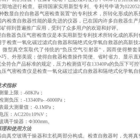
定期地进行检查。获得国家实用新型专利、专利号申请为
02205
一种数显自控自救器气密检查装置”的专利技术，所转化形成的系
国内检查自救器性能的最先进的仪器，已在国内许多自救器生产
煤矿得到普遍推广应用，受到了众多用户的欢迎和好评。
-II型自救器负压气密检查仪是本实用新型专利技术所转化成的系
用于检查一氧化碳过滤式自救器和隔绝式化学氧自救器的高新技
、微型真空泵取代了传统的“负压空气引射器”，因而使得整套
小巧、外形美观；使得自救器检查操作简便、省时省力、显示直
全符合产品标准的规定，压力检测值可在13340Pa的负压下可控可观
负压气密检查仪是检查一氧化碳过滤式自救器和隔绝式化学氧自
。
技术指标
量上限：-60KPa；
压：-13340Pa- -6000Pa；
最大测量值：-0.1MPa；
压：AC220±10%V；
璃干燥器：Φ300mm。
原理和使用方法
器由真空玻璃干燥器和主机两部分构成。检查自救器时，先将真