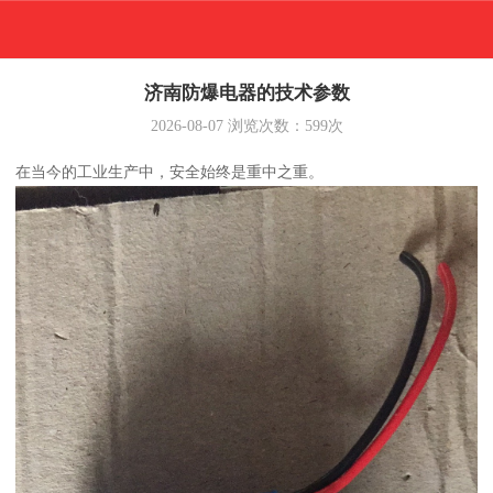
济南防爆电器的技术参数
2026-08-07
浏览次数：
599
次
在当今的工业生产中，安全始终是重中之重。