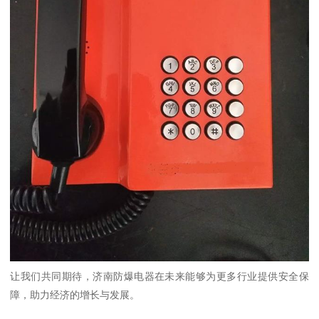
让我们共同期待，济南防爆电器在未来能够为更多行业提供安全保
障，助力经济的增长与发展。