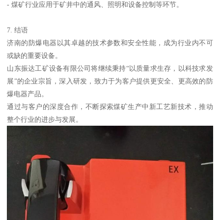
- 煤矿行业应用于矿井中的通风、照明和设备控制等环节。
7. 结语
济南的防爆电器以其卓越的技术参数和安全性能，成为行业内不可
或缺的重要设备。
山东振达工矿设备有限公司将继续秉持“以质量求生存，以科技求发
展”的企业宗旨，深入研发，致力于为客户提供更安全、更高效的防
爆电器产品。
通过与客户的深度合作，不断探索煤矿生产中新工艺新技术，推动
整个行业的进步与发展。