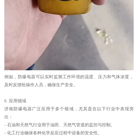
例如，防爆电器可以实时监测工作环境的温度、压力和气体浓度，
及时反馈给操作人员，确保生产安全。
6. 应用领域
济南防爆电器广泛应用于多个领域，尤其是在以下行业中表现突
出：
- 石油和天然气行业用于油田、天然气管道的监控与控制。
- 化工行业确保各种化学反应过程中设备的安全性。