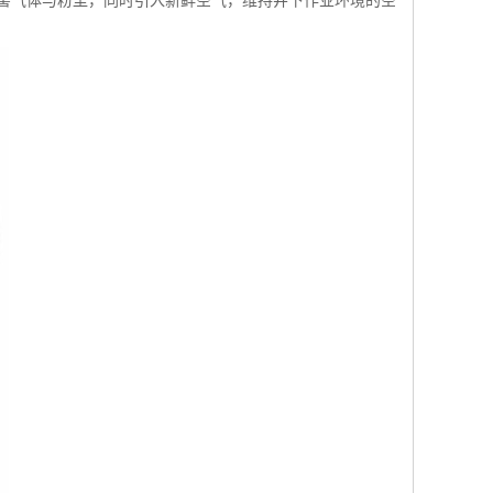
害气体与粉尘，同时引入新鲜空气，维持井下作业环境的空