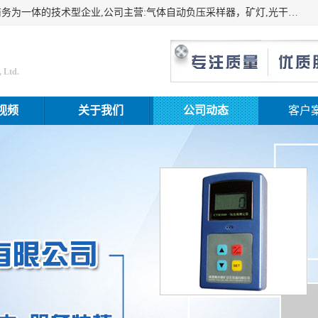
山东振达工矿设备有限公司是集科研开发、生产加工、电子商务为一体的技术型企业,公司主营:气体自动负压采样器，矿灯,光干涉甲烷测定器及其校验仪,甲烷报警仪及其校验装置,甲烷传感器校验装置,粉尘校验装置,煤尘爆炸校验装置,高压水表,三点测径规,圆型规,钢规磨耗仪,第四种检查器,内距尺,轮径尺,样板等铁路配件仪表,矿用设备等产品.
 Ltd.
视频
关于我们
公司动态
客户