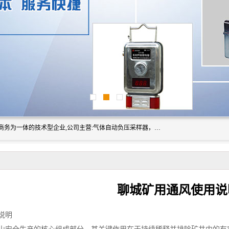
山东振达工矿设备有限公司是集科研开发、生产加工、电子商务为一体的技术型企业,公司主营:气体自动负压采样器，矿灯,光干涉甲烷测定器及其校验仪,甲烷报警仪及其校验装置,甲烷传感器校验装置,粉尘校验装置,煤尘爆炸校验装置,高压水表,三点测径规,圆型规,钢规磨耗仪,第四种检查器,内距尺,轮径尺,样板等铁路配件仪表,矿用设备等产品.
聊城矿用通风使用说
说明