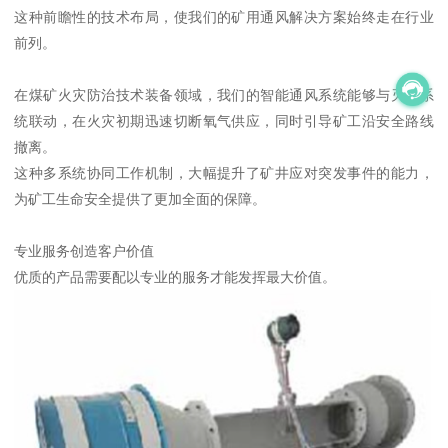
这种前瞻性的技术布局，使我们的矿用通风解决方案始终走在行业
前列。
在煤矿火灾防治技术装备领域，我们的智能通风系统能够与灭火系
统联动，在火灾初期迅速切断氧气供应，同时引导矿工沿安全路线
撤离。
这种多系统协同工作机制，大幅提升了矿井应对突发事件的能力，
为矿工生命安全提供了更加全面的保障。
专业服务创造客户价值
优质的产品需要配以专业的服务才能发挥最大价值。