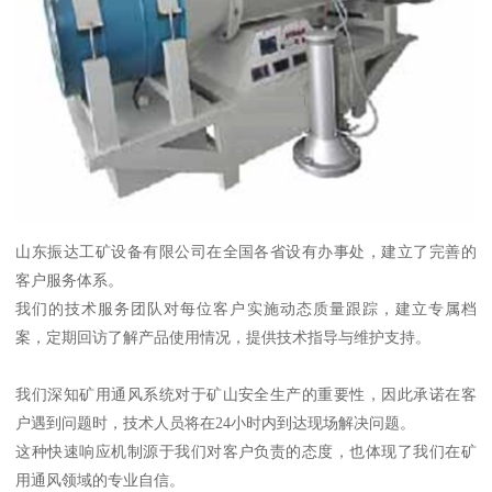
山东振达工矿设备有限公司在全国各省设有办事处，建立了完善的
客户服务体系。
我们的技术服务团队对每位客户实施动态质量跟踪，建立专属档
案，定期回访了解产品使用情况，提供技术指导与维护支持。
我们深知矿用通风系统对于矿山安全生产的重要性，因此承诺在客
户遇到问题时，技术人员将在24小时内到达现场解决问题。
这种快速响应机制源于我们对客户负责的态度，也体现了我们在矿
用通风领域的专业自信。