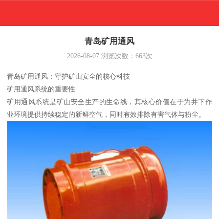
青岛矿用通风
2026-08-07
浏览次数：
663
次
青岛矿用通风：守护矿山安全的核心科技
矿用通风系统的重要性
矿用通风系统是矿山安全生产的生命线，其核心价值在于为井下作
业环境提供持续稳定的新鲜空气，同时有效排除有害气体与粉尘。