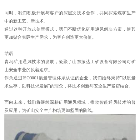
同时，我们积极开展与客户的深层次技术合作，共同探索煤矿生产
中的新工艺、新技术。
通过这种开放式创新模式，我们不断优化矿用通风解决方案，使其
更加贴合实际生产需求，为客户创造更大价值。
结语
青岛矿用通风技术的发展，凝聚了山东振达工矿设备有限公司对矿
山安全事业的执着追求。
作为通过ISO9001质量管理体系认证的企业，我们始终秉持"以质量
求生存，以科技求发展"的理念，将技术创新与安全生产紧密结合。
面向未来，我们将继续深耕矿用通风领域，推动智能通风技术的普
及应用，为矿山安全生产构筑更加坚固的防线。