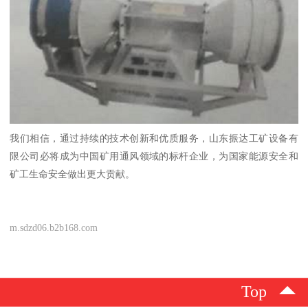
我们相信，通过持续的技术创新和优质服务，山东振达工矿设备有
限公司必将成为中国矿用通风领域的标杆企业，为国家能源安全和
矿工生命安全做出更大贡献。
m.sdzd06.b2b168.com
Top