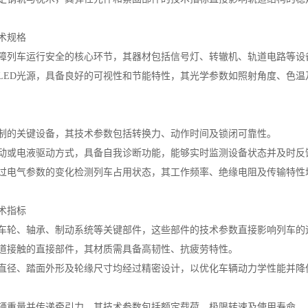
术规格
障列车运行安全的核心环节，其器材包括信号灯、转辙机、轨道电路等设
LED光源，具备良好的可视性和节能特性，其光学参数如照射角度、色
制的关键设备，其技术参数包括转换力、动作时间及锁闭可靠性。
动或电液驱动方式，具备自我诊断功能，能够实时监测设备状态并及时反
过电气参数的变化检测列车占用状态，其工作频率、绝缘电阻及传输特性
术指标
车轮、轴承、制动系统等关键部件，这些部件的技术参数直接影响列车的
道接触的直接部件，其材质需具备高韧性、抗疲劳特性。
直径、踏面外形及轮缘尺寸均经过精密设计，以优化车辆动力学性能并降
辆重量并传递牵引力，其技术参数包括额定载荷、极限转速及使用寿命。