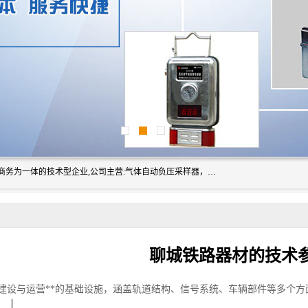
山东振达工矿设备有限公司是集科研开发、生产加工、电子商务为一体的技术型企业,公司主营:气体自动负压采样器，矿灯,光干涉甲烷测定器及其校验仪,甲烷报警仪及其校验装置,甲烷传感器校验装置,粉尘校验装置,煤尘爆炸校验装置,高压水表,三点测径规,圆型规,钢规磨耗仪,第四种检查器,内距尺,轮径尺,样板等铁路配件仪表,矿用设备等产品.
聊城铁路器材的技术
建设与运营**的基础设施，涵盖轨道结构、信号系统、车辆部件等多个方