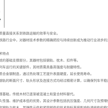
质量直接关系到铁路运输的效率与安全。
铁路行业中，对器材技术参数的精确把控与持续创新成为推动行业进步的
术特点
统的基础支撑部分，其器材包括钢轨、枕木、扣件等。
列车运行的关键部件，其材质需具备高强度与耐磨特性。
质合金钢制造，通过热处理工艺提升表面硬度，延长使用寿命。
钢轨的断面尺寸、轨头形状及连接方式均经过精密计算，以确保列车平稳
撑基础，传统木材已逐渐被混凝土和复合材料替代。
久性强、维护成本低的优势，其设计参数包括抗压强度、几何尺寸及预埋
定钢轨与枕木，其弹性元件和紧固部件的技术指标直接影响轨道结构的稳