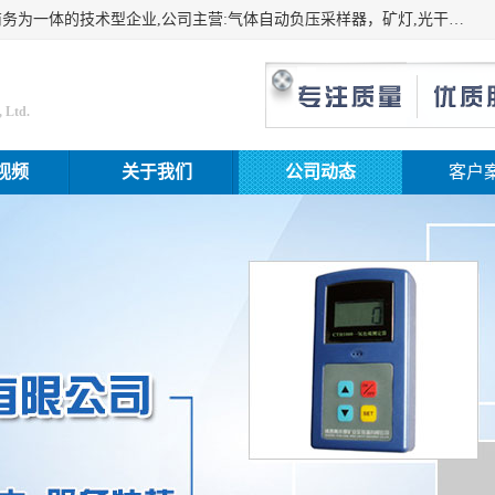
山东振达工矿设备有限公司是集科研开发、生产加工、电子商务为一体的技术型企业,公司主营:气体自动负压采样器，矿灯,光干涉甲烷测定器及其校验仪,甲烷报警仪及其校验装置,甲烷传感器校验装置,粉尘校验装置,煤尘爆炸校验装置,高压水表,三点测径规,圆型规,钢规磨耗仪,第四种检查器,内距尺,轮径尺,样板等铁路配件仪表,矿用设备等产品.
 Ltd.
视频
关于我们
公司动态
客户