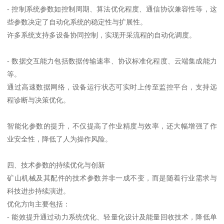
- 控制系统参数如控制周期、算法优化程度、通信协议兼容性等，这
些参数决定了自动化系统的稳定性与扩展性。
许多系统支持多设备协同控制，实现开采流程的自动化调度。
- 数据交互能力包括数据传输速率、协议标准化程度、云端集成能力
等。
通过高速数据网络，设备运行状态可实时上传至监控平台，支持远
程诊断与决策优化。
智能化参数的提升，不仅提高了作业精度与效率，还大幅增强了作
业安全性，降低了人为操作风险。
四、技术参数的持续优化与创新
矿山机械及其配件的技术参数并非一成不变，而是随着行业需求与
科技进步持续演进。
优化方向主要包括：
- 能效提升通过动力系统优化、轻量化设计及能量回收技术，降低单