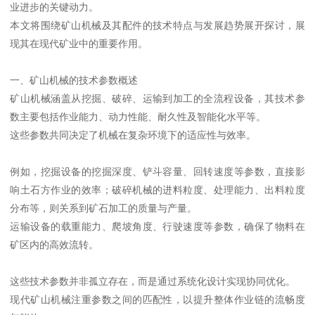
业进步的关键动力。
本文将围绕矿山机械及其配件的技术特点与发展趋势展开探讨，展
现其在现代矿业中的重要作用。
一、矿山机械的技术参数概述
矿山机械涵盖从挖掘、破碎、运输到加工的全流程设备，其技术参
数主要包括作业能力、动力性能、耐久性及智能化水平等。
这些参数共同决定了机械在复杂环境下的适应性与效率。
例如，挖掘设备的挖掘深度、铲斗容量、回转速度等参数，直接影
响土石方作业的效率；破碎机械的进料粒度、处理能力、出料粒度
分布等，则关系到矿石加工的质量与产量。
运输设备的载重能力、爬坡角度、行驶速度等参数，确保了物料在
矿区内的高效流转。
这些技术参数并非孤立存在，而是通过系统化设计实现协同优化。
现代矿山机械注重参数之间的匹配性，以提升整体作业链的流畅度