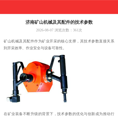
济南矿山机械及其配件的技术参数
2026-08-07
浏览次数：
361
次
矿山机械及其配件作为矿业开采的核心支撑，其技术参数直接关系
到开采效率、作业安全与设备可靠性。
在矿业装备不断升级的背景下，技术参数的优化与创新成为推动行