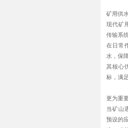
矿用供
现代矿
传输系
在日常
水，保
其核心
标，满
更为重
当矿山
预设的