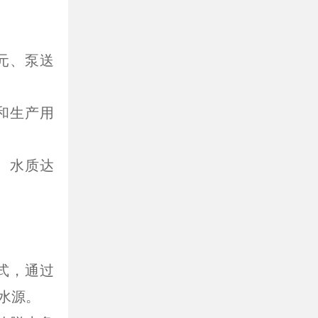
元、泵送
和生产用
、水质达
式，通过
水源。