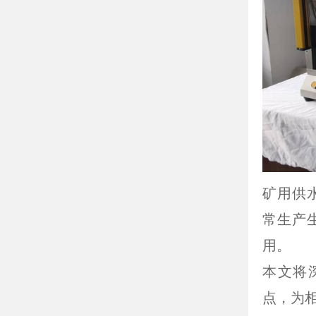
矿用供
常生产
用。
本文将
点，为