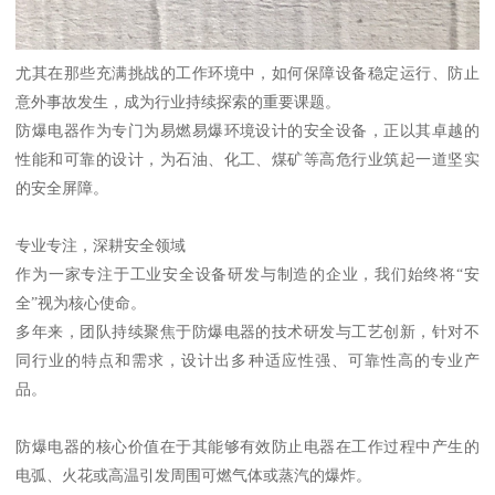
尤其在那些充满挑战的工作环境中，如何保障设备稳定运行、防止
意外事故发生，成为行业持续探索的重要课题。
防爆电器作为专门为易燃易爆环境设计的安全设备，正以其卓越的
性能和可靠的设计，为石油、化工、煤矿等高危行业筑起一道坚实
的安全屏障。
专业专注，深耕安全领域
作为一家专注于工业安全设备研发与制造的企业，我们始终将“安
全”视为核心使命。
多年来，团队持续聚焦于防爆电器的技术研发与工艺创新，针对不
同行业的特点和需求，设计出多种适应性强、可靠性高的专业产
品。
防爆电器的核心价值在于其能够有效防止电器在工作过程中产生的
电弧、火花或高温引发周围可燃气体或蒸汽的爆炸。