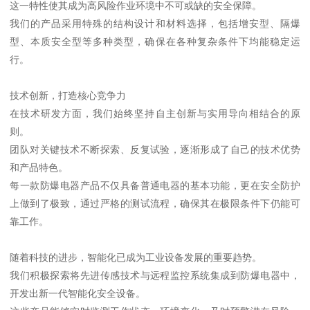
这一特性使其成为高风险作业环境中不可或缺的安全保障。
我们的产品采用特殊的结构设计和材料选择，包括增安型、隔爆
型、本质安全型等多种类型，确保在各种复杂条件下均能稳定运
行。
技术创新，打造核心竞争力
在技术研发方面，我们始终坚持自主创新与实用导向相结合的原
则。
团队对关键技术不断探索、反复试验，逐渐形成了自己的技术优势
和产品特色。
每一款防爆电器产品不仅具备普通电器的基本功能，更在安全防护
上做到了极致，通过严格的测试流程，确保其在极限条件下仍能可
靠工作。
随着科技的进步，智能化已成为工业设备发展的重要趋势。
我们积极探索将先进传感技术与远程监控系统集成到防爆电器中，
开发出新一代智能化安全设备。