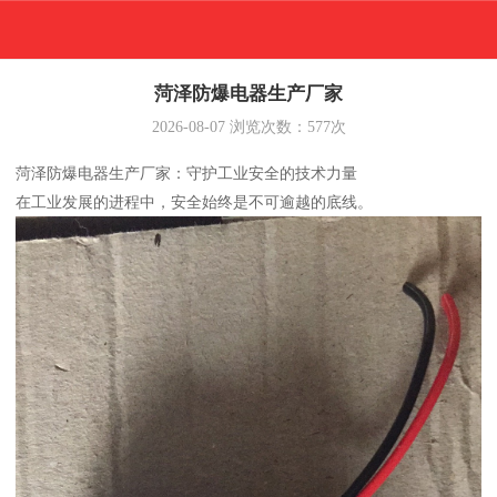
菏泽防爆电器生产厂家
2026-08-07
浏览次数：
577
次
菏泽防爆电器生产厂家：守护工业安全的技术力量
在工业发展的进程中，安全始终是不可逾越的底线。