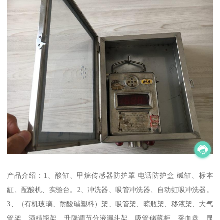
产品介绍：1、酸缸、甲烷传感器防护罩 电话防护盒 碱缸、标本
缸、配酸机、实验台。2、冲洗器、吸管冲洗器、自动虹吸冲洗器。
3、（有机玻璃、耐酸碱塑料）架、吸管架、晾瓶架、移液架、大气
管架、酒精瓶架、升降调节分液漏斗架、吸管储藏柜、采血盘、显