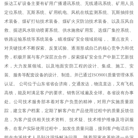
振达工矿设备主要有矿用广播通讯系统、无线通讯系统、矿用人员
定位系统、瓦斯系统、矿用机电、风机在线监测系统、瓦斯抽排技
术装备、煤矿打钻技术装备、煤矿火灾防治技术装备、以及压风自
救、掘进风水联动喷雾系统、供水施救矿用泵、选煤厂集控系统、
铁路运输系统等系统装备，瞄准煤矿安全领域前端，、重点攻关，
对关键技术不断探索、反复试验、逐渐形成自己的核心竞争力和优
势，积极开展与客户深层次合作，探索煤矿安全生产中新工艺新技
术，大力发展领域。以及地面安防工程的设计、集成、施工、安
装、服务等配套设备的设计、制造。并已通过ISO9001质量管理体系
认证。 公司位于山东省省会济南，交通发达，物流直达，又有飞机
高铁，能及时满足客户的要求。销售区域遍及全球。各省设有办事
处。公司技术服务部本着对客户负责的精神，对用户实施质量跟
踪，建立客户档案，定期了解客户在产品使用过程中的质量反馈信
息，为客户提供相关技术资料、技术疑、技术维护维修及培训服
务。在客户实际使用过程中，如发生质量问题，接到客户电话后均
能在内派技术人员到达现场解决问题。 随着国家改革的进一步深