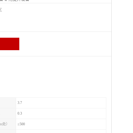
城区
3.7
A
0.3
1m处）
≥500