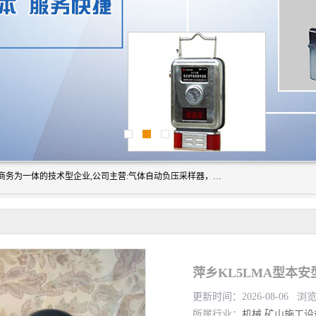
山东振达工矿设备有限公司是集科研开发、生产加工、电子商务为一体的技术型企业,公司主营:气体自动负压采样器，矿灯,光干涉甲烷测定器及其校验仪,甲烷报警仪及其校验装置,甲烷传感器校验装置,粉尘校验装置,煤尘爆炸校验装置,高压水表,三点测径规,圆型规,钢规磨耗仪,第四种检查器,内距尺,轮径尺,样板等铁路配件仪表,矿用设备等产品.
萍乡KL5LMA型本
更新时间：2026-08-06 浏
所属行业：
机械
矿山施工设