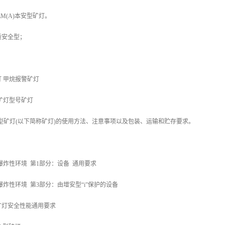
KL4LM(A)本安型矿灯。
质安全型；
灯 甲烷报警矿灯
矿灯型号矿灯
型矿灯(以下简称矿灯)的使用方法、注意事项以及包装、运输和贮存要求。
010 爆炸性环境 第1部分：设备 通用要求
010 爆炸性环境 第3部分：由增安型“i”保护的设备
3 矿灯安全性能通用要求