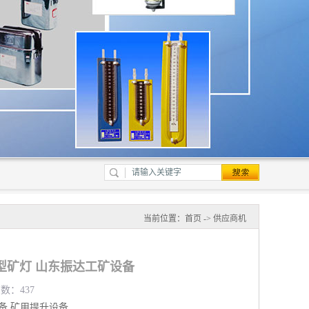
当前位置：
首页
->
供应商机
安型矿灯 山东振达工矿设备
览数：437
备
矿用提升设备