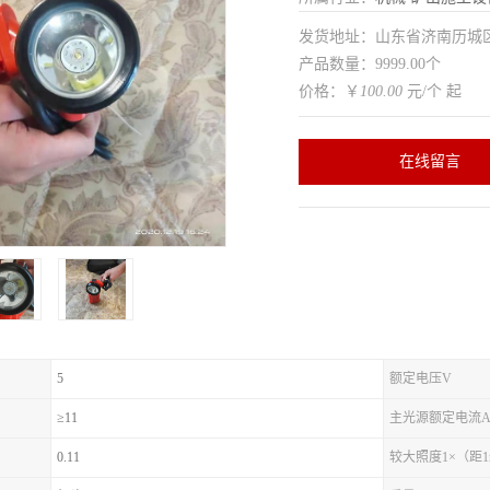
发货地址：山东省济南历
产品数量：9999.00个
价格：￥
100.00
元/个 起
在线留言
5
额定电压V
≥11
主光源额定电流
0.11
较大照度1×（距