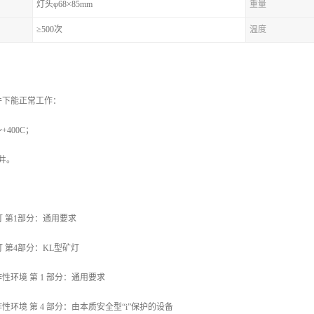
灯头φ68×85mm
重量
≥500次
温度
件下能正常工作：
+400C；
井。
1 矿灯 第1部分：通用要求
 矿灯 第4部分：KL型矿灯
0 爆炸性环境 第 1 部分：通用要求
0 爆炸性环境 第 4 部分：由本质安全型“i”保护的设备