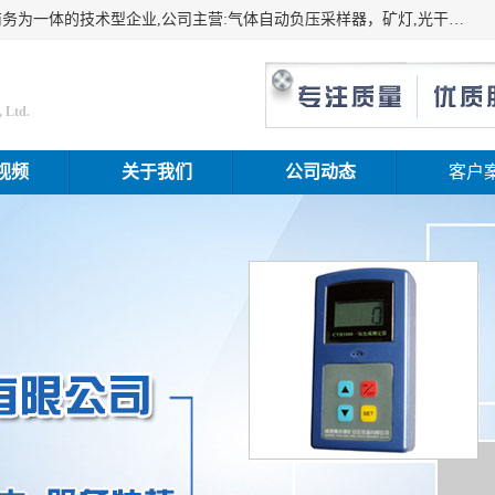
山东振达工矿设备有限公司是集科研开发、生产加工、电子商务为一体的技术型企业,公司主营:气体自动负压采样器，矿灯,光干涉甲烷测定器及其校验仪,甲烷报警仪及其校验装置,甲烷传感器校验装置,粉尘校验装置,煤尘爆炸校验装置,高压水表,三点测径规,圆型规,钢规磨耗仪,第四种检查器,内距尺,轮径尺,样板等铁路配件仪表,矿用设备等产品.
 Ltd.
视频
关于我们
公司动态
客户