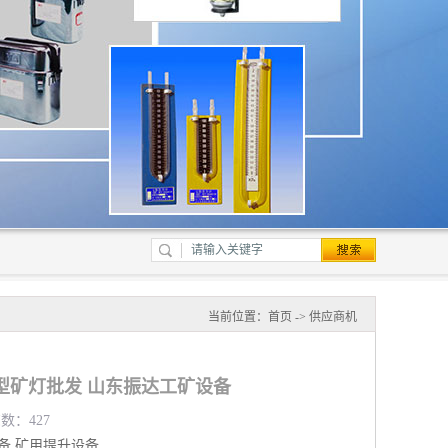
当前位置：
首页
->
供应商机
安型矿灯批发 山东振达工矿设备
览数：427
备
矿用提升设备