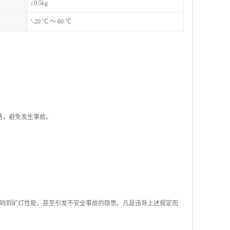
≤0.5kg
‘-20 ℃ ～ 60 ℃
路，避免发生事故。
响到矿灯性能，甚至引发不安全事故的隐患。凡是违背上述规定而