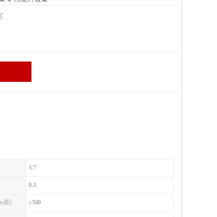
城区
3.7
A
0.3
1m处）
≥500