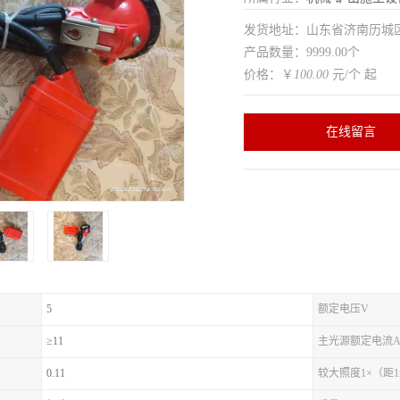
发货地址：山东省济南历
产品数量：9999.00个
价格：￥
100.00
元/个 起
在线留言
5
额定电压V
≥11
主光源额定电流
0.11
较大照度1×（距