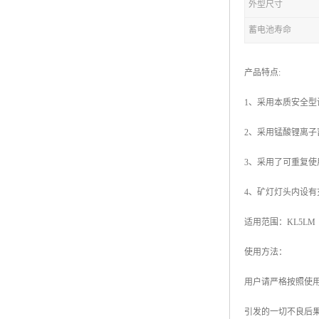
外型尺寸
蓄电池寿命
产品特点:
1、采用本质安全型
2、采用锰酸锂离
3、采用了可重复
4、矿灯灯头内设
适用范围：KL5L
使用方法：
用户请严格按照使
引发的一切不良后