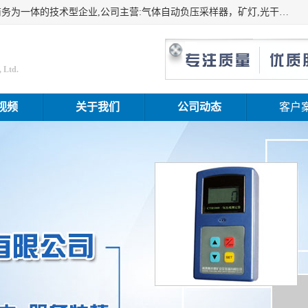
山东振达工矿设备有限公司是集科研开发、生产加工、电子商务为一体的技术型企业,公司主营:气体自动负压采样器，矿灯,光干涉甲烷测定器及其校验仪,甲烷报警仪及其校验装置,甲烷传感器校验装置,粉尘校验装置,煤尘爆炸校验装置,高压水表,三点测径规,圆型规,钢规磨耗仪,第四种检查器,内距尺,轮径尺,样板等铁路配件仪表,矿用设备等产品.
 Ltd.
视频
关于我们
公司动态
客户