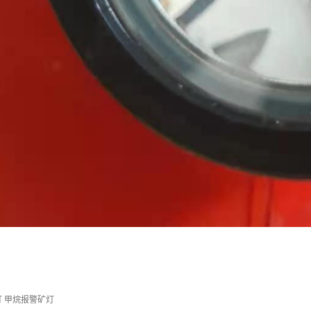
灯 甲烷报警矿灯