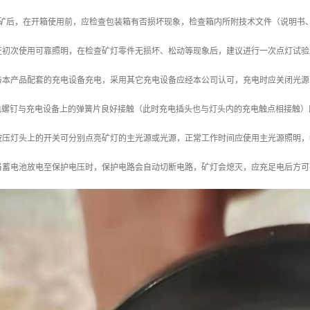
矿后，在开箱使用前，应检查包装箱有否损坏现象，检查箱内所附技术文件（说明书
证初次使用可靠照明，在检查矿灯零件无损坏、松动等现象后，建议进行一次点灯试验
与本产品配套的充电设备充电，采用其它充电设备应经本公司认可，充电时应关闭光源
充电螺钉与充电设备上的弹簧片良好接触（此时充电插头也与灯头内的充电触点相接触）
按压灯头上的开关可分别点亮矿灯的主光源或光源，正常工作时间应使用主光源照明，
当蓄电池放电至保护电压时，保护电路会自动切断电路，矿灯会熄灭，应充足电后方可