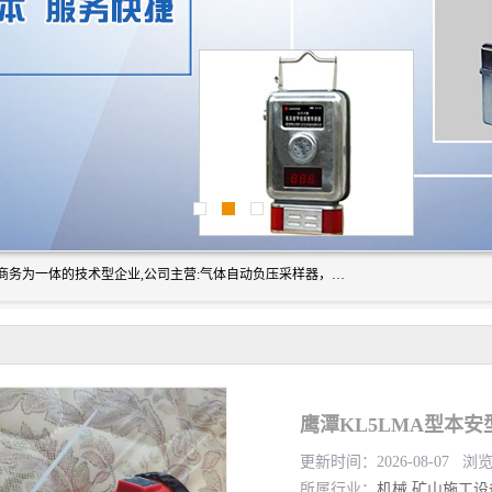
山东振达工矿设备有限公司是集科研开发、生产加工、电子商务为一体的技术型企业,公司主营:气体自动负压采样器，矿灯,光干涉甲烷测定器及其校验仪,甲烷报警仪及其校验装置,甲烷传感器校验装置,粉尘校验装置,煤尘爆炸校验装置,高压水表,三点测径规,圆型规,钢规磨耗仪,第四种检查器,内距尺,轮径尺,样板等铁路配件仪表,矿用设备等产品.
鹰潭KL5LMA型本
更新时间：2026-08-07 浏
所属行业：
机械
矿山施工设