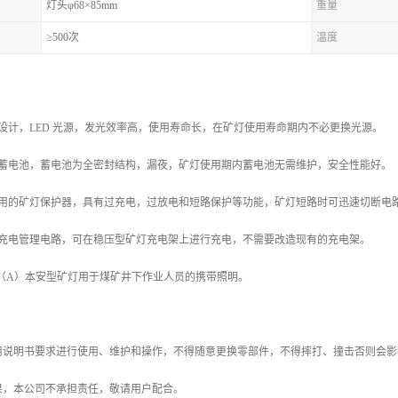
灯头φ68×85mm
重量
≥500次
温度
设计，LED 光源，发光效率高，使用寿命长，在矿灯使用寿命期内不必更换光源。
子蓄电池，蓄电池为全密封结构，漏夜，矿灯使用期内蓄电池无需维护，安全性能好。
使用的矿灯保护器，具有过充电，过放电和短路保护等功能，矿灯短路时可迅速切断电
有充电管理电路，可在稳压型矿灯充电架上进行充电，不需要改造现有的充电架。
M（A）本安型矿灯用于煤矿井下作业人员的携带照明。
用说明书要求进行使用、维护和操作，不得随意更换零部件，不得摔打、撞击否则会影
果，本公司不承担责任，敬请用户配合。