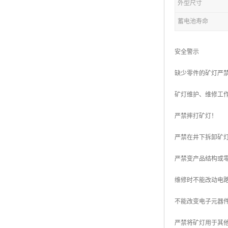
外型尺寸
蓄电池寿命
安全警示
缺少零件的矿灯严
矿灯维护、维修工
严禁摔打矿灯！
严禁在井下拆卸矿
严禁变产品结构或
维修时不能改动电
不能改变电子元器
严禁将矿灯用于其