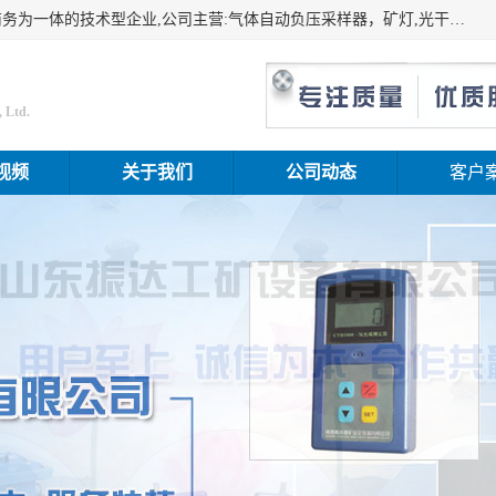
山东振达工矿设备有限公司是集科研开发、生产加工、电子商务为一体的技术型企业,公司主营:气体自动负压采样器，矿灯,光干涉甲烷测定器及其校验仪,甲烷报警仪及其校验装置,甲烷传感器校验装置,粉尘校验装置,煤尘爆炸校验装置,高压水表,三点测径规,圆型规,钢规磨耗仪,第四种检查器,内距尺,轮径尺,样板等铁路配件仪表,矿用设备等产品.
 Ltd.
视频
关于我们
公司动态
客户