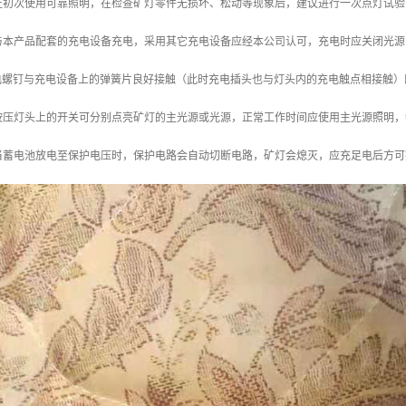
证初次使用可靠照明，在检查矿灯零件无损坏、松动等现象后，建议进行一次点灯试验
与本产品配套的充电设备充电，采用其它充电设备应经本公司认可，充电时应关闭光源
充电螺钉与充电设备上的弹簧片良好接触（此时充电插头也与灯头内的充电触点相接触）
按压灯头上的开关可分别点亮矿灯的主光源或光源，正常工作时间应使用主光源照明，
当蓄电池放电至保护电压时，保护电路会自动切断电路，矿灯会熄灭，应充足电后方可