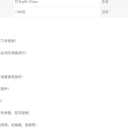
灯头φ68×85mm
重量
≥500次
温度
禁下井使用！
作必须在地面进行！
灯或更换零部件！
零部件！
路！
件的参数、型号规格！
他用途，如抽烟、放炮等！