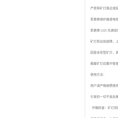
严禁将矿灯靠近或
若更换保护器或电缆线
若更换 LED 光
矿灯若出现故障，
因是本安型矿灯，
报废矿灯应集中管
使用方法：
用户请严格按照使
引发的一切不良后
开箱检查：矿灯到