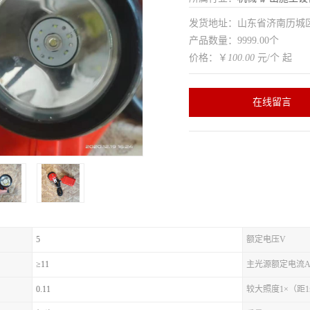
发货地址：山东省济南历
产品数量：9999.00个
价格：￥
100.00
元/个 起
在线留言
5
额定电压V
≥11
主光源额定电流
0.11
较大照度1×（距