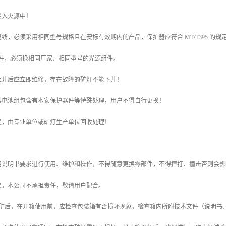
投入火源中！
，必须采用相同型号规格且在安标有效期内的产品，保护器应符合 MT/T395 的规定，电
源组件，必须换相同厂家、相同型号的光源组件。
上井后应立即维修，存在故障的矿灯不能下井！
其电池组包含有本安保护器件等特殊处理，用户不得自行更换！
理，由专业单位或矿灯生产单位回收处理！
用说明书要求进行使用、维护和操作，不得随意更换零部件，不得摔打、撞击否则会影
果，本公司不承担责任，敬请用户配合。
矿后，在开箱使用前，应检查包装箱有否损坏现象，检查箱内所附技术文件（说明书