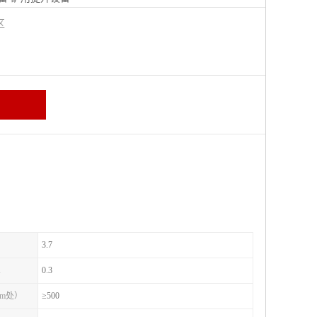
城区
3.7
A
0.3
1m处）
≥500