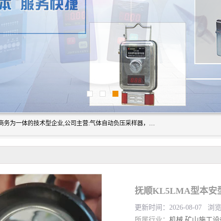
山东振达工矿设备有限公司是集科研开发、生产加工、电子商务为一体的技术型企业,公司主营:气体自动负压采样器，矿灯,光干涉甲烷测定器及其校验仪,甲烷报警仪及其校验装置,甲烷传感器校验装置,粉尘校验装置,煤尘爆炸校验装置,高压水表,三点测径规,圆型规,钢规磨耗仪,第四种检查器,内距尺,轮径尺,样板等铁路配件仪表,矿用设备等产品.
抚顺KL5LMA型本安
更新时间：2026-08-07 浏
所属行业：
机械
矿山施工设