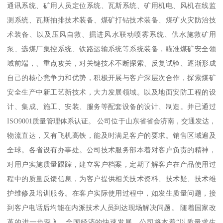
通讯系统、矿用人员定位系统、瓦斯系统、矿用机电、风机在线监
测系统、瓦斯抽排技术装备、煤矿打钻技术装备、煤矿火灾防治技
术装备、以及压风自救、掘进风水联动喷雾系统、供水施救矿用
泵、选煤厂集控系统、铁路运输系统等系统装备，瞄准煤矿安全领
域前端，、重点攻关，对关键技术不断探索、反复试验、逐渐形成
自己的核心竞争力和优势，积极开展与客户深层次合作，探索煤矿
安全生产中新工艺新技术，大力发展领域。以及地面安防工程的设
计、集成、施工、安装、服务等配套设备的设计、制造。并已通过
ISO9001质量管理体系认证。 公司位于山东省省会济南，交通发达，
物流直达，又有飞机高铁，能及时满足客户的要求。销售区域遍及
全球。各省设有办事处。公司技术服务部本着对客户负责的精神，
对用户实施质量跟踪，建立客户档案，定期了解客户在产品使用过
程中的质量反馈信息，为客户提供相关技术资料、技术疑、技术维
护维修及培训服务。在客户实际使用过程中，如发生质量问题，接
到客户电话后均能在内派技术人员到达现场解决问题。 随着国家改
革的进一步深入，全国经济的快速发展，公司将本着“以质量求生