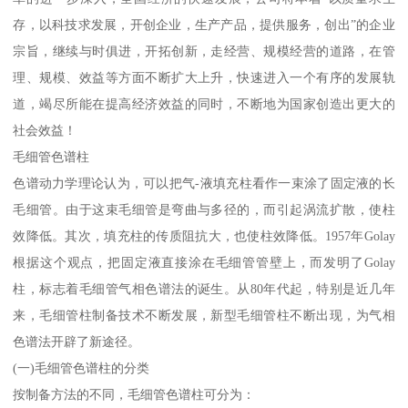
存，以科技求发展，开创企业，生产产品，提供服务，创出”的企业
宗旨，继续与时俱进，开拓创新，走经营、规模经营的道路，在管
理、规模、效益等方面不断扩大上升，快速进入一个有序的发展轨
道，竭尽所能在提高经济效益的同时，不断地为国家创造出更大的
社会效益！
毛细管色谱柱
色谱动力学理论认为，可以把气-液填充柱看作一束涂了固定液的长
毛细管。由于这束毛细管是弯曲与多径的，而引起涡流扩散，使柱
效降低。其次，填充柱的传质阻抗大，也使柱效降低。1957年Golay
根据这个观点，把固定液直接涂在毛细管管壁上，而发明了Golay
柱，标志着毛细管气相色谱法的诞生。从80年代起，特别是近几年
来，毛细管柱制备技术不断发展，新型毛细管柱不断出现，为气相
色谱法开辟了新途径。
(一)毛细管色谱柱的分类
按制备方法的不同，毛细管色谱柱可分为：