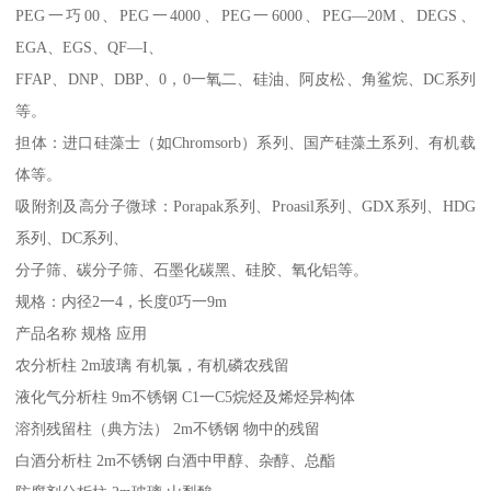
PEG一巧00、PEG一4000、PEG一6000、PEG—20M、DEGS、
EGA、EGS、QF—I、
FFAP、DNP、DBP、0，0一氧二、硅油、阿皮松、角鲨烷、DC系列
等。
担体：进口硅藻士（如Chromsorb）系列、国产硅藻土系列、有机载
体等。
吸附剂及高分子微球：Porapak系列、Proasil系列、GDX系列、HDG
系列、DC系列、
分子筛、碳分子筛、石墨化碳黑、硅胶、氧化铝等。
规格：内径2一4，长度0巧一9m
产品名称 规格 应用
农分析柱 2m玻璃 有机氯，有机磷农残留
液化气分析柱 9m不锈钢 C1一C5烷烃及烯烃异构体
溶剂残留柱（典方法） 2m不锈钢 物中的残留
白酒分析柱 2m不锈钢 白酒中甲醇、杂醇、总酯