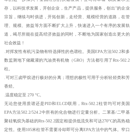
存，以科技求发展，开创企业，生产产品，提供服务，创出”的企业
宗旨，继续与时俱进，开拓创新，走经营、规模经营的道路，在管
理、规模、效益等方面不断扩大上升，快速进入一个有序的发展轨
道，竭尽所能在提高经济效益的同时，不断地为国家创造出更大的
社会效益！
.对挥发性有机污染物有特选择性的色谱柱。美国EPA方法502.2和多
数监测地下储藏灌的汽油类有机物（GRO）方法都引用了Rtx-502.2
柱。
.可对三卤甲烷进行极好的分离；理想的极性可用于分析轻烃类和芳
香烃。
.温度稳定至 270 °C。
无论您使用质谱还是PID和ELCD联用，Rtx-502.2柱管均可对美国
EPA方法502.2/524.2中所有的化合物进行定量分析。二苯基/二甲基
聚硅氧烷为基础的Rtx-502.2固定相提供低流失和可达270°C的高热稳
定性。使用105米柱管不需要冷却即可分离EPA方法中的气体。窄口