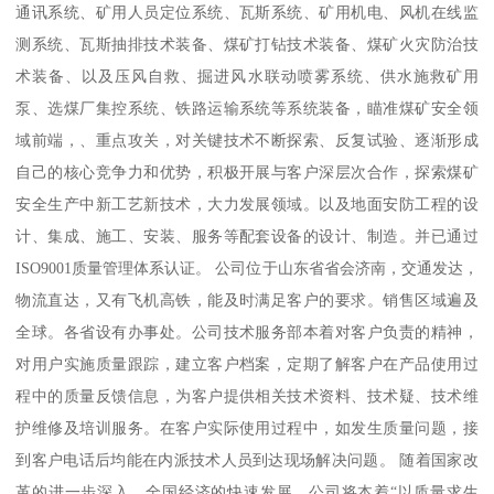
通讯系统、矿用人员定位系统、瓦斯系统、矿用机电、风机在线监
测系统、瓦斯抽排技术装备、煤矿打钻技术装备、煤矿火灾防治技
术装备、以及压风自救、掘进风水联动喷雾系统、供水施救矿用
泵、选煤厂集控系统、铁路运输系统等系统装备，瞄准煤矿安全领
域前端，、重点攻关，对关键技术不断探索、反复试验、逐渐形成
自己的核心竞争力和优势，积极开展与客户深层次合作，探索煤矿
安全生产中新工艺新技术，大力发展领域。以及地面安防工程的设
计、集成、施工、安装、服务等配套设备的设计、制造。并已通过
ISO9001质量管理体系认证。 公司位于山东省省会济南，交通发达，
物流直达，又有飞机高铁，能及时满足客户的要求。销售区域遍及
全球。各省设有办事处。公司技术服务部本着对客户负责的精神，
对用户实施质量跟踪，建立客户档案，定期了解客户在产品使用过
程中的质量反馈信息，为客户提供相关技术资料、技术疑、技术维
护维修及培训服务。在客户实际使用过程中，如发生质量问题，接
到客户电话后均能在内派技术人员到达现场解决问题。 随着国家改
革的进一步深入，全国经济的快速发展，公司将本着“以质量求生