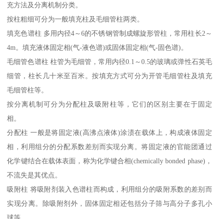
充方法及分离机制分类。
按柱粗细可分为一般填充柱及毛细管柱两类。
填充色谱柱 多用内径4～6的不锈钢管制成螺旋形管柱，常用柱长2～
4m。填充液体固定相(气-液色谱)或固体固定相(气-固色谱)。
毛细管色谱柱 柱管为毛细管，常用内径0.1～0.5的玻璃或弹性石英毛
细管，柱长几十米至百米。按填充方式可分为开管毛细管柱及填充
毛细管柱等。
按分离机制可分为分配柱及吸附柱等，它们的区别主要在于固定
相。
分配柱 一般是将固定液(高沸点液体)涂渍在载体上，构成液体固定
相，利用组分的分配系数差别而实现分离。将固定液的官能团通过
化学键结合在载体表面，称为化学键合相(chemically bonded phase)，
不流失是其优点。
吸附柱 将吸附剂装入色谱柱而构成，利用组分的吸附系数的差别而
实现分离。除吸附剂外，固体固定相还包括分子筛与高分子多孔小
球等。