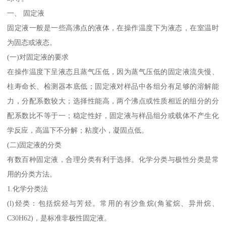
一、 固定液
固定液一般是一些高沸点的液体，在操作温度下为液态，在室温时
为固态或液态。
(一)对固定液的要求
在操作温度下呈液态且蒸气压低，因为蒸气压低的固定液流失慢、
柱寿命长、检测器本底低；固定液对样品中各组分有足够的溶解能
力，分配系数较大；选择性能高，两个沸点或性质相近的组分的分
配系数比不等于一；稳定性好，固定液与样品组分或载体不产生化
学反应，高温下不分解；粘度小，凝固点低。
(二)固定液的分类
有数百种固定液，合理分类有利于选择。化学分类与极性分类是常
用的分类方法。
1.化学分类法
(l)烃类：包括烷烃与芳烃。常用的有沙鱼烷(角鲨烷、异卅烷、
C30H62)，是标准非极性固定液。