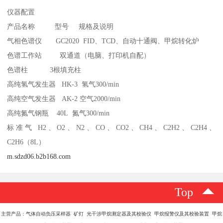
仪器配置
产品名称 型号 规格及说明
气相色谱仪 GC2020 FID、TCD、自动十通阀、甲烷转化炉
色谱工作站 双通道（电脑、打印机自配）
色谱柱 3根填充柱
高纯氢气发生器 HK-3 氢气300/min
高纯空气发生器 AK-2 空气2000/min
高纯氮气钢瓶 40L 氮气300/min
标准气 H2、O2、N2、CO、CO2、CH4、C2H2、C2H4、
C2H6（8L）
m.sdzd06.b2b168.com
Top
主营产品：气体自动负压采样器 矿灯 光干涉甲烷测定器及其校验仪 甲烷报警仪及其校验装置 甲烷