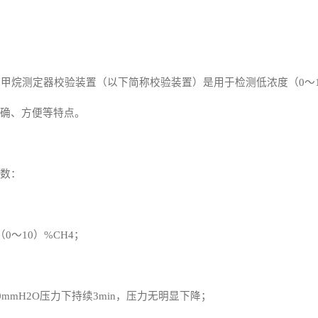
式甲烷测定器校验装置（以下简称校验装置）是用于检测低浓度（0～1
确、方便等特点。
数：
0～10）%CH4；
0mmH2O压力下持续3min，压力无明显下降；