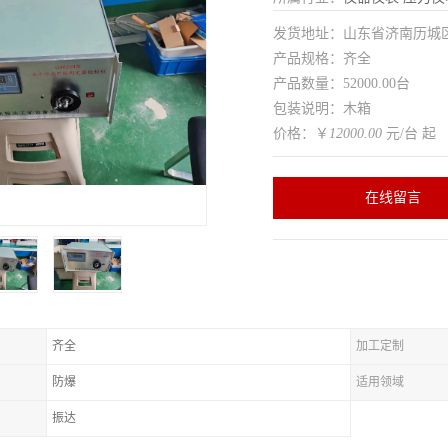
发货地址：山东省济南历城
产品规格：齐全
产品数量：52000.00台
包装说明：木箱
价格：￥
12000.00
元/台 起
在线留言
齐全
加工定制
防爆
适用领域
振达