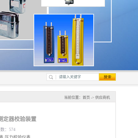
当前位置：
首页
->
供应商机
测定器校验装置
览数：574
表
压力校验仪表