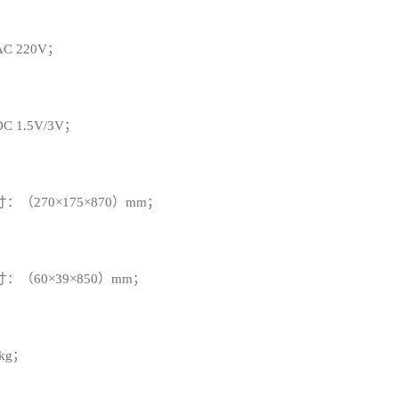
 220V；
 1.5V/3V；
：（270
×175×870）mm；
：（60×39×850）mm；
kg；