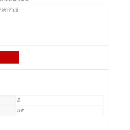
区唐冶街道
是
煤矿