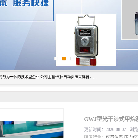
山东振达工矿设备有限公司是集科研开发、生产加工、电子商务为一体的技术型企业,公司主营:气体自动负压采样器，矿灯,光干涉甲烷测定器及其校验仪,甲烷报警仪及其校验装置,甲烷传感器校验装置,粉尘校验装置,煤尘爆炸校验装置,高压水表,三点测径规,圆型规,钢规磨耗仪,第四种检查器,内距尺,轮径尺,样板等铁路配件仪表,矿用设备等产品.
GWJ型光干涉式甲烷
更新时间：2026-08-07 浏
所属行业：
仪器仪表
压力仪