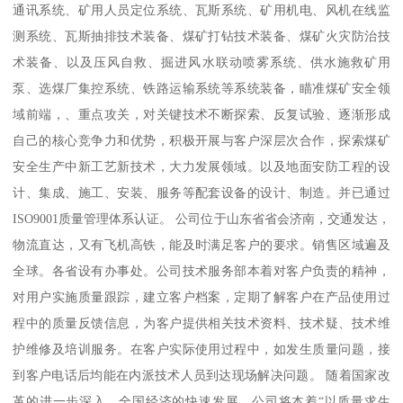
通讯系统、矿用人员定位系统、瓦斯系统、矿用机电、风机在线监
测系统、瓦斯抽排技术装备、煤矿打钻技术装备、煤矿火灾防治技
术装备、以及压风自救、掘进风水联动喷雾系统、供水施救矿用
泵、选煤厂集控系统、铁路运输系统等系统装备，瞄准煤矿安全领
域前端，、重点攻关，对关键技术不断探索、反复试验、逐渐形成
自己的核心竞争力和优势，积极开展与客户深层次合作，探索煤矿
安全生产中新工艺新技术，大力发展领域。以及地面安防工程的设
计、集成、施工、安装、服务等配套设备的设计、制造。并已通过
ISO9001质量管理体系认证。 公司位于山东省省会济南，交通发达，
物流直达，又有飞机高铁，能及时满足客户的要求。销售区域遍及
全球。各省设有办事处。公司技术服务部本着对客户负责的精神，
对用户实施质量跟踪，建立客户档案，定期了解客户在产品使用过
程中的质量反馈信息，为客户提供相关技术资料、技术疑、技术维
护维修及培训服务。在客户实际使用过程中，如发生质量问题，接
到客户电话后均能在内派技术人员到达现场解决问题。 随着国家改
革的进一步深入，全国经济的快速发展，公司将本着“以质量求生