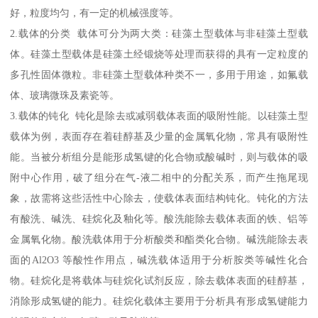
好，粒度均匀，有一定的机械强度等。
2.载体的分类 载体可分为两大类：硅藻土型载体与非硅藻土型载
体。硅藻土型载体是硅藻土经锻烧等处理而获得的具有一定粒度的
多孔性固体微粒。非硅藻土型载体种类不一，多用于用途，如氟载
体、玻璃微珠及素瓷等。
3.载体的钝化 钝化是除去或减弱载体表面的吸附性能。以硅藻土型
载体为例，表面存在着硅醇基及少量的金属氧化物，常具有吸附性
能。当被分析组分是能形成氢键的化合物或酸碱时，则与载体的吸
附中心作用，破了组分在气-液二相中的分配关系，而产生拖尾现
象，故需将这些活性中心除去，使载体表面结构钝化。钝化的方法
有酸洗、碱洗、硅烷化及釉化等。酸洗能除去载体表面的铁、铝等
金属氧化物。酸洗载体用于分析酸类和酯类化合物。碱洗能除去表
面的Al2O3 等酸性作用点，碱洗载体适用于分析胺类等碱性化合
物。硅烷化是将载体与硅烷化试剂反应，除去载体表面的硅醇基，
消除形成氢键的能力。硅烷化载体主要用于分析具有形成氢键能力