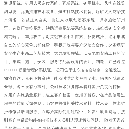
通讯系统、矿用人员定位系统、瓦斯系统、矿用机电、风机在线监
测系统、瓦斯抽排技术装备、煤矿打钻技术装备、煤矿火灾防治技
术装备、以及压风自救、掘进风水联动喷雾系统、供水施救矿用
泵、选煤厂集控系统、铁路运输系统等系统装备，瞄准煤矿安全领
域前端，、重点攻关，对关键技术不断探索、反复试验、逐渐形成
自己的核心竞争力和优势，积极开展与客户深层次合作，探索煤矿
安全生产中新工艺新技术，大力发展领域。以及地面安防工程的设
计、集成、施工、安装、服务等配套设备的设计、制造。并已通过
ISO9001质量管理体系认证。 公司位于山东省省会济南，交通发达，
物流直达，又有飞机高铁，能及时满足客户的要求。销售区域遍及
全球。各省设有办事处。公司技术服务部本着对客户负责的精神，
对用户实施质量跟踪，建立客户档案，定期了解客户在产品使用过
程中的质量反馈信息，为客户提供相关技术资料、技术疑、技术维
护维修及培训服务。在客户实际使用过程中，如发生质量问题，接
到客户电话后均能在内派技术人员到达现场解决问题。 随着国家改
革的进一步深入，全国经济的快速发展，公司将本着“以质量求生