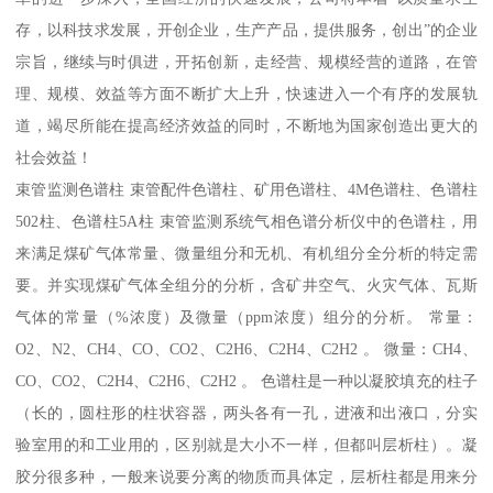
存，以科技求发展，开创企业，生产产品，提供服务，创出”的企业
宗旨，继续与时俱进，开拓创新，走经营、规模经营的道路，在管
理、规模、效益等方面不断扩大上升，快速进入一个有序的发展轨
道，竭尽所能在提高经济效益的同时，不断地为国家创造出更大的
社会效益！
束管监测色谱柱 束管配件色谱柱、矿用色谱柱、4M色谱柱、色谱柱
502柱、色谱柱5A柱 束管监测系统气相色谱分析仪中的色谱柱，用
来满足煤矿气体常量、微量组分和无机、有机组分全分析的特定需
要。并实现煤矿气体全组分的分析，含矿井空气、火灾气体、瓦斯
气体的常量（%浓度）及微量（ppm浓度）组分的分析。 常量：
O2、N2、CH4、CO、CO2、C2H6、C2H4、C2H2 。 微量：CH4、
CO、CO2、C2H4、C2H6、C2H2 。 色谱柱是一种以凝胶填充的柱子
（长的，圆柱形的柱状容器，两头各有一孔，进液和出液口，分实
验室用的和工业用的，区别就是大小不一样，但都叫层析柱）。凝
胶分很多种，一般来说要分离的物质而具体定，层析柱都是用来分