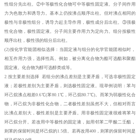
性组分先出柱。②中等极性化合物可中等极性固定液。分子间作用
力为色散力和诱导力。基本上仍按沸点顺序出柱。但对沸点相同的
极性与非极性组分，诱导力起主导作用，极性成分后出柱。③强极
性化合物，极性固定液。分子间主要作用力为定向力。组分按极性
顺序出柱，极性强的组分后出柱。
(2)按化学官能团相似选择：当固定液与组分的化学官能团相似时，
相互作用力强，选择性高。例如，被分离化合物为酯可选酯和聚酯
固定液。化合物为醇可选醇类或等。
2.按主要差别选择 若组分的沸点差别是主要矛盾，可选非极性固定
液；若极性差别为主要矛盾，则选极性固定液。现举例说明：苯与
环己烷沸点相差0.6℃(苯80.1℃，环己烷80.7℃)。而苯为弱极性化合
物，环己烷为非极性化合物，二者极性差别虽然不大，但相对而言
比沸点差别大，极性差别是主要矛盾。用非极性固定液很难将苯与
环己烷分开。若改用中等极性的固定液，如用邻苯二甲酸二壬酯，
则苯的保留时间是环己烷的1.5倍。若再改用400，则苯的保留时间是
环己烷的3.9倍。