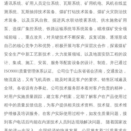
通讯系统、矿用人员定位系统、瓦斯系统、矿用机电、风机在线监
测系统、瓦斯抽排技术装备、煤矿打钻技术装备、煤矿火灾防治技
术装备、以及压风自救、掘进风水联动喷雾系统、供水施救矿用
泵、选煤厂集控系统、铁路运输系统等系统装备，瞄准煤矿安全领
域前端，、重点攻关，对关键技术不断探索、反复试验、逐渐形成
自己的核心竞争力和优势，积极开展与客户深层次合作，探索煤矿
安全生产中新工艺新技术，大力发展领域。以及地面安防工程的设
计、集成、施工、安装、服务等配套设备的设计、制造。并已通过
ISO9001质量管理体系认证。 公司位于山东省省会济南，交通发达，
物流直达，又有飞机高铁，能及时满足客户的要求。销售区域遍及
全球。各省设有办事处。公司技术服务部本着对客户负责的精神，
对用户实施质量跟踪，建立客户档案，定期了解客户在产品使用过
程中的质量反馈信息，为客户提供相关技术资料、技术疑、技术维
护维修及培训服务。在客户实际使用过程中，如发生质量问题，接
到客户电话后均能在内派技术人员到达现场解决问题。 随着国家改
革的进一步深入，全国经济的快速发展，公司将本着“以质量求生