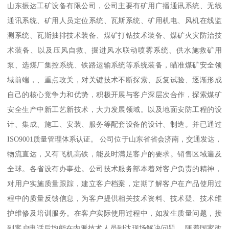
山东振达工矿设备有限公司，公司主要有矿用广播通讯系统、无线
通讯系统、矿用人员定位系统、瓦斯系统、矿用机电、风机在线监
测系统、瓦斯抽排技术装备、煤矿打钻技术装备、煤矿火灾防治技
术装备、以及压风自救、掘进风水联动喷雾系统、供水施救矿用
泵、选煤厂集控系统、铁路运输系统等系统装备，瞄准煤矿安全领
域前端，、重点攻关，对关键技术不断探索、反复试验、逐渐形成
自己的核心竞争力和优势，积极开展与客户深层次合作，探索煤矿
安全生产中新工艺新技术，大力发展领域。以及地面安防工程的设
计、集成、施工、安装、服务等配套设备的设计、制造。并已通过
ISO9001质量管理体系认证。 公司位于山东省省会济南，交通发达，
物流直达，又有飞机高铁，能及时满足客户的要求。销售区域遍及
全球。各省设有办事处。公司技术服务部本着对客户负责的精神，
对用户实施质量跟踪，建立客户档案，定期了解客户在产品使用过
程中的质量反馈信息，为客户提供相关技术资料、技术疑、技术维
护维修及培训服务。在客户实际使用过程中，如发生质量问题，接
到客户电话后均能在内派技术人员到达现场解决问题。 随着国家改