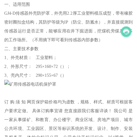
一、适用范围
GJ4-D传感器外壳防护罩，外壳用2.2厚工业塑料模压成型，带有橡胶
密封圈扣盒结构，其防护等级为IP（防尘、防溅水），并直接观测到
传感器运行是否正常，能够应用在井下掘进面，挖煤机旁煤灰尘多
的工作场所。（不用摘下即可看到传感器内部参数）
二、主要技术参数
1、外壳材质： 工业塑料；
2、外形尺寸： 295×160×72（）；
3、壳内尺寸： 290×155×67（）
订 购 须 知 网页保护箱价格均为虚数 ，规格、样式、材质可根据客
户要求定做。 具体订购事宜请 您直接跟我们客服详谈！ 我公司 是
一家从事煤矿、和教育、办公楼宇、商业区域、房地产项目、城市
公共环境、工业园区、景区等标识系统的开发、设计、制作、安装