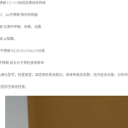
锈钢 C1一C5烷烃及烯烃异构体
） 2m不锈钢 物中的残留
锈钢 白酒中甲醇、杂醇、总酯
璃 山梨酸、
锈钢 H2,02,N2,CH4,CO分离
m不锈钢 延长分子筛柱使用寿命
色谱仪型号；柱管类型；固定相名称及配比；担体种类及目数；柱内径及长度；分析何
类型的空填充柱管。