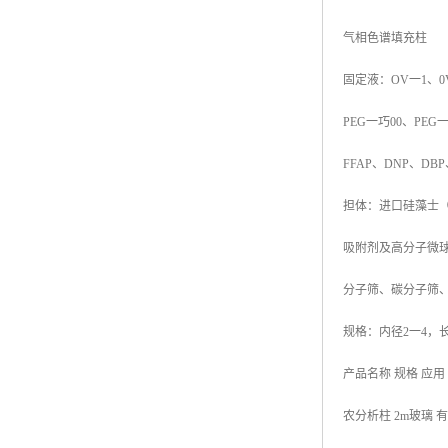
气相色谱填充柱
固定液：OV一1、0V1
PEG一巧00、PEG一
FFAP、DNP、D
担体：进口硅藻士（
吸附剂及高分子微球：P
分子筛、碳分子筛
规格：内径2一4，长
产品名称 规格 应用
农分析柱 2m玻璃