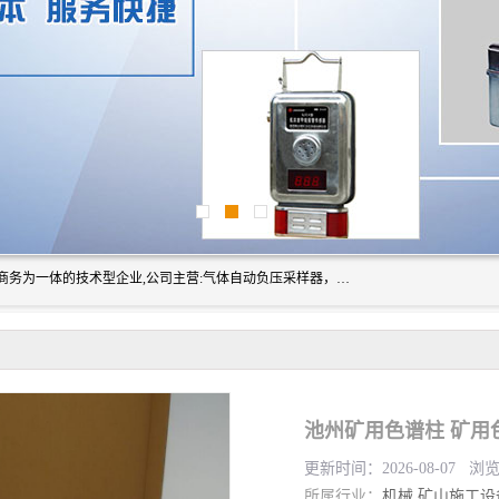
山东振达工矿设备有限公司是集科研开发、生产加工、电子商务为一体的技术型企业,公司主营:气体自动负压采样器，矿灯,光干涉甲烷测定器及其校验仪,甲烷报警仪及其校验装置,甲烷传感器校验装置,粉尘校验装置,煤尘爆炸校验装置,高压水表,三点测径规,圆型规,钢规磨耗仪,第四种检查器,内距尺,轮径尺,样板等铁路配件仪表,矿用设备等产品.
池州矿用色谱柱 矿用
更新时间：2026-08-07 浏
所属行业：
机械
矿山施工设