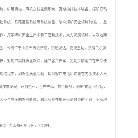
统、矿用机电、风机在线监测系统、瓦斯抽排技术装备、煤矿打钻
控系统、铁路运输系统等系统装备，瞄准煤矿安全领域前端，、重
作，探索煤矿安全生产中新工艺新技术，大力发展领域。以及地面
认证。 公司位于山东省省会济南，交通发达，物流直达，又有飞机高
神，对用户实施质量跟踪，建立客户档案，定期了解客户在产品使
用过程中，如发生质量问题，接到客户电话后均能在内派技术人员
科技求发展，开创企业，生产产品，提供服务，创出”的企业宗旨，
入一个有序的发展轨道，竭尽所能在提高经济效益的同时，不断地
方法都引用了Rtx-502.2柱。