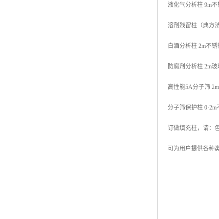
液化气分析柱 9m不
溶剂残留柱（典方法
白酒分析柱 2m不
防腐剂分析柱 2m玻
高性能5A分子筛 2m不
分子筛保护柱 0·2
订做填充柱，请：
可为用户提供各种