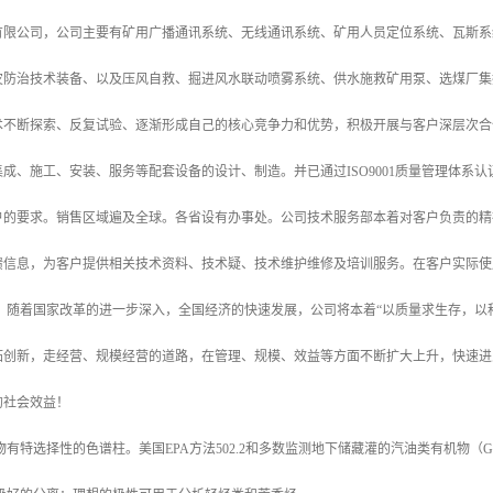
有限公司，公司主要有矿用广播通讯系统、无线通讯系统、矿用人员定位系统、瓦斯系
灾防治技术装备、以及压风自救、掘进风水联动喷雾系统、供水施救矿用泵、选煤厂集
术不断探索、反复试验、逐渐形成自己的核心竞争力和优势，积极开展与客户深层次合
成、施工、安装、服务等配套设备的设计、制造。并已通过ISO9001质量管理体系
户的要求。销售区域遍及全球。各省设有办事处。公司技术服务部本着对客户负责的精
馈信息，为客户提供相关技术资料、技术疑、技术维护维修及培训服务。在客户实际使
。 随着国家改革的进一步深入，全国经济的快速发展，公司将本着“以质量求生存，以
拓创新，走经营、规模经营的道路，在管理、规模、效益等方面不断扩大上升，快速进
的社会效益！
有特选择性的色谱柱。美国EPA方法502.2和多数监测地下储藏灌的汽油类有机物（GRO）