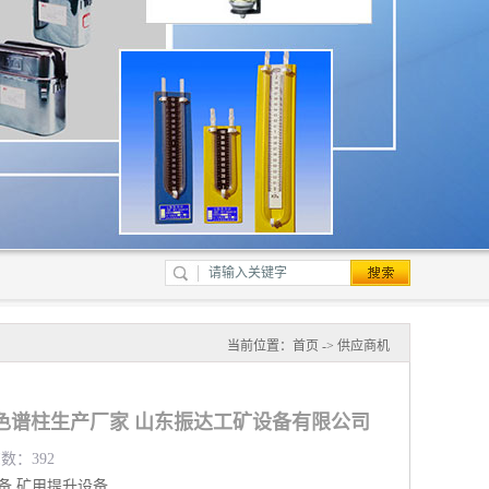
当前位置：
首页
->
供应商机
色谱柱生产厂家 山东振达工矿设备有限公司
览数：392
备
矿用提升设备