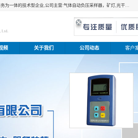
山东振达工矿设备有限公司是集科研开发、生产加工、电子商务为一体的技术型企业,公司主营:气体自动负压采样器，矿灯,光干涉甲烷测定器及其校验仪,甲烷报警仪及其校验装置,甲烷传感器校验装置,粉尘校验装置,煤尘爆炸校验装置,高压水表,三点测径规,圆型规,钢规磨耗仪,第四种检查器,内距尺,轮径尺,样板等铁路配件仪表,矿用设备等产品.
 Ltd.
视频
关于我们
公司动态
客户