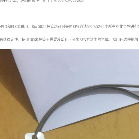
行极好的分离；理想的极性可用于分析轻烃类和芳香烃。
。
D和ELCD联用，Rtx-502.2柱管均可对美国EPA方法502.2/524.2中所有的化合
C的高热稳定性。使用105米柱管不需要冷却即可分离EPA方法中的气体。窄口色谱柱能够