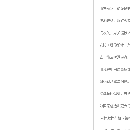
山东振达工矿设备
技术装备、煤矿火
点攻关，对关键技
安防工程的设计、集
铁，能及时满足客
用过程中的质量反
到达现场解决问题
继续与时俱进，开
为国家创造出更大
.对挥发性有机污染物