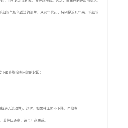
径的，而引起涡流扩散，使柱效降低。其次，填充柱的传质阻抗大，
志着毛细管气相色谱法的诞生。从80年代起，特别是近几年来，毛细管
按下面步骤检查问题的起因：
颗粒进入流动性)。这时，如果柱压仍不下降，再检查
。若柱压还高，请与厂商联系。