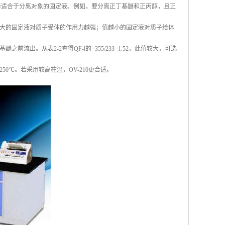
择适合于分离对象的固定液。例如，要分离正丁基醚和正丙醇，且正
大的固定液对质子受体的作用力越强；值越小的固定液对质子给体
。从表2-2查得QF-l的=355/233=1.52，此值较大，可选
l只有250℃。若采用较高柱温，OV-210更合适。