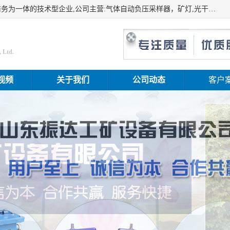
山东振达工矿设备有限公司是集科研开发、生产加工、电子商务为一体的技术型企业,公司主营:气体自动负压采样器，矿灯,光干涉甲烷测定器及其校验仪,甲烷报警仪及其校验装置,甲烷传感器校验装置,粉尘校验装置,煤尘爆炸校验装置,高压水表,三点测径规,圆型规,钢规磨耗仪,第四种检查器,内距尺,轮径尺,样板等铁路配件仪表,矿用设备等产品.
 Ltd.
视频
关于我们
公司动态
客户