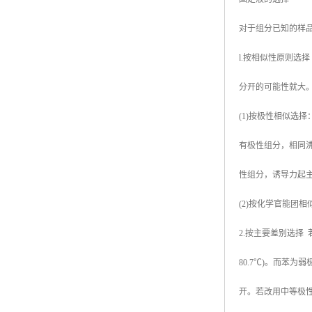
对于组分已知的样
l.按相似性原则选
分开的可能性就大
(1)按极性相似选
有极性组分，相同
性组分，诱导力起
(2)按化学官能
2.按主要差别选择
80.7℃)。而苯
开。若改用中等极性