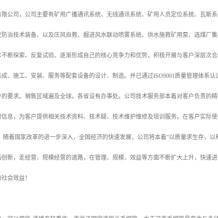
有限公司，公司主要有矿用广播通讯系统、无线通讯系统、矿用人员定位系统、瓦斯系
灾防治技术装备、以及压风自救、掘进风水联动喷雾系统、供水施救矿用泵、选煤厂集
术不断探索、反复试验、逐渐形成自己的核心竞争力和优势，积极开展与客户深层次合
成、施工、安装、服务等配套设备的设计、制造。并已通过ISO9001质量管理体系
户的要求。销售区域遍及全球。各省设有办事处。公司技术服务部本着对客户负责的精
馈信息，为客户提供相关技术资料、技术疑、技术维护维修及培训服务。在客户实际使
。 随着国家改革的进一步深入，全国经济的快速发展，公司将本着“以质量求生存，以
拓创新，走经营、规模经营的道路，在管理、规模、效益等方面不断扩大上升，快速进
的社会效益！