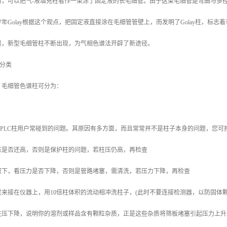
为，可以把气-液填充柱看作一束涂了固定液的长毛细管。由于这束毛细管是弯曲与多
57年Golay根据这个观点，把固定液直接涂在毛细管管壁上，而发明了Golay柱，标
展，新型毛细管柱不断出现，为气相色谱法开辟了新途径。
的分类
，毛细管色谱柱可分为：
HPLC柱用户常碰到的问题。其原因有多方面，而且常常并不是柱子本身的问题，您可
压是否还高，否则是保护柱的问题，若柱压仍高，再检查
取下，看压力是否下降，否则是管路堵塞，需清洗，若压力下降，再检查
来接在仪器上，用10倍柱体积的流动相冲洗柱子，(此时不要连接检测器，以防固体
柱压下降，说明你的溶剂或样品含有颗粒杂质，正是这些杂质将筛板堵塞引起压力上升