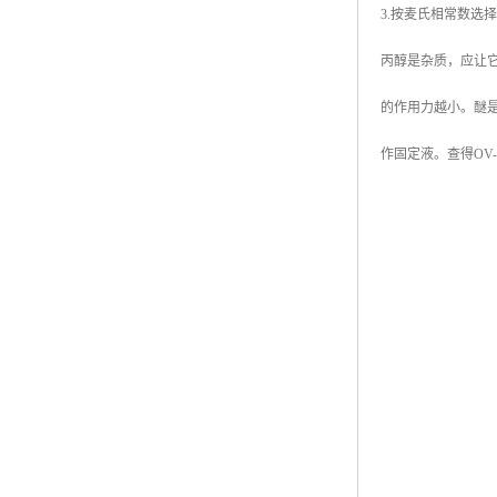
3.按麦氏相常数
丙醇是杂质，应让
的作用力越小。醚是
作固定液。查得OV-2