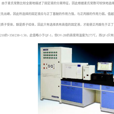
选择 由于麦氏常数比较全面地描述了固定液的分离特征，因此根据麦氏常数可较快地选
它先出峰，因此所选择的固定液应与正丁基醚的作用力强，与正丙醇的作用力弱。值越
质子受体，醇是质子给体，因此只有选择具有高值的固定液，才能使正丙醇先于正丁基醚之前流出
10的=358/238=1.50，此值略小于QF-1，但OV-2l0的高使用温度为275℃，而QF-