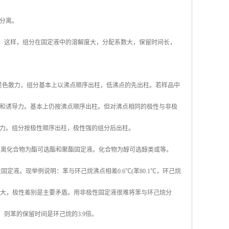
分离。
故。这样，组分在固定液中的溶解度大，分配系数大，保留时间长，
要是色散力，组分基本上以沸点顺序出柱，低沸点的先出柱。若样品中
和诱导力。基本上仍按沸点顺序出柱。但对沸点相同的极性与非极
力。组分按极性顺序出柱，极性强的组分后出柱。
分离化合物为酯可选酯和聚酯固定液。化合物为醇可选醇类或等。
定液。现举例说明：苯与环己烷沸点相差0.6℃(苯80.1℃，环己烷
差别大，极性差别是主要矛盾。用非极性固定液很难将苯与环己烷分
，则苯的保留时间是环己烷的3.9倍。