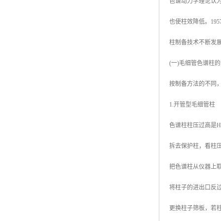
色谱动力学理论认
也使柱效降低。19
柱制备技术不断发
(一)毛细管色谱柱
按制备方法的不同
1.开管型毛细管柱
色谱柱柱压过高是
拆去保护柱，看柱
把色谱柱从仪器上
将柱子的进出口反过
更换柱子筛板，若