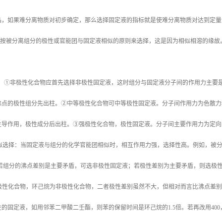
品，如果难分离物质对初步确定，那么选择固定液的指标就是使难分离物质对达到定量
择 按被分离组分的极性或官能团与固定液相似的原则来选择，这是因为相似相溶的缘
。
择： ①非极性化合物应首先选择非极性固定液，这时组分与固定液分子间的作用力主
沸点的极性组分先出柱。②中等极性化合物可中等极性固定液。分子间作用力为色散力
主导作用，极性成分后出柱。③强极性化合物，极性固定液。分子间主要作用力为定向
团相似选择：当固定液与组分的化学官能团相似时，相互作用力强，选择性高。例如，被
 若组分的沸点差别是主要矛盾，可选非极性固定液；若极性差别为主要矛盾，则选极性固
为弱极性化合物，环己烷为非极性化合物，二者极性差别虽然不大，但相对而言比沸点
的固定液，如用邻苯二甲酸二壬酯，则苯的保留时间是环己烷的1.5倍。若再改用400