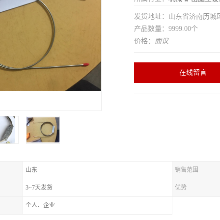
发货地址：山东省济南历
产品数量：9999.00个
价格：
面议
在线留言
山东
销售范围
3~7天发货
优势
个人、企业