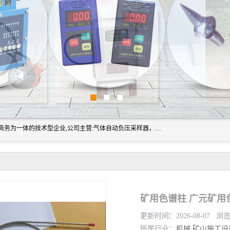
山东振达工矿设备有限公司是集科研开发、生产加工、电子商务为一体的技术型企业,公司主营:气体自动负压采样器，矿灯,光干涉甲烷测定器及其校验仪,甲烷报警仪及其校验装置,甲烷传感器校验装置,粉尘校验装置,煤尘爆炸校验装置,高压水表,三点测径规,圆型规,钢规磨耗仪,第四种检查器,内距尺,轮径尺,样板等铁路配件仪表,矿用设备等产品.
矿用色谱柱 广元矿用
更新时间：2026-08-07 浏
所属行业：
机械
矿山施工设