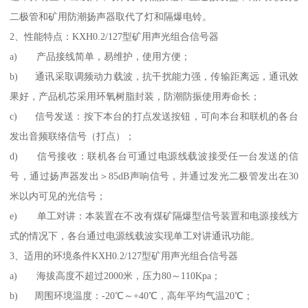
二极管和矿用防潮扬声器取代了灯和隔爆电铃。
2、性能特点：KXH0.2/127型矿用声光组合信号器
a) 产品接线简单，易维护，使用方便；
b) 通讯采取调频动力载波，抗干扰能力强，传输距离远，通讯效
果好，产品机芯采用环氧树脂封装，防潮防振使用寿命长；
c) 信号发送：按下本台的打点发送按钮，可向本台和联机的各台
发出音频联络信号（打点）；
d) 信号接收：联机各台可通过电源线载波接受任一台发送的信
号，通过扬声器发出＞85dB声响信号，并通过发光二极管发出在30
米以内可见的光信号；
e) 单工对讲：本装置在不改有煤矿隔爆型信号装置和电源接线方
式的情况下，各台通过电源线载波实现单工对讲通讯功能。
3、适用的环境条件KXH0.2/127型矿用声光组合信号器
a) 海拔高度不超过2000米，压力80～110Kpa；
b) 周围环境温度：-20℃～+40℃，高年平均气温20℃；