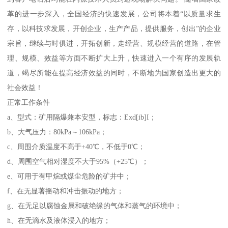
革的进一步深入，全国经济的快速发展，公司将本着“以质量求生
存，以科技求发展，开创企业，生产产品，提供服务，创出”的企业
宗旨，继续与时俱进，开拓创新，走经营、规模经营的道路，在管
理、规模、效益等方面不断扩大上升，快速进入一个有序的发展轨
道，竭尽所能在提高经济效益的同时，不断地为国家创造出更大的
社会效益！
正常工作条件
a、型式：矿用隔爆兼本安型，标志：Exd[ib]I；
b、大气压力：80kPa～106kPa；
c、周围介质温度不高于+40℃，不低于0℃；
d、周围空气相对湿度不大于95%（+25℃）；
e、可用于有甲烷或煤尘危险的矿井中；
f、在无显著摇动和冲击振动的地方；
g、在无足以腐蚀金属和破绝缘的气体和蒸气的环境中；
h、在无滴水及液体浸入的地方；