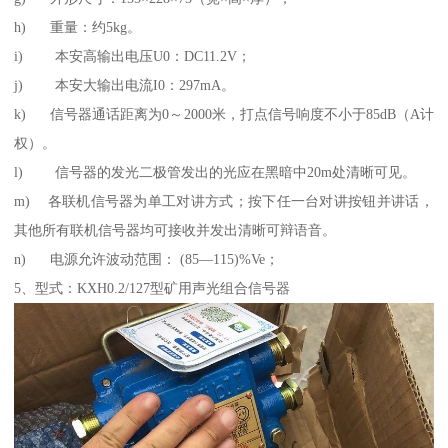
h) 重量：约5kg。
i) 本安高输出电压U0：DC11.2V；
j) 本安大输出电流I0：297mA。
k) 信号器通话距离为0～2000米，打点信号响度不小于85dB（A计
权）。
l) 信号器的发光二极管发出的光应在黑暗中20m处清晰可见。
m) 各联机信号器为单工对讲方式；按下任一台对讲按钮并讲话，
其他所有联机信号器均可接收并发出清晰可辩语音。
n) 电源允许波动范围： (85—115)%Ve；
5、型式：KXH0.2/127型矿用声光组合信号器