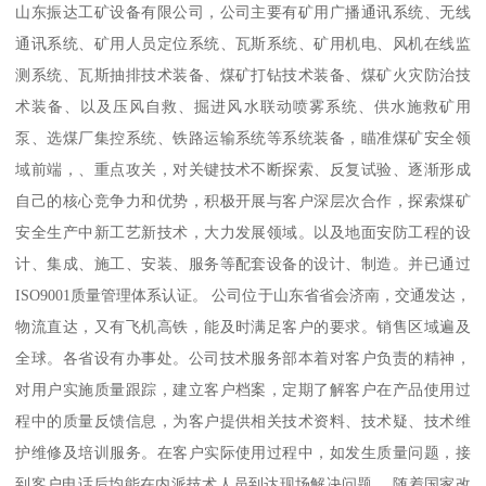
山东振达工矿设备有限公司，公司主要有矿用广播通讯系统、无线
通讯系统、矿用人员定位系统、瓦斯系统、矿用机电、风机在线监
测系统、瓦斯抽排技术装备、煤矿打钻技术装备、煤矿火灾防治技
术装备、以及压风自救、掘进风水联动喷雾系统、供水施救矿用
泵、选煤厂集控系统、铁路运输系统等系统装备，瞄准煤矿安全领
域前端，、重点攻关，对关键技术不断探索、反复试验、逐渐形成
自己的核心竞争力和优势，积极开展与客户深层次合作，探索煤矿
安全生产中新工艺新技术，大力发展领域。以及地面安防工程的设
计、集成、施工、安装、服务等配套设备的设计、制造。并已通过
ISO9001质量管理体系认证。 公司位于山东省省会济南，交通发达，
物流直达，又有飞机高铁，能及时满足客户的要求。销售区域遍及
全球。各省设有办事处。公司技术服务部本着对客户负责的精神，
对用户实施质量跟踪，建立客户档案，定期了解客户在产品使用过
程中的质量反馈信息，为客户提供相关技术资料、技术疑、技术维
护维修及培训服务。在客户实际使用过程中，如发生质量问题，接
到客户电话后均能在内派技术人员到达现场解决问题。 随着国家改