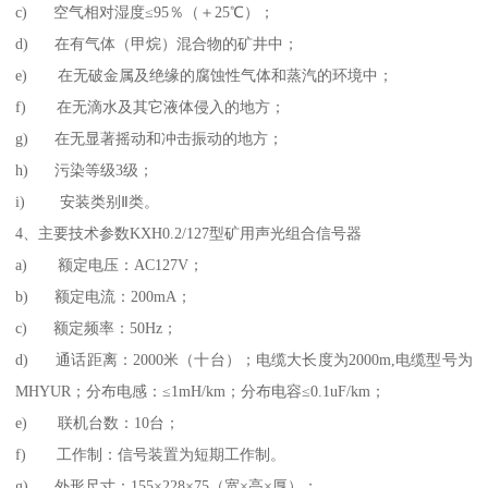
c) 空气相对湿度≤95％（＋25℃）；
d) 在有气体（甲烷）混合物的矿井中；
e) 在无破金属及绝缘的腐蚀性气体和蒸汽的环境中；
f) 在无滴水及其它液体侵入的地方；
g) 在无显著摇动和冲击振动的地方；
h) 污染等级3级；
i) 安装类别Ⅱ类。
4、主要技术参数KXH0.2/127型矿用声光组合信号器
a) 额定电压：AC127V；
b) 额定电流：200mA；
c) 额定频率：50Hz；
d) 通话距离：2000米（十台）；电缆大长度为2000m,电缆型号为
MHYUR；分布电感：≤1mH/km；分布电容≤0.1uF/km；
e) 联机台数：10台；
f) 工作制：信号装置为短期工作制。
g) 外形尺寸：155×228×75（宽×高×厚）；