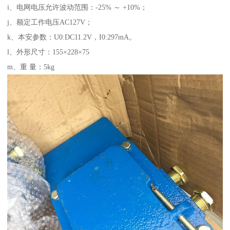
i、电网电压允许波动范围：-25% ～ +10%；
j、额定工作电压AC127V；
k、本安参数：U0:DC11.2V，I0:297mA。
l、外形尺寸：155×228×75
m、重 量：5kg