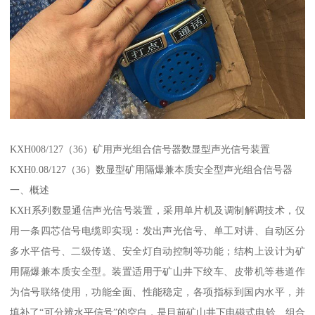
KXH008/127（36）矿用声光组合信号器数显型声光信号装置
KXH0.08/127（36）数显型矿用隔爆兼本质安全型声光组合信号器
一、概述
KXH系列数显通信声光信号装置，采用单片机及调制解调技术，仅
用一条四芯信号电缆即实现：发出声光信号、单工对讲、自动区分
多水平信号、二级传送、安全灯自动控制等功能；结构上设计为矿
用隔爆兼本质安全型。装置适用于矿山井下绞车、皮带机等巷道作
为信号联络使用，功能全面、性能稳定，各项指标到国内水平，并
填补了“可分辨水平信号”的空白，是目前矿山井下电磁式电铃、组合