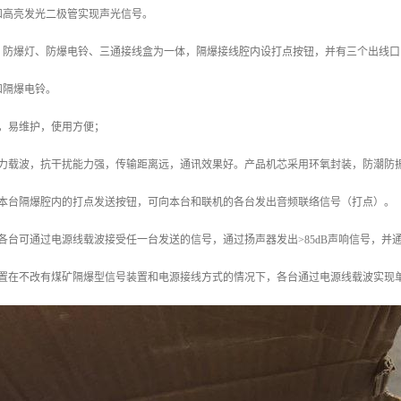
和高亮发光二极管实现声光信号。
、防爆灯、防爆电铃、三通接线盒为一体，隔爆接线腔内设打点按钮，并有三个出线口
和隔爆电铃。
单，易维护，使用方便；
动力载波，抗干扰能力强，传输距离远，通讯效果好。产品机芯采用环氧封装，防潮防
下本台隔爆腔内的打点发送按钮，可向本台和联机的各台发出音频联络信号（打点）。
各台可通过电源线载波接受任一台发送的信号，通过扬声器发出>85dB声响信号，并
装置在不改有煤矿隔爆型信号装置和电源接线方式的情况下，各台通过电源线载波实现