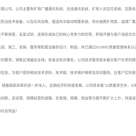
有限公司，公司主要有矿用广播通讯系统、无线通讯系统、矿用人员定位系统、瓦斯系
灾防治技术装备、以及压风自救、掘进风水联动喷雾系统、供水施救矿用泵、选煤厂集
术不断探索、反复试验、逐渐形成自己的核心竞争力和优势，积极开展与客户深层次合
成、施工、安装、服务等配套设备的设计、制造。并已通过ISO9001质量管理体系
户的要求。销售区域遍及全球。各省设有办事处。公司技术服务部本着对客户负责的精
馈信息，为客户提供相关技术资料、技术疑、技术维护维修及培训服务。在客户实际使
。 随着国家改革的进一步深入，全国经济的快速发展，公司将本着“以质量求生存，以
拓创新，走经营、规模经营的道路，在管理、规模、效益等方面不断扩大上升，快速进
的社会效益！