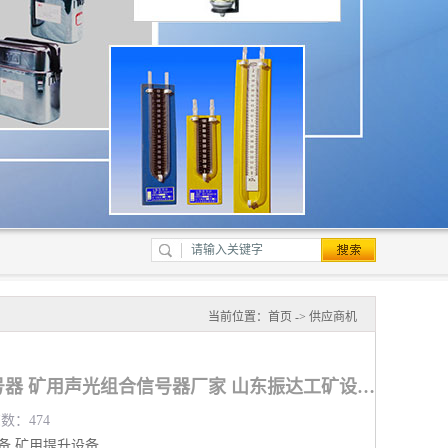
当前位置：
首页
->
供应商机
德宏矿用声光组合信号器 矿用声光组合信号器厂家 山东振达工矿设备有限公司
览数：474
备
矿用提升设备