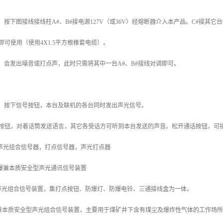
，按下图接线接线柱A#、B#接电源127V（或36V）经熔断器介入本产品。C#接其它台
即可使用（使用4X1.5平方根橡套电缆）。
，会发出噪音或打点声，此时只需将其中一台A#、B#接线对调即可。
）：按下信号按钮，本台及联机的各台同时发出声光信号。
话按钮，对着话筒发送语言，其它各受话方可听到本台发送的声音。松开通话按钮，可
型矿用声光组合信号器，打点信号器，声光打点器
矿用隔爆兼本质安全型声光通讯信号装置
声光组合信号装置，集打点按钮、防爆灯、防爆电铃、三通接线盒为一体。
爆兼本质安全型声光组合信号装置，主要用于煤矿井下含有煤尘及爆炸性气体的工作场所。