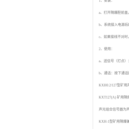
1、安装：
a、打开隔爆腔前盖
b、系统接入电源后
c、如果接线不对时
2、使用：
a、送信号（打点
b、通话：按下通
KXH0.2/127
KXT127(A) 
声光组合信号器为
KXH-1型矿用隔