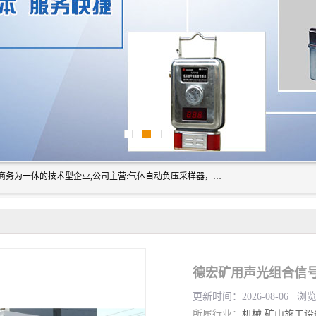
山东振达工矿设备有限公司是集科研开发、生产加工、电子商务为一体的技术型企业,公司主营:气体自动负压采样器，矿灯,光干涉甲烷测定器及其校验仪,甲烷报警仪及其校验装置,甲烷传感器校验装置,粉尘校验装置,煤尘爆炸校验装置,高压水表,三点测径规,圆型规,钢规磨耗仪,第四种检查器,内距尺,轮径尺,样板等铁路配件仪表,矿用设备等产品.
更新时间：2026-08-06 浏
所属行业：
机械
矿山施工设