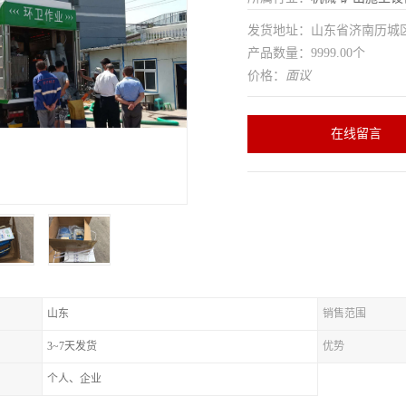
发货地址：山东省济南历
产品数量：9999.00个
价格：
面议
在线留言
山东
销售范围
3~7天发货
优势
个人、企业