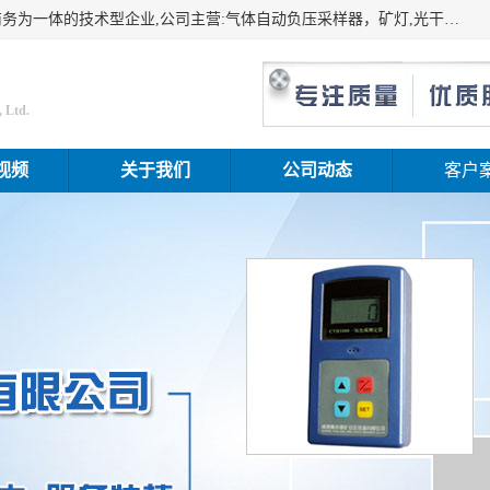
山东振达工矿设备有限公司是集科研开发、生产加工、电子商务为一体的技术型企业,公司主营:气体自动负压采样器，矿灯,光干涉甲烷测定器及其校验仪,甲烷报警仪及其校验装置,甲烷传感器校验装置,粉尘校验装置,煤尘爆炸校验装置,高压水表,三点测径规,圆型规,钢规磨耗仪,第四种检查器,内距尺,轮径尺,样板等铁路配件仪表,矿用设备等产品.
 Ltd.
视频
关于我们
公司动态
客户