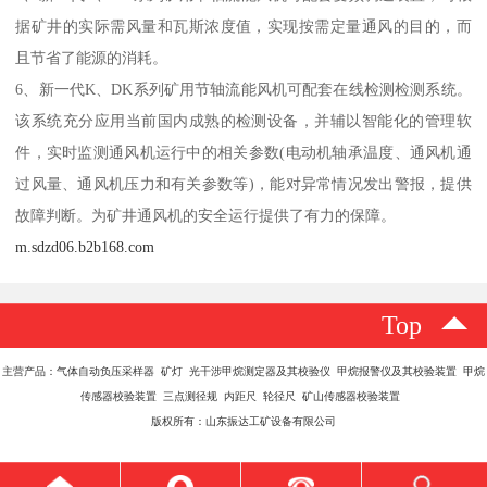
据矿井的实际需风量和瓦斯浓度值，实现按需定量通风的目的，而
且节省了能源的消耗。
6、新一代K、DK系列矿用节轴流能风机可配套在线检测检测系统。
该系统充分应用当前国内成熟的检测设备，并辅以智能化的管理软
件，实时监测通风机运行中的相关参数(电动机轴承温度、通风机通
过风量、通风机压力和有关参数等)，能对异常情况发出警报，提供
故障判断。为矿井通风机的安全运行提供了有力的保障。
m.sdzd06.b2b168.com
Top
主营产品：气体自动负压采样器 矿灯 光干涉甲烷测定器及其校验仪 甲烷报警仪及其校验装置 甲烷
传感器校验装置 三点测径规 内距尺 轮径尺 矿山传感器校验装置
版权所有：山东振达工矿设备有限公司