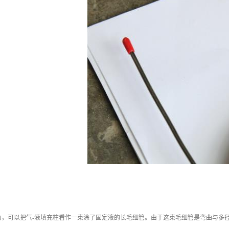
为，可以把气-液填充柱看作一束涂了固定液的长毛细管。由于这束毛细管是弯曲与多