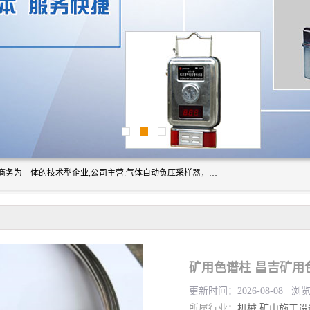
山东振达工矿设备有限公司是集科研开发、生产加工、电子商务为一体的技术型企业,公司主营:气体自动负压采样器，矿灯,光干涉甲烷测定器及其校验仪,甲烷报警仪及其校验装置,甲烷传感器校验装置,粉尘校验装置,煤尘爆炸校验装置,高压水表,三点测径规,圆型规,钢规磨耗仪,第四种检查器,内距尺,轮径尺,样板等铁路配件仪表,矿用设备等产品.
矿用色谱柱 昌吉矿用
更新时间：2026-08-08 浏
所属行业：
机械
矿山施工设