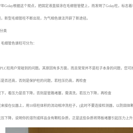
57年Golay根据这个观点，把固定液直接涂在毛细管管壁上，而发明了Golay柱，标
展，新型毛细管柱不断出现，为气相色谱法开辟了新途径。
的分类
，毛细管色谱柱可分为：
HPLC柱用户常碰到的问题。其原因有多方面，而且常常并不是柱子本身的问题，您可
压是否还高，否则是保护柱的问题，若柱压仍高，再检查
取下，看压力是否下降，否则是管路堵塞，需清洗，若压力下降，再检查
来接在仪器上，用10倍柱体积的流动相冲洗柱子，(此时不要连接检测器，以防固体
柱压下降，说明你的溶剂或样品含有颗粒杂质，正是这些杂质将筛板堵塞引起压力上升