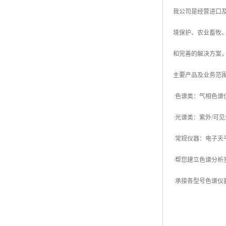
我公司是经营进口
境保护、农业畜牧
和完善的解决方案
主要产品及业务范
·色谱类：气相色谱
·光谱类：紫外/可
·常规仪器：电子天
·帮您建立色谱分
·承接各型号色谱