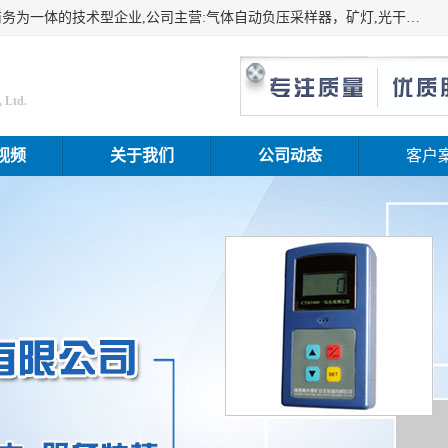
山东振达工矿设备有限公司是集科研开发、生产加工、电子商务为一体的技术型企业,公司主营:气体自动负压采样器，矿灯,光干涉甲烷测定器及其校验仪,甲烷报警仪及其校验装置,甲烷传感器校验装置,粉尘校验装置,煤尘爆炸校验装置,高压水表,三点测径规,圆型规,钢规磨耗仪,第四种检查器,内距尺,轮径尺,样板等铁路配件仪表,矿用设备等产品.
 Ltd.
视频
关于我们
公司动态
客户