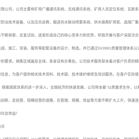
有限公司，公司主要有矿用广播通讯系统、无线通讯系统、矿用人员定位系统、瓦斯系
灾防治技术装备、以及压风自救、掘进风水联动喷雾系统、供水施救矿用泵、选煤厂集
术不断探索、反复试验、逐渐形成自己的核心竞争力和优势，积极开展与客户深层次合
成、施工、安装、服务等配套设备的设计、制造。并已通过ISO9001质量管理体系
户的要求。销售区域遍及全球。各省设有办事处。公司技术服务部本着对客户负责的精
馈信息，为客户提供相关技术资料、技术疑、技术维护维修及培训服务。在客户实际使
。 随着国家改革的进一步深入，全国经济的快速发展，公司将本着“以质量求生存，以
拓创新，走经营、规模经营的道路，在管理、规模、效益等方面不断扩大上升，快速进
的社会效益！
特点