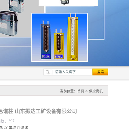
当前位置：
首页
->
供应商机
色谱柱 山东振达工矿设备有限公司
览数：397
备
矿用提升设备