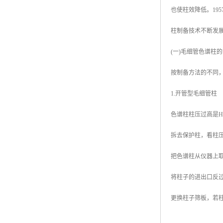
也使柱效降低。19
柱制备技术不断发
(一)毛细管色谱柱
按制备方法的不同
1.开管型毛细管柱
色谱柱柱压过高是
拆去保护柱，看柱
把色谱柱从仪器上
将柱子的进出口反过
更换柱子筛板，若