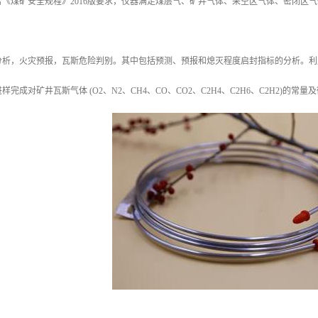
《煤矿安全规程》2016版要求，仪器满足煤层气、矿井气体、采空区气体、密闭区
分析，火灾预报，瓦斯危险判别。其中包括预测、预报和熄灭程度启封指标的分析。利
完成对矿井瓦斯气体 (O2、N2、CH4、CO、CO2、C2H4、C2H6、C2H2)的常