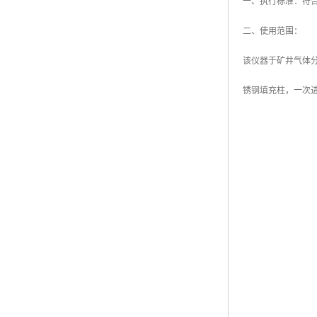
一、执行标准：符合
二、使用范围：
该仪器于矿井气体
锈钢填充柱，一次进样