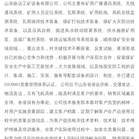
山东振达工矿设备有限公司，公司主要有矿用广播通讯系统、无线
通讯系统、矿用人员定位系统、瓦斯系统、矿用机电、风机在线监
测系统、瓦斯抽排技术装备、煤矿打钻技术装备、煤矿火灾防治技
术装备、以及压风自救、掘进风水联动喷雾系统、供水施救矿用
泵、选煤厂集控系统、铁路运输系统等系统装备，瞄准煤矿安全领
域前端，、重点攻关，对关键技术不断探索、反复试验、逐渐形成
自己的核心竞争力和优势，积极开展与客户深层次合作，探索煤矿
安全生产中新工艺新技术，大力发展领域。以及地面安防工程的设
计、集成、施工、安装、服务等配套设备的设计、制造。并已通过
ISO9001质量管理体系认证。 公司位于山东省省会济南，交通发达，
物流直达，又有飞机高铁，能及时满足客户的要求。销售区域遍及
全球。各省设有办事处。公司技术服务部本着对客户负责的精神，
对用户实施质量跟踪，建立客户档案，定期了解客户在产品使用过
程中的质量反馈信息，为客户提供相关技术资料、技术疑、技术维
护维修及培训服务。在客户实际使用过程中，如发生质量问题，接
到客户电话后均能在内派技术人员到达现场解决问题。 随着国家改