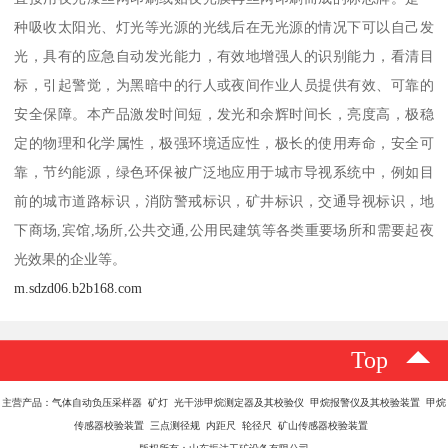
种吸收太阳光、灯光等光源的光线后在无光源的情况下可以自己发
光，具有的应急自动发光能力，有效地增强人的识别能力，看清目
标，引起警觉，为黑暗中的行人或夜间作业人员提供有效、可靠的
安全保障。本产品激发时间短，发光和余辉时间长，亮度高，极稳
定的物理和化学属性，极强环境适应性，极长的使用寿命，安全可
靠，节约能源，绿色环保被广泛地应用于城市导视系统中，例如目
前的城市道路标识，消防警戒标识，矿井标识，交通导视标识，地
下商场,宾馆,场所,公共交通,公用民建筑等各类重要场所和需要起夜
光效果的企业等。
m.sdzd06.b2b168.com
Top
主营产品：气体自动负压采样器 矿灯 光干涉甲烷测定器及其校验仪 甲烷报警仪及其校验装置 甲烷
传感器校验装置 三点测径规 内距尺 轮径尺 矿山传感器校验装置