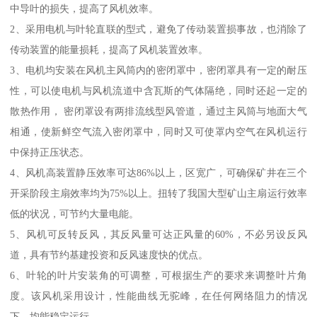
中导叶的损失，提高了风机效率。
2、采用电机与叶轮直联的型式，避免了传动装置损事故，也消除了
传动装置的能量损耗，提高了风机装置效率。
3、电机均安装在风机主风筒内的密闭罩中，密闭罩具有一定的耐压
性，可以使电机与风机流道中含瓦斯的气体隔绝，同时还起一定的
散热作用， 密闭罩设有两排流线型风管道，通过主风筒与地面大气
相通，使新鲜空气流入密闭罩中，同时又可使罩内空气在风机运行
中保持正压状态。
4、风机高装置静压效率可达86%以上，区宽广，可确保矿井在三个
开采阶段主扇效率均为75%以上。扭转了我国大型矿山主扇运行效率
低的状况，可节约大量电能。
5、风机可反转反风，其反风量可达正风量的60%，不必另设反风
道，具有节约基建投资和反风速度快的优点。
6、叶轮的叶片安装角的可调整，可根据生产的要求来调整叶片角
度。该风机采用设计，性能曲线无驼峰，在任何网络阻力的情况
下，均能稳定运行。