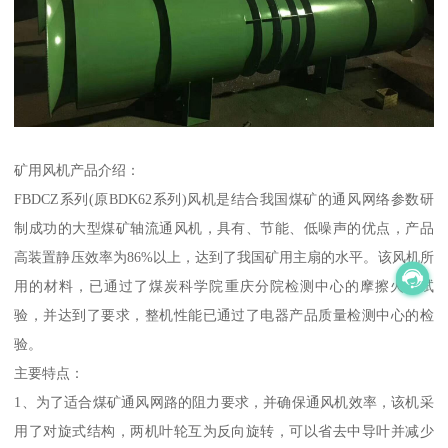
矿用风机产品介绍：
FBDCZ系列(原BDK62系列)风机是结合我国煤矿的通风网络参数研
制成功的大型煤矿轴流通风机，具有、节能、低噪声的优点，产品
高装置静压效率为86%以上，达到了我国矿用主扇的水平。该风机所
用的材料，已通过了煤炭科学院重庆分院检测中心的摩擦火花试
验，并达到了要求，整机性能已通过了电器产品质量检测中心的检
验。
主要特点：
1、为了适合煤矿通风网路的阻力要求，并确保通风机效率，该机采
用了对旋式结构，两机叶轮互为反向旋转，可以省去中导叶并减少