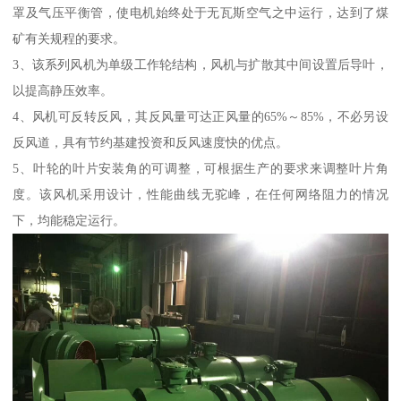
罩及气压平衡管，使电机始终处于无瓦斯空气之中运行，达到了煤
矿有关规程的要求。
3、该系列风机为单级工作轮结构，风机与扩散其中间设置后导叶，
以提高静压效率。
4、风机可反转反风，其反风量可达正风量的65%～85%，不必另设
反风道，具有节约基建投资和反风速度快的优点。
5、叶轮的叶片安装角的可调整，可根据生产的要求来调整叶片角
度。该风机采用设计，性能曲线无驼峰，在任何网络阻力的情况
下，均能稳定运行。