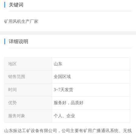
关键词
矿用风机生产厂家
详细说明
地区
山东
销售范围
全国区域
时间
3~7天发货
优势
服务好，品质好
服务对象
个人、企业
山东振达工矿设备有限公司，公司主要有矿用广播通讯系统、无线