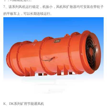
7、该系列风机运行稳定，机振小，风机和扩散器均可安装在带轮子
的平板车上，可以长期连续运行。
K、DK系列矿用节能通风机