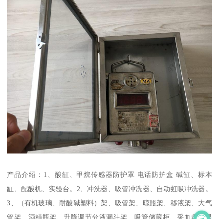
产品介绍：1、酸缸、甲烷传感器防护罩 电话防护盒 碱缸、标本
缸、配酸机、实验台。2、冲洗器、吸管冲洗器、自动虹吸冲洗器。
3、（有机玻璃、耐酸碱塑料）架、吸管架、晾瓶架、移液架、大气
管架、酒精瓶架、升降调节分液漏斗架、吸管储藏柜、采血盘、显