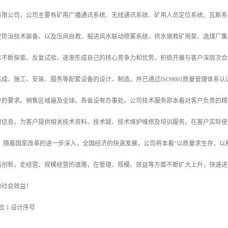
有限公司，公司主要有矿用广播通讯系统、无线通讯系统、矿用人员定位系统、瓦斯系
灾防治技术装备、以及压风自救、掘进风水联动喷雾系统、供水施救矿用泵、选煤厂集
术不断探索、反复试验、逐渐形成自己的核心竞争力和优势，积极开展与客户深层次合
成、施工、安装、服务等配套设备的设计、制造。并已通过ISO9001质量管理体系
户的要求。销售区域遍及全球。各省设有办事处。公司技术服务部本着对客户负责的精
馈信息，为客户提供相关技术资料、技术疑、技术维护维修及培训服务。在客户实际使
。 随着国家改革的进一步深入，全国经济的快速发展，公司将本着“以质量求生存，以
拓创新，走经营、规模经营的道路，在管理、规模、效益等方面不断扩大上升，快速进
的社会效益！
组合 1 设计序号