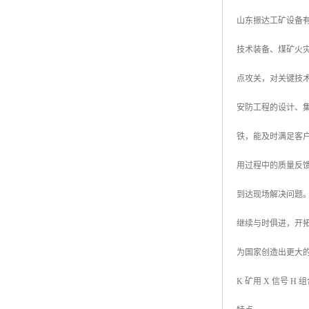
山东振达工矿设备
技术装备、煤矿火
点攻关，对关键技
安防工程的设计、集
铁，能及时满足客
用过程中的质量反
到达现场解决问题
继续与时俱进，开
为国家创造出更大
K 矿用 X 信号 H 