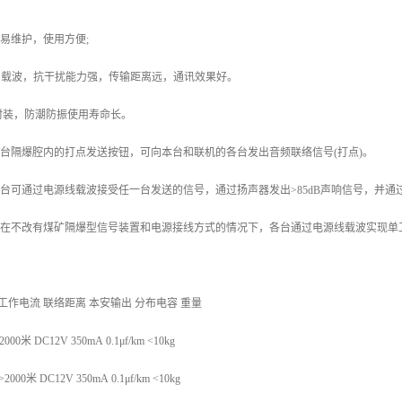
，易维护，使用方便;
力载波，抗干扰能力强，传输距离远，通讯效果好。
封装，防潮防振使用寿命长。
本台隔爆腔内的打点发送按钮，可向本台和联机的各台发出音频联络信号(打点)。
各台可通过电源线载波接受任一台发送的信号，通过扬声器发出>85dB声响信号，并通
装置在不改有煤矿隔爆型信号装置和电源接线方式的情况下，各台通过电源线载波实现单
工作电流 联络距离 本安输出 分布电容 重量
2000米 DC12V 350mA 0.1μf/km <10kg
>2000米 DC12V 350mA 0.1μf/km <10kg