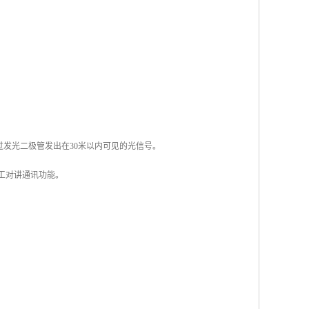
过发光二极管发出在30米以内可见的光信号。
工对讲通讯功能。