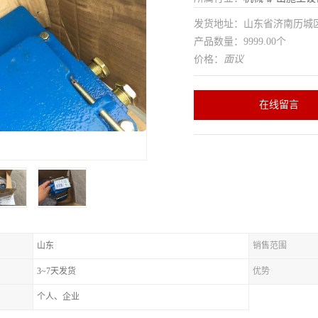
发货地址：山东省济南历
产品数量：9999.00个
价格：
面议
在线留言
山东
销售范围
3~7天发货
优势
个人、企业