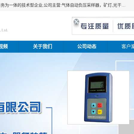
山东振达工矿设备有限公司是集科研开发、生产加工、电子商务为一体的技术型企业,公司主营:气体自动负压采样器，矿灯,光干涉甲烷测定器及其校验仪,甲烷报警仪及其校验装置,甲烷传感器校验装置,粉尘校验装置,煤尘爆炸校验装置,高压水表,三点测径规,圆型规,钢规磨耗仪,第四种检查器,内距尺,轮径尺,样板等铁路配件仪表,矿用设备等产品.
 Ltd.
视频
关于我们
公司动态
客户