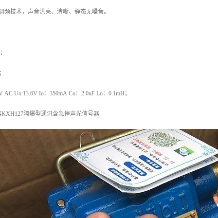
用调频技术，声音洪亮、清晰、静态无噪音。
C；
A；
AC Uo:13.6V Io：350mA Co：2.0uF Lo：0.1mH；
KXH127隔爆型通讯含急停声光信号器