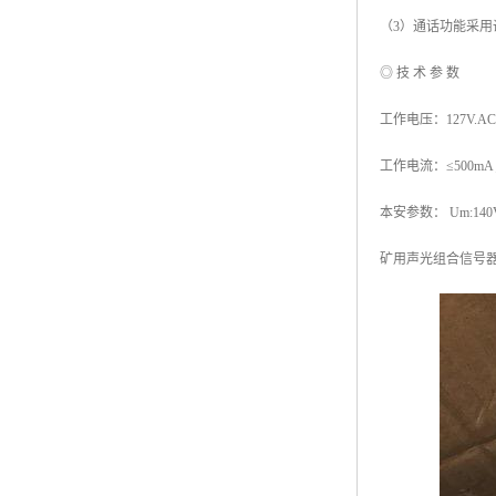
（3）通话功能采
◎ 技 术 参 数
工作电压：127V.A
工作电流：≤500m
本安参数： Um:140V 
矿用声光组合信号器