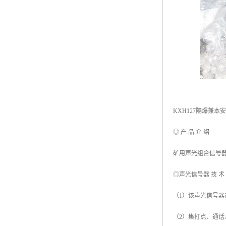
KXH127隔爆兼本
◎ 产 品 介 绍
矿用声光组合信号
◎声光信号器 技 术 
（1）该声光信号
（2）集打点、通