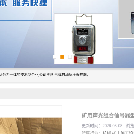
山东振达工矿设备有限公司是集科研开发、生产加工、电子商务为一体的技术型企业,公司主营:气体自动负压采样器，矿灯,光干涉甲烷测定器及其校验仪,甲烷报警仪及其校验装置,甲烷传感器校验装置,粉尘校验装置,煤尘爆炸校验装置,高压水表,三点测径规,圆型规,钢规磨耗仪,第四种检查器,内距尺,轮径尺,样板等铁路配件仪表,矿用设备等产品.
更新时间：2026-08-08 浏
所属行业：
机械
矿山施工设