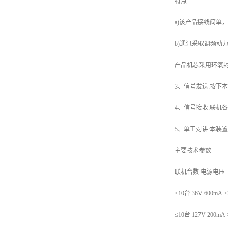
特点
a)该产品接线简单
b)通讯采取调频动
产品机芯采用环氧
3、信号发送:按下
4、信号接收:联机
5、单工对讲:本
主要技术参数
联机台数 电源电压 
≤10台 36V 600mA >
≤10台 127V 200mA 