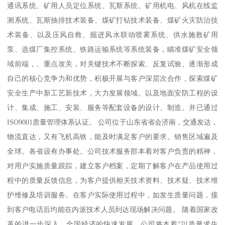
通讯系统、矿用人员定位系统、瓦斯系统、矿用机电、风机在线监
测系统、瓦斯抽排技术装备、煤矿打钻技术装备、煤矿火灾防治技
术装备、以及压风自救、掘进风水联动喷雾系统、供水施救矿用
泵、选煤厂集控系统、铁路运输系统等系统装备，瞄准煤矿安全领
域前端，、重点攻关，对关键技术不断探索、反复试验、逐渐形成
自己的核心竞争力和优势，积极开展与客户深层次合作，探索煤矿
安全生产中新工艺新技术，大力发展领域。以及地面安防工程的设
计、集成、施工、安装、服务等配套设备的设计、制造。并已通过
ISO9001质量管理体系认证。 公司位于山东省省会济南，交通发达，
物流直达，又有飞机高铁，能及时满足客户的要求。销售区域遍及
全球。各省设有办事处。公司技术服务部本着对客户负责的精神，
对用户实施质量跟踪，建立客户档案，定期了解客户在产品使用过
程中的质量反馈信息，为客户提供相关技术资料、技术疑、技术维
护维修及培训服务。在客户实际使用过程中，如发生质量问题，接
到客户电话后均能在内派技术人员到达现场解决问题。 随着国家改
革的进一步深入，全国经济的快速发展，公司将本着“以质量求生