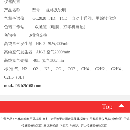
仪器配置
产品名称 型号 规格及说明
气相色谱仪 GC2020 FID、TCD、自动十通阀、甲烷转化炉
色谱工作站 双通道（电脑、打印机自配）
色谱柱 3根填充柱
高纯氢气发生器 HK-3 氢气300/min
高纯空气发生器 AK-2 空气2000/min
高纯氮气钢瓶 40L 氮气300/min
标准气 H2、O2、N2、CO、CO2、CH4、C2H2、C2H4、
C2H6（8L）
m.sdzd06.b2b168.com
Top
主营产品：气体自动负压采样器 矿灯 光干涉甲烷测定器及其校验仪 甲烷报警仪及其校验装置 甲烷
传感器校验装置 三点测径规 内距尺 轮径尺 矿山传感器校验装置