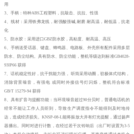
用
3、手柄：特种ABS工程塑料，抗敲击、抗拉、性强
4、线材：采用铁弗龙线，耐强酸强碱,耐磨.耐高温，耐低温，抗老
化
5、防水胶：采用进口GBZ防水胶，高粘度、耐高温、高压
6、手柄送受话器、键盘、蜂鸣器、电路板、外壳所有配件采用多层
防水、防尘结构。具有防水、防尘功能，整机等级达到标准GB4028-
93IP66 获得
7、话机稳定性好，抗干扰能力强， 听筒采用动圈，驻极体式结构，
消除背景噪音，有强电 或同时外接信号灯闪烁，整机符合标准
GB/T 15279-94 获得
8、具有扩音与提醒功能：当环境噪音超过90分贝时，普通电话机的
经常不能让工作人员听到，导致生产调度指令不能得到及时地传
达，造成经济损失。KNSP-08-L能将振放大并有灯光提醒，通过扬声
器播出。同时对进行计数，在经过若干次铃响后（出厂时设置为3-5