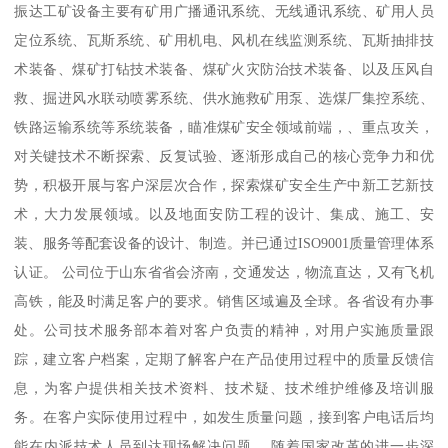
振达工矿设备主要有矿用广播通讯系统、无线通讯系统、矿用人员
定位系统、瓦斯系统、矿用机电、风机在线监测系统、瓦斯抽排技
术装备、煤矿打钻技术装备、煤矿火灾防治技术装备、以及压风自
救、掘进风水联动喷雾系统、供水施救矿用泵、选煤厂集控系统、
铁路运输系统等系统装备，瞄准煤矿安全领域前端，、重点攻关，
对关键技术不断探索、反复试验、逐渐形成自己的核心竞争力和优
势，积极开展与客户深层次合作，探索煤矿安全生产中新工艺新技
术，大力发展领域。以及地面安防工程的设计、集成、施工、安
装、服务等配套设备的设计、制造。并已通过ISO9001质量管理体系
认证。 公司位于山东省省会济南，交通发达，物流直达，又有飞机
高铁，能及时满足客户的要求。销售区域遍及全球。各省设有办事
处。公司技术服务部本着对客户负责的精神，对用户实施质量跟
踪，建立客户档案，定期了解客户在产品使用过程中的质量反馈信
息，为客户提供相关技术资料、技术疑、技术维护维修及培训服
务。在客户实际使用过程中，如发生质量问题，接到客户电话后均
能在内派技术人员到达现场解决问题。 随着国家改革的进一步深