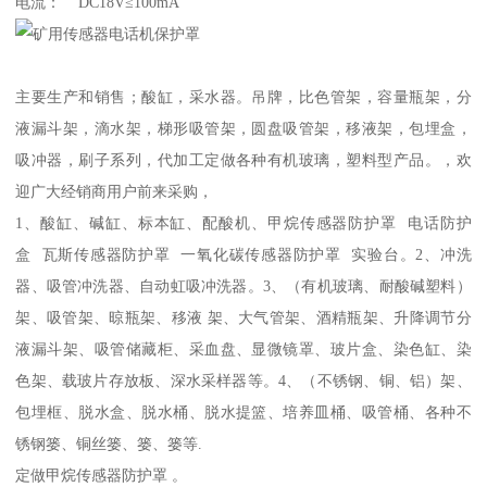
电流： DC18V≤100mA
主要生产和销售；酸缸，采水器。吊牌，比色管架，容量瓶架，分
液漏斗架，滴水架，梯形吸管架，圆盘吸管架，移液架，包埋盒，
吸冲器，刷子系列，代加工定做各种有机玻璃，塑料型产品。，欢
迎广大经销商用户前来采购，
1、酸缸、碱缸、标本缸、配酸机、甲烷传感器防护罩 电话防护
盒 瓦斯传感器防护罩 一氧化碳传感器防护罩 实验台。2、冲洗
器、吸管冲洗器、自动虹吸冲洗器。3、（有机玻璃、耐酸碱塑料）
架、吸管架、晾瓶架、移液 架、大气管架、酒精瓶架、升降调节分
液漏斗架、吸管储藏柜、采血盘、显微镜罩、玻片盒、染色缸、染
色架、载玻片存放板、深水采样器等。4、（不锈钢、铜、铝）架、
包埋框、脱水盒、脱水桶、脱水提篮、培养皿桶、吸管桶、各种不
锈钢篓、铜丝篓、篓、篓等.
定做甲烷传感器防护罩 。