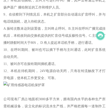
次）本机自动摘机，主叫方可进行呼叫广播，其声音将通过本机之
扬声器广 播给附近的工作和维护人员。
9、在侦察到下列情况后，本机之扩音部分自动退出扩音呼叫，并与
电话线脱机，进入待机状态。
A.振铃次数未达到设置值，主叫终止呼叫。B.主叫在呼叫广播完成挂
机后，本机收到由交换机提供的忙音信号或反极性信号。C.主叫在广
播时静默时间大于80S 。D.有人提起本话机手柄，进行通话。
10、在呼叫期间、被叫也可以摘下手柄与主叫通话，此时扩音系统
自动关闭。
11、被叫亦可在振铃期间摘机通话。
12、本机在待机期间， 24V电源自动关闭，只有在铃流触发下才打
开电源，使本机工作更安全、可靠。
公司现有厂房占地面积3000多平方米，拥有国内水平的各种生产所
需机械设备，设立化的标识流水生产线，并严格把握每一道制作工