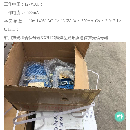
工作电压：127V.AC；
工作电流：≤500mA；
本安参数： Um:140V AC Uo:13.6V Io：350mA Co：2.0uF Lo：
0.1mH；
矿用声光组合信号器KXH127隔爆型通讯含急停声光信号器