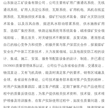
山东振达工矿设备有限公司，公司主要有矿用广播通讯系统、无线
通讯系统、矿用人员定位系统、瓦斯系统、矿用机电、风机在线监
测系统、瓦斯抽排技术装备、煤矿打钻技术装备、煤矿火灾防治技
术装备、以及压风自救、掘进风水联动喷雾系统、供水施救矿用
泵、选煤厂集控系统、铁路运输系统等系统装备，瞄准煤矿安全领
域前端，、重点攻关，对关键技术不断探索、反复试验、逐渐形成
自己的核心竞争力和优势，积极开展与客户深层次合作，探索煤矿
安全生产中新工艺新技术，大力发展领域。以及地面安防工程的设
计、集成、施工、安装、服务等配套设备的设计、制造。并已通过
ISO9001质量管理体系认证。 公司位于山东省省会济南，交通发达，
物流直达，又有飞机高铁，能及时满足客户的要求。销售区域遍及
全球。各省设有办事处。公司技术服务部本着对客户负责的精神，
对用户实施质量跟踪，建立客户档案，定期了解客户在产品使用过
程中的质量反馈信息，为客户提供相关技术资料、技术疑、技术维
护维修及培训服务。在客户实际使用过程中，如发生质量问题，接
到客户电话后均能在内派技术人员到达现场解决问题。 随着国家改