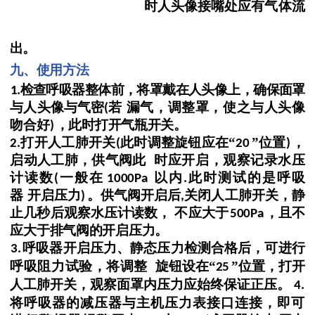
时人头像接嘴处应有气体流
出。
九、使用方法
检查呼吸器整体前，将罩戴在人头像上，确保面罩
1.
与人头像与气密
若
漏气，调整罩，使之与人头像
(
吻合好
，
此时打开气瓶开关。
)
打开人工肺开关
此时调整旋钮应在
“
”位置
，
2.
(
20
)
启动人工肺，供气阀此
时应开启，观察记录水压
计读数
一般在
以内
此时测试的
是呼吸
(
1000Pa
.
器
开启压力
。供气阀开启后
关闭人工肺开关，静
)
,
止几秒后观察水压
计读数，
不应大于
，且不
500Pa
应大于排气阀的开
启压力。
呼吸器开启压力、静态压力检测合格后，可进行
3.
呼吸阻力试验，将调整
旋钮设在
“
”位置，打开
25
人工肺开关，观察面罩内压力应
始终保证正压。
4.
将呼吸器的减压器与主机压力表接口连接，即可