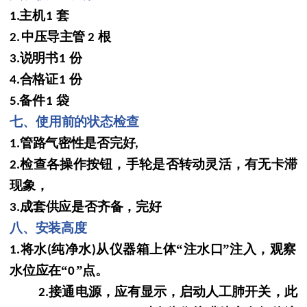
主机
套
1.
1
中压导主管
根
2.
2
说明书
份
3.
1
合格证
份
4.
1
备件
袋
5.
1
七、使用前的状态检查
管路气密性是否完好
1.
,
检查各操作按钮，手轮是否转动灵活，
有无卡滞
2.
现象，
成套供应是否齐备，完好
3.
八、安装高度
将水
纯净水
从仪器箱上体
“注水口
”注入，观察
1.
(
)
水位应在“
”点。
0
接通电源，应有显示，启动人工肺开关，此
2.