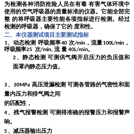
为检测各种消防抢险人员在有毒
有害气体环境中
使用的空气呼吸器的质量标准的仪器。它能全部完
整
的将呼吸器主要性能各项指标进行检测。经过
检测的呼吸器，确保了它的
度和性。
二、本仪器测试项目主要测试指标
、动态检测
呼吸频率
次
，流量
，
1
40
/min
100
L/min
呼吸频率
次
流
量
。
25
/min,
40L/min
、静态检测
可测供气阀开启压力的负压值和
2
面罩内
静态压力值。
、
高压泄漏检测
可测各管路的气密性和面
3
30MPa
量内压力
和排气阀之间
的匹配性，
、残气报警检测
可测得准确的报警压力和
报警声
4
响。
、减压器输出压力
5