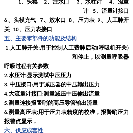
、头模
、注水口
、水柱计
、流量
1
2
3
4
计
、流量计
接口
5
、头模充气
、放水口
、压力表
、人工肺开
6
7
8
9
关
、压力表接口
10
五、主要零部件的功能及结构
人工肺开关
用于控制人工费肺启动
呼吸机开关
1.
:
(
)
和停止
，以测量呼吸器
呼吸过程有关参数
水压计
显示测试中压压力
2.
:
中压接口
用于减压器的中压输出压力
3.
:
大流量计接口
测量减压中压输出流量
4.
:
测量连接报警哨的高压导管输出流量
5.
测量高压表
用于压力表精度的校准，报警哨压力
6.
:
报
警点显示，
六、供应成套性