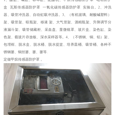
盒 瓦斯传感器防护罩 一氧化碳传感器防护罩 实验台。2、冲洗
器、吸管冲洗器、自动虹吸冲洗器。3、（有机玻璃、耐酸碱塑料）
架、吸管架、晾瓶架、移液 架、大气管架、酒精瓶架、升降调节分
液漏斗架、吸管储藏柜、采血盘、显微镜罩、玻片盒、染色缸、染
色架、载玻片存放板、深水采样器等。4、（不锈钢、铜、铝）架、
包埋框、脱水盒、脱水桶、脱水提篮、培养皿桶、吸管桶、各种不
锈钢篓、铜丝篓、篓、篓等.
定做甲烷传感器防护罩 。