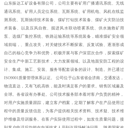
山东振达工矿设备有限公司，公司主要有矿用广播通讯系统、无线
通讯系统、矿用人员定位系统、瓦斯系统、矿用机电、风机在线监
测系统、瓦斯抽排技术装备、煤矿打钻技术装备、煤矿火灾防治技
术装备、以及压风自救、掘进风水联动喷雾系统、供水施救矿用
泵、选煤厂集控系统、铁路运输系统等系统装备，瞄准煤矿安全领
域前端，、重点攻关，对关键技术不断探索、反复试验、逐渐形成
自己的核心竞争力和优势，积极开展与客户深层次合作，探索煤矿
安全生产中新工艺新技术，大力发展领域。以及地面安防工程的设
计、集成、施工、安装、服务等配套设备的设计、制造。并已通过
ISO9001质量管理体系认证。 公司位于山东省省会济南，交通发达，
物流直达，又有飞机高铁，能及时满足客户的要求。销售区域遍及
全球。各省设有办事处。公司技术服务部本着对客户负责的精神，
对用户实施质量跟踪，建立客户档案，定期了解客户在产品使用过
程中的质量反馈信息，为客户提供相关技术资料、技术疑、技术维
护维修及培训服务。在客户实际使用过程中，如发生质量问题，接
到客户电话后均能在内派技术人员到达现场解决问题。 随着国家改