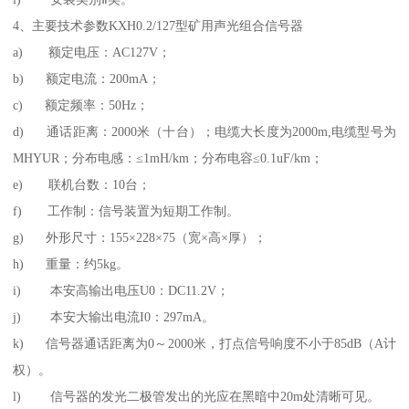
4、主要技术参数KXH0.2/127型矿用声光组合信号器
a) 额定电压：AC127V；
b) 额定电流：200mA；
c) 额定频率：50Hz；
d) 通话距离：2000米（十台）；电缆大长度为2000m,电缆型号为
MHYUR；分布电感：≤1mH/km；分布电容≤0.1uF/km；
e) 联机台数：10台；
f) 工作制：信号装置为短期工作制。
g) 外形尺寸：155×228×75（宽×高×厚）；
h) 重量：约5kg。
i) 本安高输出电压U0：DC11.2V；
j) 本安大输出电流I0：297mA。
k) 信号器通话距离为0～2000米，打点信号响度不小于85dB（A计
权）。
l) 信号器的发光二极管发出的光应在黑暗中20m处清晰可见。