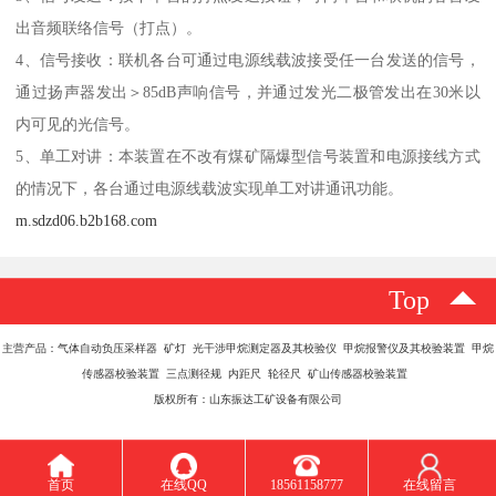
出音频联络信号（打点）。
4、信号接收：联机各台可通过电源线载波接受任一台发送的信号，
通过扬声器发出＞85dB声响信号，并通过发光二极管发出在30米以
内可见的光信号。
5、单工对讲：本装置在不改有煤矿隔爆型信号装置和电源接线方式
的情况下，各台通过电源线载波实现单工对讲通讯功能。
m.sdzd06.b2b168.com
Top
主营产品：气体自动负压采样器 矿灯 光干涉甲烷测定器及其校验仪 甲烷报警仪及其校验装置 甲烷
传感器校验装置 三点测径规 内距尺 轮径尺 矿山传感器校验装置
版权所有：山东振达工矿设备有限公司
首页
在线QQ
18561158777
在线留言