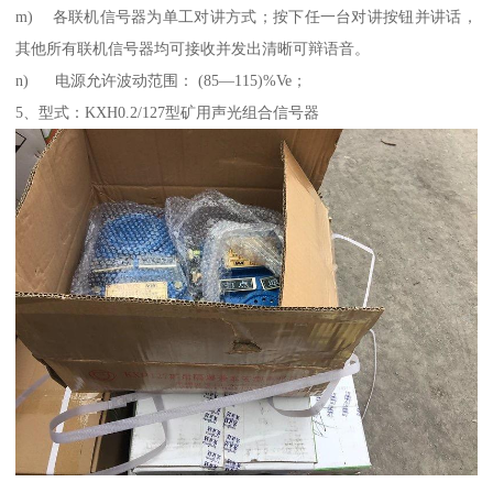
m) 各联机信号器为单工对讲方式；按下任一台对讲按钮并讲话，
其他所有联机信号器均可接收并发出清晰可辩语音。
n) 电源允许波动范围： (85—115)%Ve；
5、型式：KXH0.2/127型矿用声光组合信号器