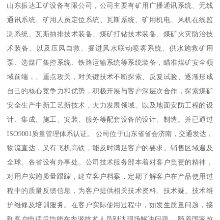
山东振达工矿设备有限公司，公司主要有矿用广播通讯系统、无线
通讯系统、矿用人员定位系统、瓦斯系统、矿用机电、风机在线监
测系统、瓦斯抽排技术装备、煤矿打钻技术装备、煤矿火灾防治技
术装备、以及压风自救、掘进风水联动喷雾系统、供水施救矿用
泵、选煤厂集控系统、铁路运输系统等系统装备，瞄准煤矿安全领
域前端，、重点攻关，对关键技术不断探索、反复试验、逐渐形成
自己的核心竞争力和优势，积极开展与客户深层次合作，探索煤矿
安全生产中新工艺新技术，大力发展领域。以及地面安防工程的设
计、集成、施工、安装、服务等配套设备的设计、制造。并已通过
ISO9001质量管理体系认证。 公司位于山东省省会济南，交通发达，
物流直达，又有飞机高铁，能及时满足客户的要求。销售区域遍及
全球。各省设有办事处。公司技术服务部本着对客户负责的精神，
对用户实施质量跟踪，建立客户档案，定期了解客户在产品使用过
程中的质量反馈信息，为客户提供相关技术资料、技术疑、技术维
护维修及培训服务。在客户实际使用过程中，如发生质量问题，接
到客户电话后均能在内派技术人员到达现场解决问题。 随着国家改