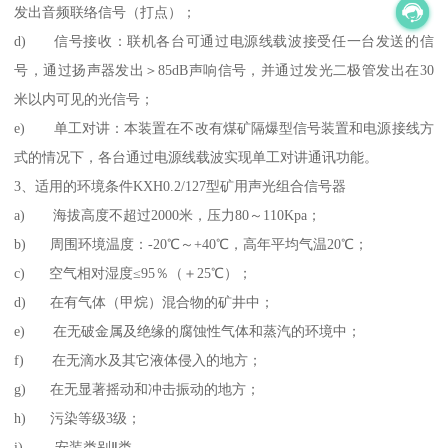
发出音频联络信号（打点）；
d) 信号接收：联机各台可通过电源线载波接受任一台发送的信
号，通过扬声器发出＞85dB声响信号，并通过发光二极管发出在30
米以内可见的光信号；
e) 单工对讲：本装置在不改有煤矿隔爆型信号装置和电源接线方
式的情况下，各台通过电源线载波实现单工对讲通讯功能。
3、适用的环境条件KXH0.2/127型矿用声光组合信号器
a) 海拔高度不超过2000米，压力80～110Kpa；
b) 周围环境温度：-20℃～+40℃，高年平均气温20℃；
c) 空气相对湿度≤95％（＋25℃）；
d) 在有气体（甲烷）混合物的矿井中；
e) 在无破金属及绝缘的腐蚀性气体和蒸汽的环境中；
f) 在无滴水及其它液体侵入的地方；
g) 在无显著摇动和冲击振动的地方；
h) 污染等级3级；
i) 安装类别Ⅱ类。