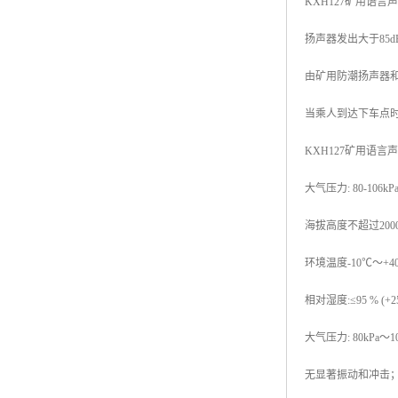
KXH127矿用语
扬声器发出大于85
由矿用防潮扬声器
当乘人到达下车点时
KXH127矿用语
大气压力: 80-106kP
海拔高度不超过2000
环境温度-10℃～+4
相对湿度:≤95 % (+
大气压力: 80kPa～1
无显著振动和冲击