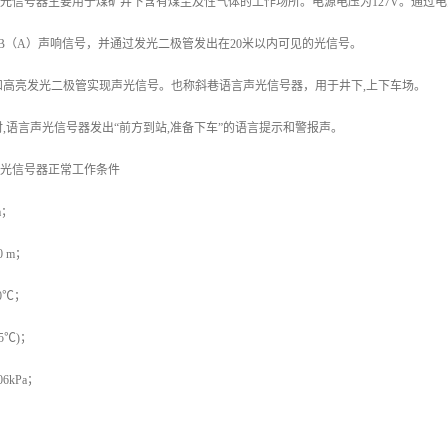
言声光信号器主要用于煤矿井下含有煤尘及性气体的工作场所。电源电压为127V。通过
dB（A）声响信号，并通过发光二极管发出在20米以内可见的光信号。
和高亮发光二极管实现声光信号。也称斜巷语言声光信号器，用于井下,上下车场。
,语言声光信号器发出“前方到站,准备下车”的语言提示和警报声。
言声光信号器正常工作条件
a；
 m；
0℃；
25℃)；
06kPa；
；