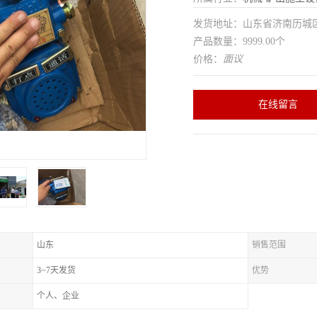
发货地址：山东省济南历
产品数量：9999.00个
价格：
面议
在线留言
山东
销售范围
3~7天发货
优势
个人、企业