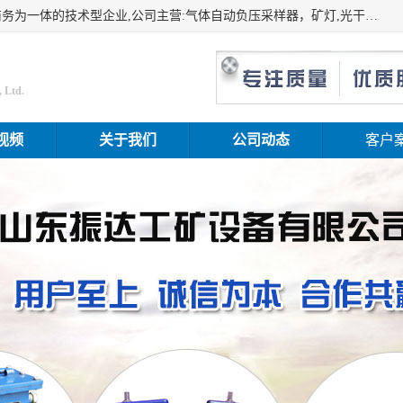
山东振达工矿设备有限公司是集科研开发、生产加工、电子商务为一体的技术型企业,公司主营:气体自动负压采样器，矿灯,光干涉甲烷测定器及其校验仪,甲烷报警仪及其校验装置,甲烷传感器校验装置,粉尘校验装置,煤尘爆炸校验装置,高压水表,三点测径规,圆型规,钢规磨耗仪,第四种检查器,内距尺,轮径尺,样板等铁路配件仪表,矿用设备等产品.
 Ltd.
视频
关于我们
公司动态
客户