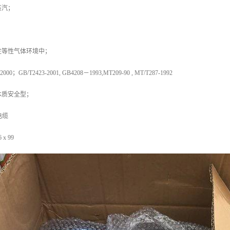
蒸汽；
；
尘等性气体环境中；
0；GB/T2423-2001, GB4208－1993,MT209-90 , MT/T287-1992
本质安全型；
电缆
x 99