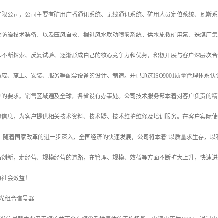
有限公司，公司主要有矿用广播通讯系统、无线通讯系统、矿用人员定位系统、瓦斯系
灾防治技术装备、以及压风自救、掘进风水联动喷雾系统、供水施救矿用泵、选煤厂集
术不断探索、反复试验、逐渐形成自己的核心竞争力和优势，积极开展与客户深层次合
成、施工、安装、服务等配套设备的设计、制造。并已通过ISO9001质量管理体系
户的要求。销售区域遍及全球。各省设有办事处。公司技术服务部本着对客户负责的精
馈信息，为客户提供相关技术资料、技术疑、技术维护维修及培训服务。在客户实际使
。 随着国家改革的进一步深入，全国经济的快速发展，公司将本着“以质量求生存，以
拓创新，走经营、规模经营的道路，在管理、规模、效益等方面不断扩大上升，快速进
的社会效益！
声光组合信号器