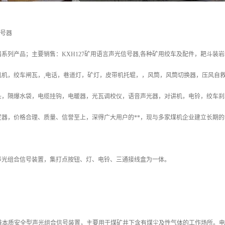
信号器
系列产品；主要销售：KXH127矿用语言声光信号器,各种矿用绞车及配件，耙斗
风机，绞车闸瓦，,电话，巷道灯，矿灯，皮带机托辊，，风筒，风筒切换器，压风自
头，隔爆水袋，电缆挂钩，电暖器，光瓦调校仪，语音声光器，对讲机，电铃，绞车刹
定器，价格合理、质量、信誉至上，深得广大用户的**，现与多家煤机企业建立长期的
声光组合信号装置，集打点按钮、灯、电铃、三通接线盒为一体。
爆兼本质安全型声光组合信号装置，主要用于煤矿井下含有煤尘及性气体的工作场所。电源