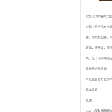
KXH127矿用声光
公司主导产品有电器
件，喷浆机配件，
定器，接线盒，喷
筒，光干涉甲烷测
声光组合信号器
声光组合信号器为
基本信息
概述
KXH-1型矿用隔