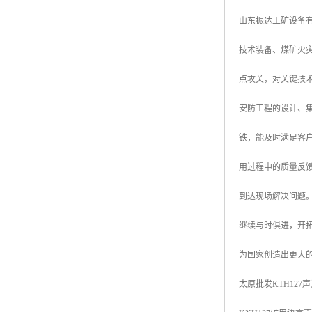
山东振达工矿设备
技术装备、煤矿火
点攻关，对关键技
安防工程的设计、集
铁，能及时满足客
用过程中的质量反
到达现场解决问题
继续与时俱进，开
为国家创造出更大
太原批发KTH127