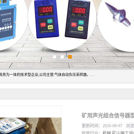
山东振达工矿设备有限公司是集科研开发、生产加工、电子商务为一体的技术型企业,公司主营:气体自动负压采样器，矿灯,光干涉甲烷测定器及其校验仪,甲烷报警仪及其校验装置,甲烷传感器校验装置,粉尘校验装置,煤尘爆炸校验装置,高压水表,三点测径规,圆型规,钢规磨耗仪,第四种检查器,内距尺,轮径尺,样板等铁路配件仪表,矿用设备等产品.
更新时间：2026-08-07 浏
所属行业：
机械
矿山施工设