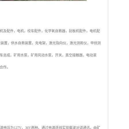
装岩机及配件，电机，绞车配件，化学氧自救器，刮板机配件，电机配
救装置，供水自救装置，充电架，激光指向仪，激光测距仪，甲烷测
车总成，矿用水泵，矿用风动水泵，开关，真空接触器，电动滚
合作。
电压为127V、36V两种。通过电源连线实现载波对讲通讯。由矿