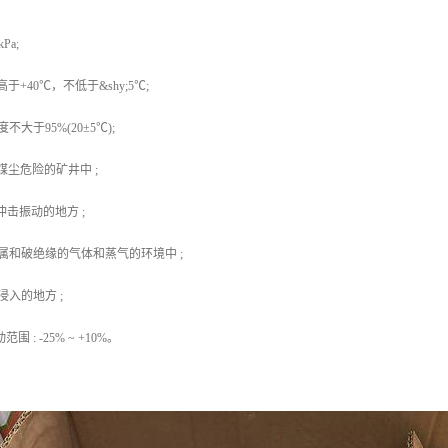
Pa;
+40℃，不低于&shy;5℃;
大于95%(20±5℃);
煤尘危险的矿井中 ;
冲击振动的地方 ;
属和破绝缘的气体和蒸气的环境中 ;
入的地方 ;
 : -25% ~ +10%。