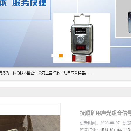
山东振达工矿设备有限公司是集科研开发、生产加工、电子商务为一体的技术型企业,公司主营:气体自动负压采样器，矿灯,光干涉甲烷测定器及其校验仪,甲烷报警仪及其校验装置,甲烷传感器校验装置,粉尘校验装置,煤尘爆炸校验装置,高压水表,三点测径规,圆型规,钢规磨耗仪,第四种检查器,内距尺,轮径尺,样板等铁路配件仪表,矿用设备等产品.
更新时间：2026-08-07 浏
所属行业：
机械
矿山施工设