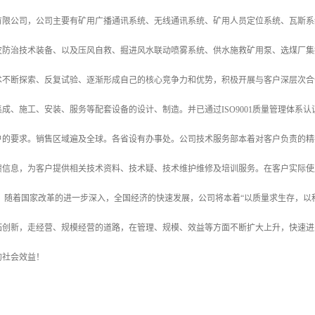
有限公司，公司主要有矿用广播通讯系统、无线通讯系统、矿用人员定位系统、瓦斯系
灾防治技术装备、以及压风自救、掘进风水联动喷雾系统、供水施救矿用泵、选煤厂集
术不断探索、反复试验、逐渐形成自己的核心竞争力和优势，积极开展与客户深层次合
成、施工、安装、服务等配套设备的设计、制造。并已通过ISO9001质量管理体系
户的要求。销售区域遍及全球。各省设有办事处。公司技术服务部本着对客户负责的精
馈信息，为客户提供相关技术资料、技术疑、技术维护维修及培训服务。在客户实际使
。 随着国家改革的进一步深入，全国经济的快速发展，公司将本着“以质量求生存，以
拓创新，走经营、规模经营的道路，在管理、规模、效益等方面不断扩大上升，快速进
的社会效益！