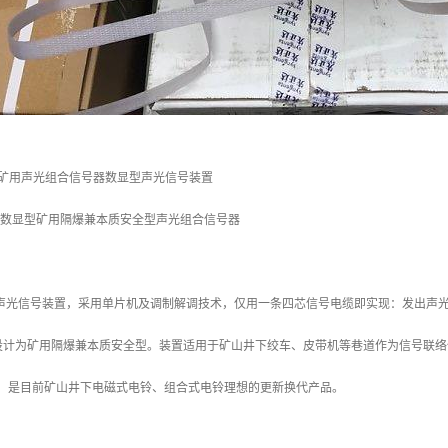
（36）矿用声光组合信号器数显型声光信号装置
7（36）数显型矿用隔爆兼本质安全型声光组合信号器
信声光信号装置，采用单片机及调制解调技术，仅用一条四芯信号电缆即实现：发出声
设计为矿用隔爆兼本质安全型。装置适用于矿山井下绞车、皮带机等巷道作为信号联络
白，是目前矿山井下电磁式电铃、组合式电铃理想的更新换代产品。