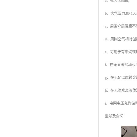
a、标志:ExdibI;
b、大气压力:80-106k
c、周围介质温度不高于
d、周围空气相对湿度不
e、可用于有甲烷或
f、在无显著摇动和
g、在无足以腐蚀金
h、在无滴水及液体浸
i、电网电压允许波动范围
型号及含义