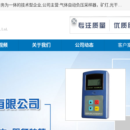
山东振达工矿设备有限公司是集科研开发、生产加工、电子商务为一体的技术型企业,公司主营:气体自动负压采样器，矿灯,光干涉甲烷测定器及其校验仪,甲烷报警仪及其校验装置,甲烷传感器校验装置,粉尘校验装置,煤尘爆炸校验装置,高压水表,三点测径规,圆型规,钢规磨耗仪,第四种检查器,内距尺,轮径尺,样板等铁路配件仪表,矿用设备等产品.
 Ltd.
视频
关于我们
公司动态
客户