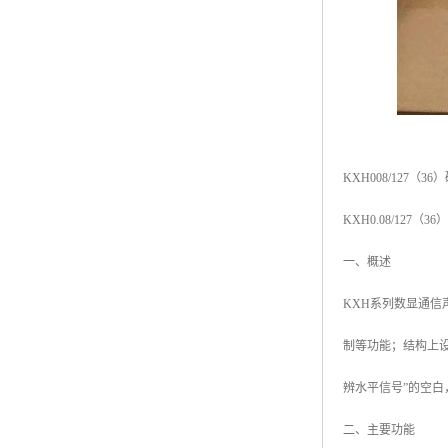
KXH008/127
KXH0.08/12
一、概述
KXH系列数显通
制等功能；结构上
辨水平信号”的空
二、主要功能