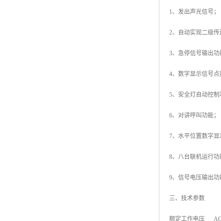
1、发出声光信号；
2、自动实现二级传
3、急停信号输出功
4、数字显示信号点
5、安全灯自动控制
6、对讲呼叫功能；
7、水平位置数字显
8、八台联机运行功
9、信号电压输出功
三、技术参数
额定工作电压 AC1