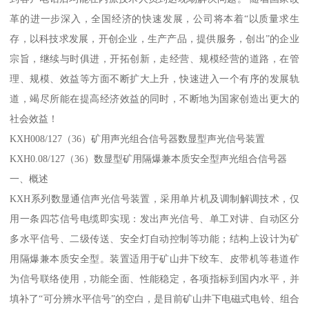
革的进一步深入，全国经济的快速发展，公司将本着“以质量求生
存，以科技求发展，开创企业，生产产品，提供服务，创出”的企业
宗旨，继续与时俱进，开拓创新，走经营、规模经营的道路，在管
理、规模、效益等方面不断扩大上升，快速进入一个有序的发展轨
道，竭尽所能在提高经济效益的同时，不断地为国家创造出更大的
社会效益！
KXH008/127（36）矿用声光组合信号器数显型声光信号装置
KXH0.08/127（36）数显型矿用隔爆兼本质安全型声光组合信号器
一、概述
KXH系列数显通信声光信号装置，采用单片机及调制解调技术，仅
用一条四芯信号电缆即实现：发出声光信号、单工对讲、自动区分
多水平信号、二级传送、安全灯自动控制等功能；结构上设计为矿
用隔爆兼本质安全型。装置适用于矿山井下绞车、皮带机等巷道作
为信号联络使用，功能全面、性能稳定，各项指标到国内水平，并
填补了“可分辨水平信号”的空白，是目前矿山井下电磁式电铃、组合