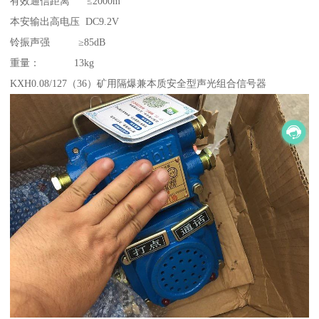
有效通信距离 ≤2000m
本安输出高电压 DC9.2V
铃振声强 ≥85dB
重量： 13kg
KXH0.08/127（36）矿用隔爆兼本质安全型声光组合信号器