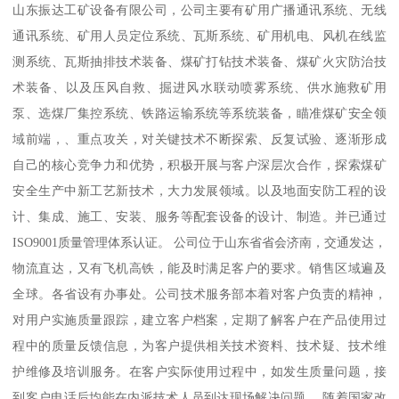
山东振达工矿设备有限公司，公司主要有矿用广播通讯系统、无线
通讯系统、矿用人员定位系统、瓦斯系统、矿用机电、风机在线监
测系统、瓦斯抽排技术装备、煤矿打钻技术装备、煤矿火灾防治技
术装备、以及压风自救、掘进风水联动喷雾系统、供水施救矿用
泵、选煤厂集控系统、铁路运输系统等系统装备，瞄准煤矿安全领
域前端，、重点攻关，对关键技术不断探索、反复试验、逐渐形成
自己的核心竞争力和优势，积极开展与客户深层次合作，探索煤矿
安全生产中新工艺新技术，大力发展领域。以及地面安防工程的设
计、集成、施工、安装、服务等配套设备的设计、制造。并已通过
ISO9001质量管理体系认证。 公司位于山东省省会济南，交通发达，
物流直达，又有飞机高铁，能及时满足客户的要求。销售区域遍及
全球。各省设有办事处。公司技术服务部本着对客户负责的精神，
对用户实施质量跟踪，建立客户档案，定期了解客户在产品使用过
程中的质量反馈信息，为客户提供相关技术资料、技术疑、技术维
护维修及培训服务。在客户实际使用过程中，如发生质量问题，接
到客户电话后均能在内派技术人员到达现场解决问题。 随着国家改