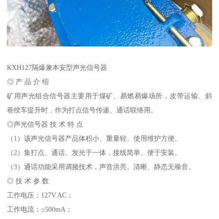
KXH127隔爆兼本安型声光信号器
◎ 产 品 介 绍
矿用声光组合信号器主要用于煤矿、易燃易爆场所，皮带运输、斜
巷绞车提升时，作为打点信号传递、通话联络用。
◎声光信号器 技 术 特 点
（1）该声光信号器产品体积小、重量轻、使用维护方便。
（2）集打点、通话、发光于一体，接线简单、便于安装。
（3）通话功能采用调频技术，声音洪亮、清晰、静态无噪音。
◎ 技 术 参 数
工作电压：127V.AC；
工作电流：≤500mA；