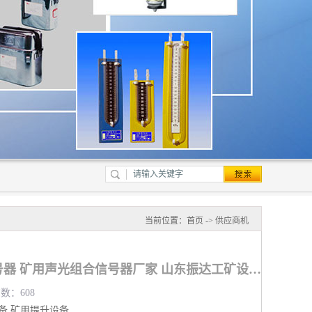
当前位置：
首页
->
供应商机
甘南矿用声光组合信号器 矿用声光组合信号器厂家 山东振达工矿设备有限公司
览数：608
备
矿用提升设备