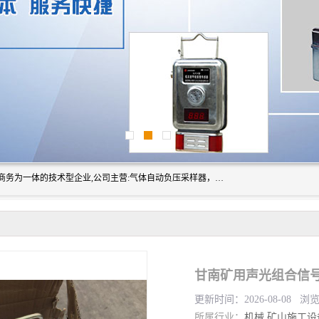
山东振达工矿设备有限公司是集科研开发、生产加工、电子商务为一体的技术型企业,公司主营:气体自动负压采样器，矿灯,光干涉甲烷测定器及其校验仪,甲烷报警仪及其校验装置,甲烷传感器校验装置,粉尘校验装置,煤尘爆炸校验装置,高压水表,三点测径规,圆型规,钢规磨耗仪,第四种检查器,内距尺,轮径尺,样板等铁路配件仪表,矿用设备等产品.
更新时间：2026-08-08 浏
所属行业：
机械
矿山施工设