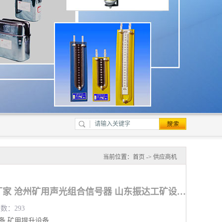
当前位置：
首页
->
供应商机
矿用声光组合信号器厂家 沧州矿用声光组合信号器 山东振达工矿设备有限公司
览数：293
备
矿用提升设备