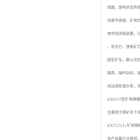
感器，馈电状态传
浓度传感器，矿用
电甲烷闭锁装置，
，荧光灯，锂电矿
固定矿车，翻斗式
锚具，锚杆钻机，锚
风动涡轮潜水泵，涡
KXH127型矿用
主要用于煤矿井下
KXT127(A) 
该产品集打点按钮