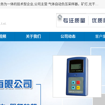
山东振达工矿设备有限公司是集科研开发、生产加工、电子商务为一体的技术型企业,公司主营:气体自动负压采样器，矿灯,光干涉甲烷测定器及其校验仪,甲烷报警仪及其校验装置,甲烷传感器校验装置,粉尘校验装置,煤尘爆炸校验装置,高压水表,三点测径规,圆型规,钢规磨耗仪,第四种检查器,内距尺,轮径尺,样板等铁路配件仪表,矿用设备等产品.
 Ltd.
视频
关于我们
公司动态
客户