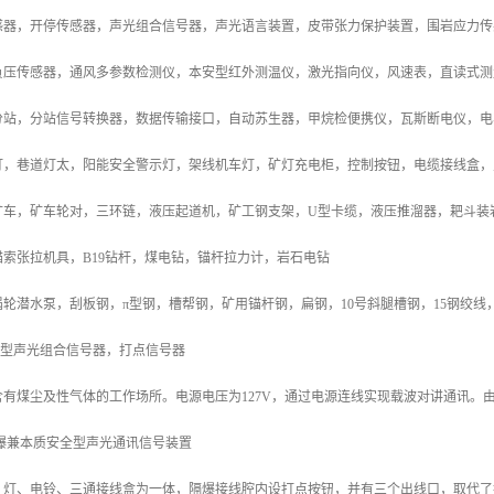
感器，开停传感器，声光组合信号器，声光语言装置，皮带张力保护装置，围岩应力传
负压传感器，通风多参数检测仪，本安型红外测温仪，激光指向仪，风速表，直读式测
分站，分站信号转换器，数据传输接口，自动苏生器，甲烷检便携仪，瓦斯断电仪，电
灯，巷道灯太，阳能安全警示灯，架线机车灯，矿灯充电柜，控制按钮，电缆接线盒，
矿车，矿车轮对，三环链，液压起道机，矿工钢支架，U型卡缆，液压推溜器，耙斗装
索张拉机具，B19钻杆，煤电钻，锚杆拉力计，岩石电钻
轮潜水泵，刮板钢，π型钢，槽帮钢，矿用锚杆钢，扁钢，10号斜腿槽钢，15钢绞线
隔爆型声光组合信号器，打点信号器
含有煤尘及性气体的工作场所。电源电压为127V，通过电源连线实现载波对讲通讯。
矿用隔爆兼本质安全型声光通讯信号装置
、灯、电铃、三通接线盒为一体，隔爆接线腔内设打点按钮，并有三个出线口，取代了