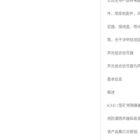
公司主导产品有电器
件，喷浆机配件，
定器，接线盒，喷
筒，光干涉甲烷测
声光组合信号器
声光组合信号器为
基本信息
概述
KXH-1型矿用隔
用防潮扬声器和高
该产品集打点按钮