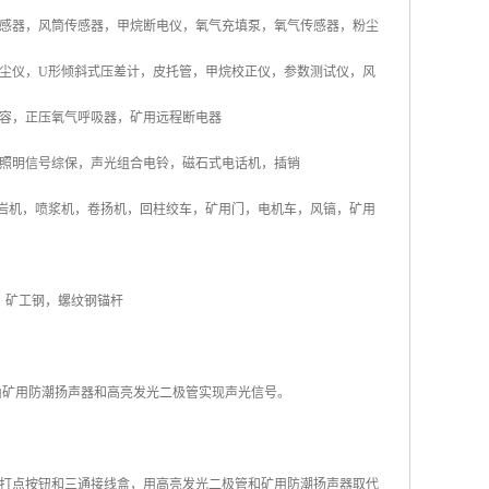
感器，风筒传感器，甲烷断电仪，氧气充填泵，氧气传感器，粉尘
尘仪，U形倾斜式压差计，皮托管，甲烷校正仪，参数测试仪，风
容，正压氧气呼吸器，矿用远程断电器
照明信号综保，声光组合电铃，磁石式电话机，插销
岩机，喷浆机，卷扬机，回柱绞车，矿用门，电机车，风镐，矿用
，矿工钢，螺纹钢锚杆
由矿用防潮扬声器和高亮发光二极管实现声光信号。
打点按钮和三通接线盒，用高亮发光二极管和矿用防潮扬声器取代