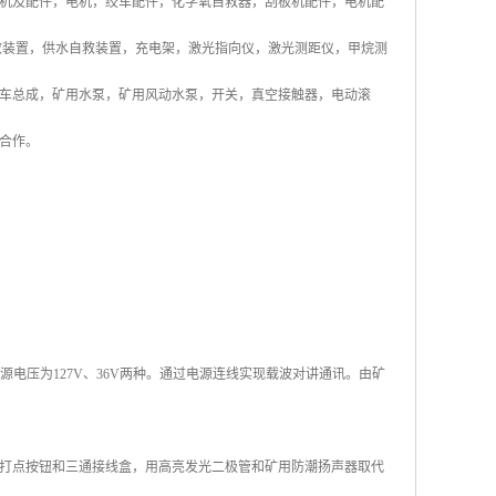
装岩机及配件，电机，绞车配件，化学氧自救器，刮板机配件，电机配
救装置，供水自救装置，充电架，激光指向仪，激光测距仪，甲烷测
车总成，矿用水泵，矿用风动水泵，开关，真空接触器，电动滚
合作。
电压为127V、36V两种。通过电源连线实现载波对讲通讯。由矿
打点按钮和三通接线盒，用高亮发光二极管和矿用防潮扬声器取代