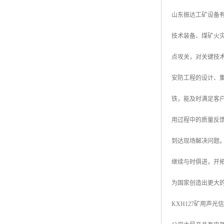
山东振达工矿设备
技术装备、煤矿火
点攻关，对关键技
安防工程的设计、集
铁，能及时满足客
用过程中的质量反
到达现场解决问题
继续与时俱进，开
为国家创造出更大
KXH127矿用声光