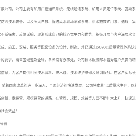
有限公司，公司主要有矿用广播通讯系统、无线通讯系统、矿用人员定位系统、瓦斯系
灾防治技术装备、以及压风自救、掘进风水联动喷雾系统、供水施救矿用泵、选煤厂集
术不断探索、反复试验、逐渐形成自己的核心竞争力和优势，积极开展与客户深层次合
成、施工、安装、服务等配套设备的设计、制造。并已通过ISO9001质量管理体系
户的要求。销售区域遍及全球。各省设有办事处。公司技术服务部本着对客户负责的精
馈信息，为客户提供相关技术资料、技术疑、技术维护维修及培训服务。在客户实际使
。 随着国家改革的进一步深入，全国经济的快速发展，公司将本着“以质量求生存，以
拓创新，走经营、规模经营的道路，在管理、规模、效益等方面不断扩大上升，快速进
的社会效益！
信号器