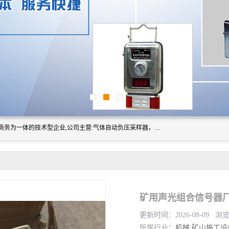
山东振达工矿设备有限公司是集科研开发、生产加工、电子商务为一体的技术型企业,公司主营:气体自动负压采样器，矿灯,光干涉甲烷测定器及其校验仪,甲烷报警仪及其校验装置,甲烷传感器校验装置,粉尘校验装置,煤尘爆炸校验装置,高压水表,三点测径规,圆型规,钢规磨耗仪,第四种检查器,内距尺,轮径尺,样板等铁路配件仪表,矿用设备等产品.
更新时间：2026-08-09 浏
所属行业：
机械
矿山施工设