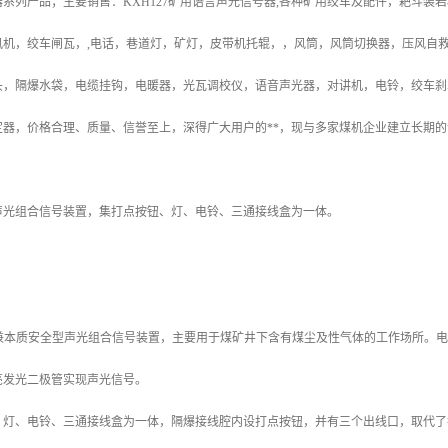
系列产品；主要销售：KXH127矿用语言声光信号器,各种矿用绞车及配件，耙斗
风机，绞车闸瓦，,电话，巷道灯，矿灯，皮带机托辊，，风筒，风筒切换器，压风自
头，隔爆水袋，电缆挂钩，电暖器，光瓦调校仪，语音声光器，对讲机，电铃，绞车刹
定器，价格合理、质量、信誉至上，深得广大用户的**，现与多家煤机企业建立长期的
声光组合信号装置，集打点按钮、灯、电铃、三通接线盒为一体。
爆兼本质安全型声光组合信号装置，主要用于煤矿井下含有煤尘及性气体的工作场所。电源
亮发光二极管实现声光信号。
、灯、电铃、三通接线盒为一体，隔爆接线腔内设打点按钮，并有三个出线口，取代了