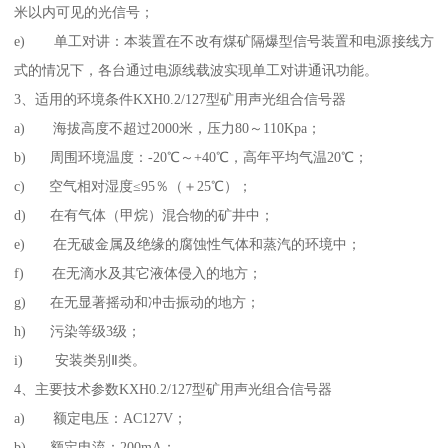
米以内可见的光信号；
e) 单工对讲：本装置在不改有煤矿隔爆型信号装置和电源接线方
式的情况下，各台通过电源线载波实现单工对讲通讯功能。
3、适用的环境条件KXH0.2/127型矿用声光组合信号器
a) 海拔高度不超过2000米，压力80～110Kpa；
b) 周围环境温度：-20℃～+40℃，高年平均气温20℃；
c) 空气相对湿度≤95％（＋25℃）；
d) 在有气体（甲烷）混合物的矿井中；
e) 在无破金属及绝缘的腐蚀性气体和蒸汽的环境中；
f) 在无滴水及其它液体侵入的地方；
g) 在无显著摇动和冲击振动的地方；
h) 污染等级3级；
i) 安装类别Ⅱ类。
4、主要技术参数KXH0.2/127型矿用声光组合信号器
a) 额定电压：AC127V；
b) 额定电流：200mA；