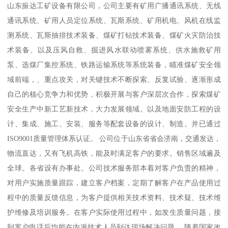
山东振达工矿设备有限公司，公司主要有矿用广播通讯系统、无线
通讯系统、矿用人员定位系统、瓦斯系统、矿用机电、风机在线监
测系统、瓦斯抽排技术装备、煤矿打钻技术装备、煤矿火灾防治技
术装备、以及压风自救、掘进风水联动喷雾系统、供水施救矿用
泵、选煤厂集控系统、铁路运输系统等系统装备，瞄准煤矿安全领
域前端，、重点攻关，对关键技术不断探索、反复试验、逐渐形成
自己的核心竞争力和优势，积极开展与客户深层次合作，探索煤矿
安全生产中新工艺新技术，大力发展领域。以及地面安防工程的设
计、集成、施工、安装、服务等配套设备的设计、制造。并已通过
ISO9001质量管理体系认证。 公司位于山东省省会济南，交通发达，
物流直达，又有飞机高铁，能及时满足客户的要求。销售区域遍及
全球。各省设有办事处。公司技术服务部本着对客户负责的精神，
对用户实施质量跟踪，建立客户档案，定期了解客户在产品使用过
程中的质量反馈信息，为客户提供相关技术资料、技术疑、技术维
护维修及培训服务。在客户实际使用过程中，如发生质量问题，接
到客户电话后均能在内派技术人员到达现场解决问题。 随着国家改