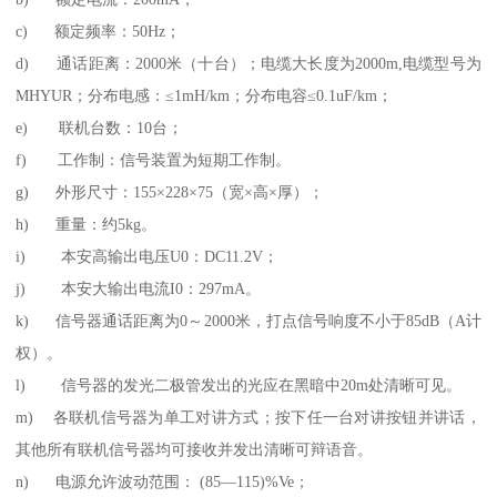
c) 额定频率：50Hz；
d) 通话距离：2000米（十台）；电缆大长度为2000m,电缆型号为
MHYUR；分布电感：≤1mH/km；分布电容≤0.1uF/km；
e) 联机台数：10台；
f) 工作制：信号装置为短期工作制。
g) 外形尺寸：155×228×75（宽×高×厚）；
h) 重量：约5kg。
i) 本安高输出电压U0：DC11.2V；
j) 本安大输出电流I0：297mA。
k) 信号器通话距离为0～2000米，打点信号响度不小于85dB（A计
权）。
l) 信号器的发光二极管发出的光应在黑暗中20m处清晰可见。
m) 各联机信号器为单工对讲方式；按下任一台对讲按钮并讲话，
其他所有联机信号器均可接收并发出清晰可辩语音。
n) 电源允许波动范围： (85—115)%Ve；