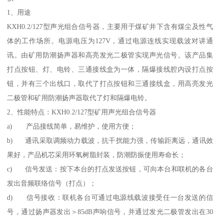
1、用途
KXH0.2/127型声光组合信号器，主要用于煤矿井下含有煤尘及性气
体的工作场所。电源电压为127V，通过电源连线实现载波对讲通
讯。由矿用防潮扬声器和高亮发光二极管实现声光信号。该产品集
打点按钮、灯、电铃、三通接线盒为一体，隔爆接线腔内设打点按
钮，并有三个出线口，取代了打点按钮和三通接线盒，用高亮发光
二极管和矿用防潮扬声器取代了灯和隔爆电铃。
2、性能特点：KXH0.2/127型矿用声光组合信号器
a) 产品接线简单，易维护，使用方便；
b) 通讯采取调频动力载波，抗干扰能力强，传输距离远，通讯效
果好，产品机芯采用环氧树脂封装，防潮防振使用寿命长；
c) 信号发送：按下本台的打点发送按钮，可向本台和联机的各台
发出音频联络信号（打点）；
d) 信号接收：联机各台可通过电源线载波接受任一台发送的信
号，通过扬声器发出＞85dB声响信号，并通过发光二极管发出在30