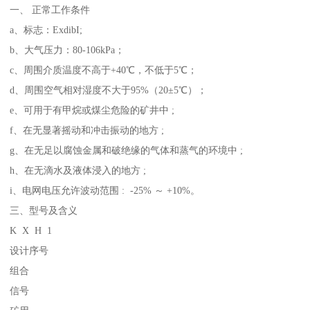
一、 正常工作条件
a、标志：ExdibI;
b、大气压力：80-106kPa；
c、周围介质温度不高于+40℃，不低于5℃；
d、周围空气相对湿度不大于95%（20±5℃）；
e、可用于有甲烷或煤尘危险的矿井中 ;
f、在无显著摇动和冲击振动的地方 ;
g、在无足以腐蚀金属和破绝缘的气体和蒸气的环境中 ;
h、在无滴水及液体浸入的地方 ;
i、电网电压允许波动范围 : -25% ～ +10%。
三、型号及含义
K X H 1
设计序号
组合
信号