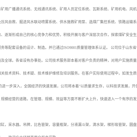
有矿用广播通讯系统、无线通讯系统、矿用人员定位系统、瓦斯系统、矿用机电、风机
及压风自救、掘进风水联动喷雾系统、供水施救矿用泵、选煤厂集控系统、铁路运输系
验、逐渐形成自己的核心竞争力和优势，积极开展与客户深层次合作，探索煤矿安全生
务等配套设备的设计、制造。并已通过ISO9001质量管理体系认证。 公司位于山
遍及全球。各省设有办事处。公司技术服务部本着对客户负责的精神，对用户实施质量
相关技术资料、技术疑、技术维护维修及培训服务。在客户实际使用过程中，如发生质
革的进一步深入，全国经济的快速发展，公司将本着“以质量求生存，以科技求发展，开
、规模经营的道路，在管理、规模、效益等方面不断扩大上升，快速进入一个有序的发
酸缸，采水器。吊牌，比色管架，容量瓶架，分液漏斗架，滴水架，梯形吸管架，圆盘