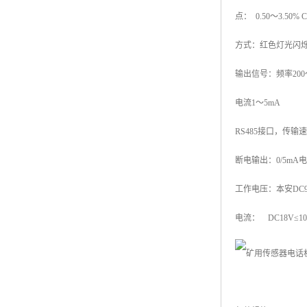
点： 0.50～3.50
方式：红色灯光闪
输出信号：频率200～
电流1～5mA
RS485接口，传输速率
断电输出：0/5mA
工作电压：本安DC9
电流： DC18V≤10