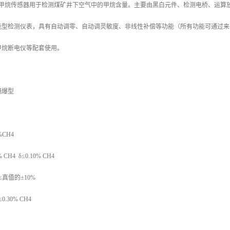
浓度甲烷传感器用于检测煤矿井下空气中的甲烷含量。主要由黑白元件、检测电桥、运算
能型检测仪表，具有自动调零、自动调灵敏度、非线性补偿等功能（所有功能可通过来
甲烷断电仪等配套使用。
隔爆型
%CH4
CH4 δ≤0.10% CH4
 δ≤真值的±10%
≤0.30% CH4