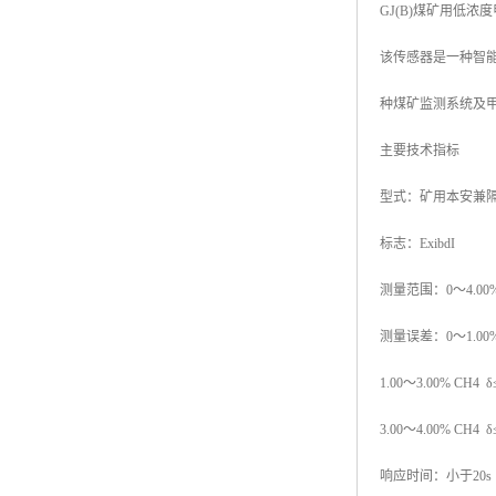
GJ(B)煤矿用低
该传感器是一种智
种煤矿监测系统及
主要技术指标
型式：矿用本安兼
标志：ExibdI
测量范围：0～4.00
测量误差：0～1.00% 
1.00～3.00% CH4
3.00～4.00% CH4 δ
响应时间：小于20s