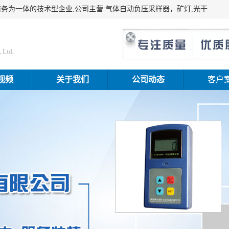
山东振达工矿设备有限公司是集科研开发、生产加工、电子商务为一体的技术型企业,公司主营:气体自动负压采样器，矿灯,光干涉甲烷测定器及其校验仪,甲烷报警仪及其校验装置,甲烷传感器校验装置,粉尘校验装置,煤尘爆炸校验装置,高压水表,三点测径规,圆型规,钢规磨耗仪,第四种检查器,内距尺,轮径尺,样板等铁路配件仪表,矿用设备等产品.
 Ltd.
视频
关于我们
公司动态
客户