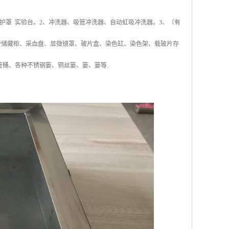
护罩 实验台。2、冲洗器、吸管冲洗器、自动虹吸冲洗器。3、（有
管储藏柜、采血盘、显微镜罩、玻片盒、染色缸、染色架、载玻片存
管桶、各种不锈钢篓、铜丝篓、篓、篓等.