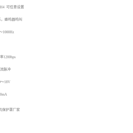
% CH4 可任意设置
烁，蜂鸣器鸣叫
1000Hz
1200bps
电流脉冲
～18V
0mA