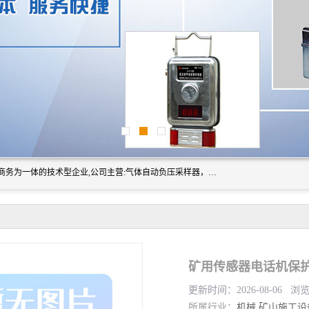
山东振达工矿设备有限公司是集科研开发、生产加工、电子商务为一体的技术型企业,公司主营:气体自动负压采样器，矿灯,光干涉甲烷测定器及其校验仪,甲烷报警仪及其校验装置,甲烷传感器校验装置,粉尘校验装置,煤尘爆炸校验装置,高压水表,三点测径规,圆型规,钢规磨耗仪,第四种检查器,内距尺,轮径尺,样板等铁路配件仪表,矿用设备等产品.
更新时间：2026-08-06 浏
所属行业：
机械
矿山施工设