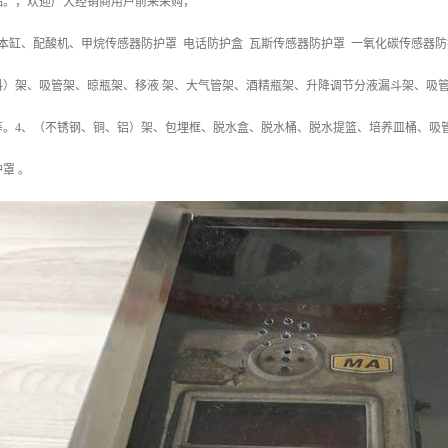
品。，欢迎广大经销商用户前来采购，
本缸、配酸机、甲烷传感器防护罩 电话防护盒 瓦斯传感器防护罩 一氧化碳传感器防
料）架、吸管架、晾瓶架、移液 架、大气管架、酒精瓶架、升降调节分液漏斗架、吸
等。4、（不锈钢、铜、铝）架、包埋框、脱水盒、脱水桶、脱水提篮、培养皿桶、吸
罩 。