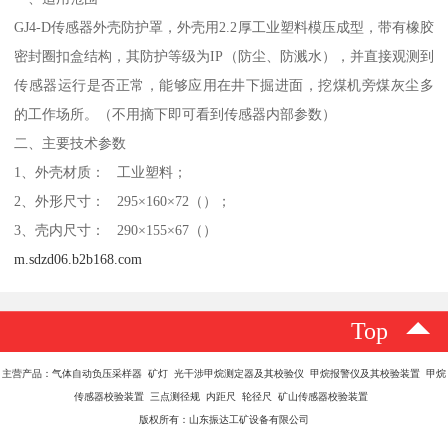
GJ4-D传感器外壳防护罩，外壳用2.2厚工业塑料模压成型，带有橡胶
密封圈扣盒结构，其防护等级为IP（防尘、防溅水），并直接观测到
传感器运行是否正常，能够应用在井下掘进面，挖煤机旁煤灰尘多
的工作场所。（不用摘下即可看到传感器内部参数）
二、主要技术参数
1、外壳材质： 工业塑料；
2、外形尺寸： 295×160×72（）；
3、壳内尺寸： 290×155×67（）
m.sdzd06.b2b168.com
Top
主营产品：气体自动负压采样器 矿灯 光干涉甲烷测定器及其校验仪 甲烷报警仪及其校验装置 甲烷
传感器校验装置 三点测径规 内距尺 轮径尺 矿山传感器校验装置
版权所有：山东振达工矿设备有限公司