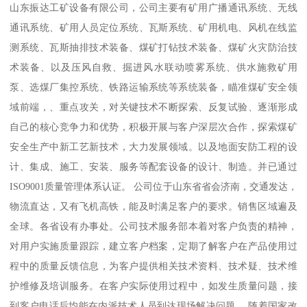
山东振达工矿设备有限公司，公司主要有矿用广播通讯系统、无线
通讯系统、矿用人员定位系统、瓦斯系统、矿用机电、风机在线监
测系统、瓦斯抽排技术装备、煤矿打钻技术装备、煤矿火灾防治技
术装备、以及压风自救、掘进风水联动喷雾系统、供水施救矿用
泵、选煤厂集控系统、铁路运输系统等系统装备，瞄准煤矿安全领
域前端，、重点攻关，对关键技术不断探索、反复试验、逐渐形成
自己的核心竞争力和优势，积极开展与客户深层次合作，探索煤矿
安全生产中新工艺新技术，大力发展领域。以及地面安防工程的设
计、集成、施工、安装、服务等配套设备的设计、制造。并已通过
ISO9001质量管理体系认证。 公司位于山东省省会济南，交通发达，
物流直达，又有飞机高铁，能及时满足客户的要求。销售区域遍及
全球。各省设有办事处。公司技术服务部本着对客户负责的精神，
对用户实施质量跟踪，建立客户档案，定期了解客户在产品使用过
程中的质量反馈信息，为客户提供相关技术资料、技术疑、技术维
护维修及培训服务。在客户实际使用过程中，如发生质量问题，接
到客户电话后均能在内派技术人员到达现场解决问题。 随着国家改