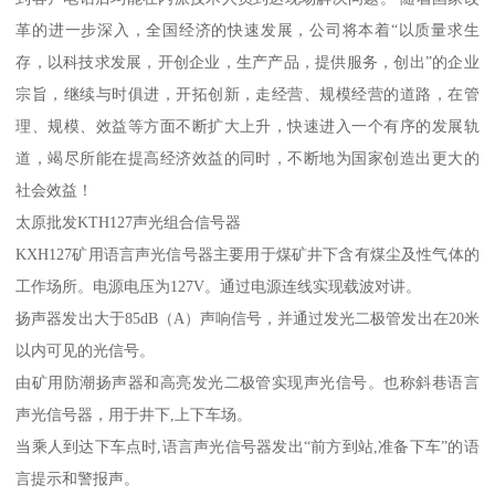
革的进一步深入，全国经济的快速发展，公司将本着“以质量求生
存，以科技求发展，开创企业，生产产品，提供服务，创出”的企业
宗旨，继续与时俱进，开拓创新，走经营、规模经营的道路，在管
理、规模、效益等方面不断扩大上升，快速进入一个有序的发展轨
道，竭尽所能在提高经济效益的同时，不断地为国家创造出更大的
社会效益！
太原批发KTH127声光组合信号器
KXH127矿用语言声光信号器主要用于煤矿井下含有煤尘及性气体的
工作场所。电源电压为127V。通过电源连线实现载波对讲。
扬声器发出大于85dB（A）声响信号，并通过发光二极管发出在20米
以内可见的光信号。
由矿用防潮扬声器和高亮发光二极管实现声光信号。也称斜巷语言
声光信号器，用于井下,上下车场。
当乘人到达下车点时,语言声光信号器发出“前方到站,准备下车”的语
言提示和警报声。