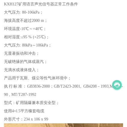
KXH127矿用语言声光信号器正常工作条件
大气压力: 80-106kPa；
海拔高度不超过2000 m；
环境温度-10℃～+40℃；
相对湿度:≤95 % (+25℃)；
大气压力: 80kPa～106kPa；
无显著振动和冲击；
无破绝缘的气体或蒸汽；
无滴水或液体侵入；
产品用于瓦斯、煤尘等性气体环境中；
执行标准：GB3836-2000；GB/T2423-2001, GB4208－1993,MT209-
90 , MT/T287-1992
型式：矿用隔爆兼本质安全型；
使用4×l.5平方橡套电缆
外形尺寸：234 x 106 x 99