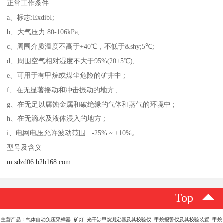
正常工作条件
a、标志:ExdibI;
b、大气压力:80-106kPa;
c、周围介质温度不高于+40℃，不低于&shy;5℃;
d、周围空气相对湿度不大于95%(20±5℃);
e、可用于有甲烷或煤尘危险的矿井中 ;
f、在无显著摇动和冲击振动的地方 ;
g、在无足以腐蚀金属和破绝缘的气体和蒸气的环境中 ;
h、在无滴水及液体浸入的地方 ;
i、电网电压允许波动范围 : -25% ~ +10%。
型号及含义
m.sdzd06.b2b168.com
Top
主营产品：气体自动负压采样器 矿灯 光干涉甲烷测定器及其校验仪 甲烷报警仪及其校验装置 甲烷