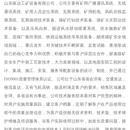
山东振达工矿设备有限公司，公司主要有矿用广播通讯系统、无线
通讯系统、矿用人员定位系统、瓦斯系统、矿用机电、风机在线监
测系统、瓦斯抽排技术装备、煤矿打钻技术装备、煤矿火灾防治技
术装备、以及压风自救、掘进风水联动喷雾系统、供水施救矿用
泵、选煤厂集控系统、铁路运输系统等系统装备，瞄准煤矿安全领
域前端，、重点攻关，对关键技术不断探索、反复试验、逐渐形成
自己的核心竞争力和优势，积极开展与客户深层次合作，探索煤矿
安全生产中新工艺新技术，大力发展领域。以及地面安防工程的设
计、集成、施工、安装、服务等配套设备的设计、制造。并已通过
ISO9001质量管理体系认证。 公司位于山东省省会济南，交通发达，
物流直达，又有飞机高铁，能及时满足客户的要求。销售区域遍及
全球。各省设有办事处。公司技术服务部本着对客户负责的精神，
对用户实施质量跟踪，建立客户档案，定期了解客户在产品使用过
程中的质量反馈信息，为客户提供相关技术资料、技术疑、技术维
护维修及培训服务。在客户实际使用过程中，如发生质量问题，接
到客户电话后均能在内派技术人员到达现场解决问题。 随着国家改