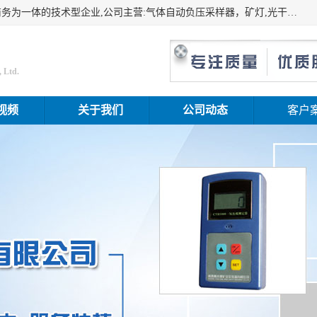
山东振达工矿设备有限公司是集科研开发、生产加工、电子商务为一体的技术型企业,公司主营:气体自动负压采样器，矿灯,光干涉甲烷测定器及其校验仪,甲烷报警仪及其校验装置,甲烷传感器校验装置,粉尘校验装置,煤尘爆炸校验装置,高压水表,三点测径规,圆型规,钢规磨耗仪,第四种检查器,内距尺,轮径尺,样板等铁路配件仪表,矿用设备等产品.
 Ltd.
视频
关于我们
公司动态
客户