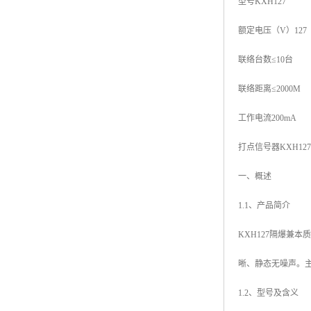
型号KXH127
额定电压（V）127
联络台数≤10台
联络距离≤2000M
工作电流200mA
打点信号器KXH1
一、概述
1.1、产品简介
KXH127隔爆兼
晰、静态无噪声。
1.2、型号及含义