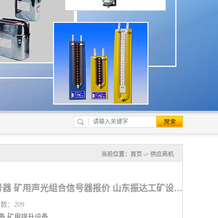
当前位置：
首页
->
供应商机
邯郸矿用声光组合信号器 矿用声光组合信号器报价 山东振达工矿设备有限公司
览数：209
备
矿用提升设备