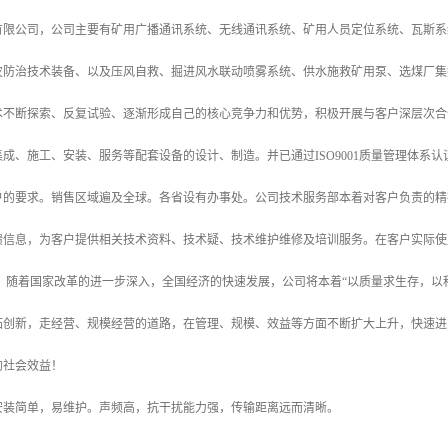
有限公司，公司主要有矿用广播通讯系统、无线通讯系统、矿用人员定位系统、瓦斯系
灾防治技术装备、以及压风自救、掘进风水联动喷雾系统、供水施救矿用泵、选煤厂集
术不断探索、反复试验、逐渐形成自己的核心竞争力和优势，积极开展与客户深层次合
成、施工、安装、服务等配套设备的设计、制造。并已通过ISO9001质量管理体系
户的要求。销售区域遍及全球。各省设有办事处。公司技术服务部本着对客户负责的精
馈信息，为客户提供相关技术资料、技术疑、技术维护维修及培训服务。在客户实际使
。 随着国家改革的进一步深入，全国经济的快速发展，公司将本着“以质量求生存，以
拓创新，走经营、规模经营的道路，在管理、规模、效益等方面不断扩大上升，快速进
的社会效益！
安装简单，易维护。声频高，抗干扰能力强，传输距离远而清晰。