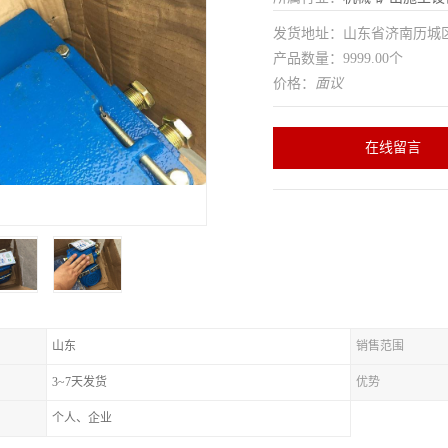
发货地址：山东省济南历
产品数量：9999.00个
价格：
面议
在线留言
山东
销售范围
3~7天发货
优势
个人、企业