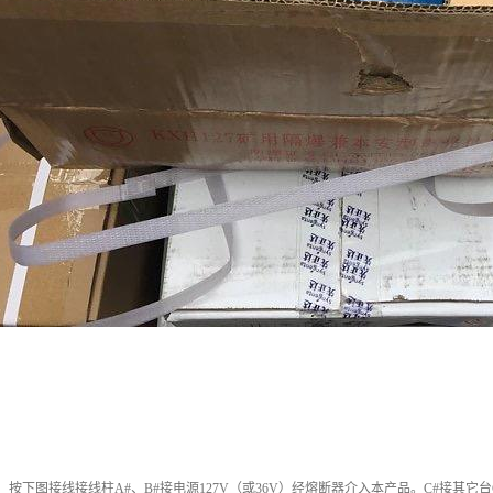
，按下图接线接线柱A#、B#接电源127V（或36V）经熔断器介入本产品。C#接其它台