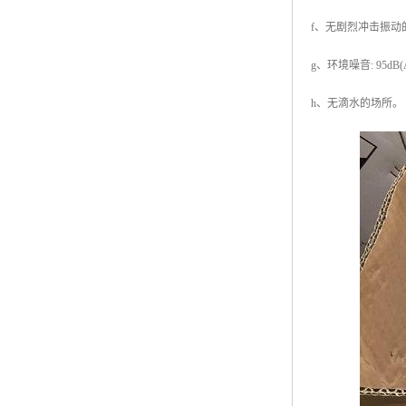
f、无剧烈冲击振动
g、环境噪音: 95dB(
h、无滴水的场所。