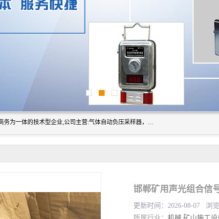
山东振达工矿设备有限公司是集科研开发、生产加工、电子商务为一体的技术型企业,公司主营:气体自动负压采样器，矿灯,光干涉甲烷测定器及其校验仪,甲烷报警仪及其校验装置,甲烷传感器校验装置,粉尘校验装置,煤尘爆炸校验装置,高压水表,三点测径规,圆型规,钢规磨耗仪,第四种检查器,内距尺,轮径尺,样板等铁路配件仪表,矿用设备等产品.
更新时间：2026-08-07 浏
所属行业：
机械
矿山施工设