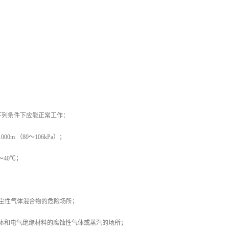
下列条件下应能正常工作：
0m （80～106kPa）；
～40℃；
煤尘性气体混合物的危险场所；
壳体和电气绝缘材料的腐蚀性气体或蒸汽的场所；