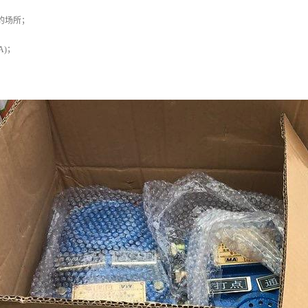
的场所；
A)；