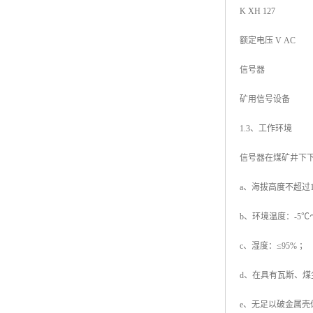
K XH 127
额定电压 V AC
信号器
矿用信号设备
1.3、工作环境
信号器在煤矿井下
a、海拔高度不超过100
b、环境温度：-5℃
c、湿度：≤95% ；
d、在具有瓦斯、
e、无足以破金属