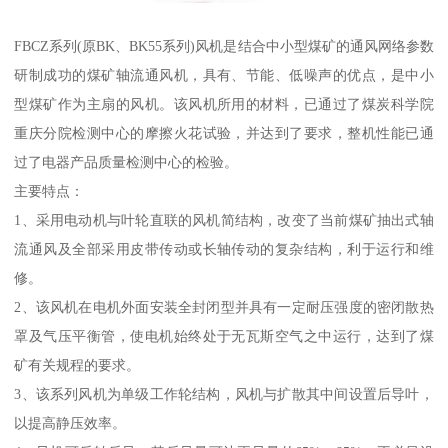
FBCZ系列(原BK、BK55系列)风机是结合中小型煤矿的通风网络参数
研制成功的煤矿轴流通风机，具有、节能、低噪声的优点，是中小
型煤矿作为主扇的风机。该风机所用的材料，已通过了煤炭科学院
重庆分院检测中心的摩擦火花试验，并达到了要求，整机性能已通
过了电器产品质量检测中心的检验。
主要特点：
1、采用电动机与叶轮直联的风机简结构，改变了当前煤矿抽出式轴
流通风及全部采用皮带传动或长轴传动的复杂结构，利于运行和维
修。
2、该风机在电机外面安装全封闭型并具有一定耐压强度的密闭散热
罩及气压平衡管，使电机始终处于无瓦斯空气之中运行，达到了煤
矿有关规程的要求。
3、该系列风机为单级工作轮结构，风机与扩散其中间设置后导叶，
以提高静压效率。