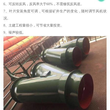
6、可反转反风，反风率大于60%，不需修筑反风道。
7、叶片安装角度可调，可根据矿井生产的变化，随时调节风机状
况。
8、土建工程量很小，可节省大量投资。
9、噪声较低。