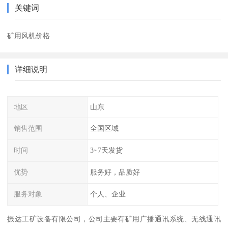
关键词
矿用风机价格
详细说明
地区
山东
销售范围
全国区域
时间
3~7天发货
优势
服务好，品质好
服务对象
个人、企业
振达工矿设备有限公司，公司主要有矿用广播通讯系统、无线通讯