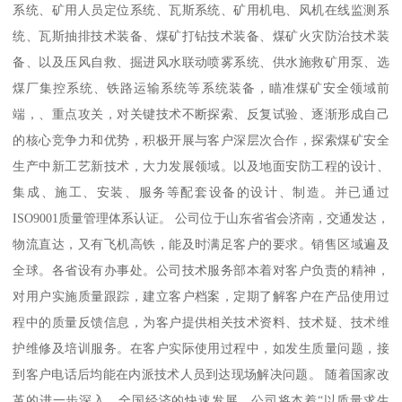
系统、矿用人员定位系统、瓦斯系统、矿用机电、风机在线监测系
统、瓦斯抽排技术装备、煤矿打钻技术装备、煤矿火灾防治技术装
备、以及压风自救、掘进风水联动喷雾系统、供水施救矿用泵、选
煤厂集控系统、铁路运输系统等系统装备，瞄准煤矿安全领域前
端，、重点攻关，对关键技术不断探索、反复试验、逐渐形成自己
的核心竞争力和优势，积极开展与客户深层次合作，探索煤矿安全
生产中新工艺新技术，大力发展领域。以及地面安防工程的设计、
集成、施工、安装、服务等配套设备的设计、制造。并已通过
ISO9001质量管理体系认证。 公司位于山东省省会济南，交通发达，
物流直达，又有飞机高铁，能及时满足客户的要求。销售区域遍及
全球。各省设有办事处。公司技术服务部本着对客户负责的精神，
对用户实施质量跟踪，建立客户档案，定期了解客户在产品使用过
程中的质量反馈信息，为客户提供相关技术资料、技术疑、技术维
护维修及培训服务。在客户实际使用过程中，如发生质量问题，接
到客户电话后均能在内派技术人员到达现场解决问题。 随着国家改
革的进一步深入，全国经济的快速发展，公司将本着“以质量求生