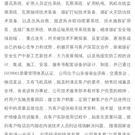
通讯系统、矿用人员定位系统、瓦斯系统、矿用机电、风机在线监
测系统、瓦斯抽排技术装备、煤矿打钻技术装备、煤矿火灾防治技
术装备、以及压风自救、掘进风水联动喷雾系统、供水施救矿用
泵、选煤厂集控系统、铁路运输系统等系统装备，瞄准煤矿安全领
域前端，、重点攻关，对关键技术不断探索、反复试验、逐渐形成
自己的核心竞争力和优势，积极开展与客户深层次合作，探索煤矿
安全生产中新工艺新技术，大力发展领域。以及地面安防工程的设
计、集成、施工、安装、服务等配套设备的设计、制造。并已通过
ISO9001质量管理体系认证。 公司位于山东省省会济南，交通发达，
物流直达，又有飞机高铁，能及时满足客户的要求。销售区域遍及
全球。各省设有办事处。公司技术服务部本着对客户负责的精神，
对用户实施质量跟踪，建立客户档案，定期了解客户在产品使用过
程中的质量反馈信息，为客户提供相关技术资料、技术疑、技术维
护维修及培训服务。在客户实际使用过程中，如发生质量问题，接
到客户电话后均能在内派技术人员到达现场解决问题。 随着国家改
革的进一步深入，全国经济的快速发展，公司将本着“以质量求生