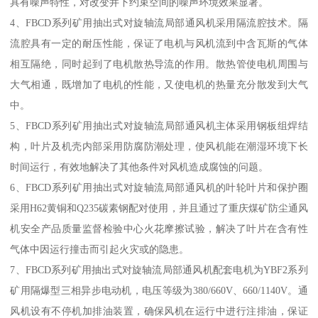
具有噪声特性，对改变井下约束空间的噪声环境效果显著。
4、FBCD系列矿用抽出式对旋轴流局部通风机采用隔流腔技术。隔
流腔具有一定的耐压性能，保证了电机与风机流到中含瓦斯的气体
相互隔绝，同时起到了电机散热导流的作用。散热管使电机周围与
大气相通，既增加了电机的性能，又使电机的热量充分散发到大气
中。
5、FBCD系列矿用抽出式对旋轴流局部通风机主体采用钢板组焊结
构，叶片及机壳内部采用防腐防潮处理，使风机能在潮湿环境下长
时间运行，有效地解决了其他条件对风机造成腐蚀的问题。
6、FBCD系列矿用抽出式对旋轴流局部通风机的叶轮叶片和保护圈
采用H62黄铜和Q235碳素钢配对使用，并且通过了重庆煤矿防尘通风
机安全产品质量监督检验中心火花摩擦试验，解决了叶片在含有性
气体中因运行撞击而引起火灾或的隐患。
7、FBCD系列矿用抽出式对旋轴流局部通风机配套电机为YBF2系列
矿用隔爆型三相异步电动机，电压等级为380/660V、660/1140V。通
风机设有不停机加排油装置，确保风机在运行中进行注排油，保证