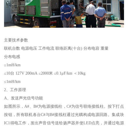
主要技术参数
联机台数 电源电压 工作电流 联络距离(十台) 分布电容 重量
分布电感
≤1mH/km
≤10台 127V 200mA ≤2000米 ≤0.1μF/km ＜10kg
≤1mH/km
2、工作原理
A、发送声光信号功能
如图所示，A#、B#为电源接线柱，C#为信号联络接线柱。按下打点
按钮，所有联机各台C#与B#接线柱通过光耦构成电源回路。集成块
IC1得电工作，发出声音信号送给扬声器并使LED点亮，并通过电源