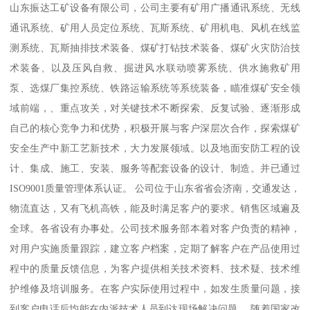
山东振达工矿设备有限公司，公司主要有矿用广播通讯系统、无线
通讯系统、矿用人员定位系统、瓦斯系统、矿用机电、风机在线监
测系统、瓦斯抽排技术装备、煤矿打钻技术装备、煤矿火灾防治技
术装备、以及压风自救、掘进风水联动喷雾系统、供水施救矿用
泵、选煤厂集控系统、铁路运输系统等系统装备，瞄准煤矿安全领
域前端，、重点攻关，对关键技术不断探索、反复试验、逐渐形成
自己的核心竞争力和优势，积极开展与客户深层次合作，探索煤矿
安全生产中新工艺新技术，大力发展领域。以及地面安防工程的设
计、集成、施工、安装、服务等配套设备的设计、制造。并已通过
ISO9001质量管理体系认证。 公司位于山东省省会济南，交通发达，
物流直达，又有飞机高铁，能及时满足客户的要求。销售区域遍及
全球。各省设有办事处。公司技术服务部本着对客户负责的精神，
对用户实施质量跟踪，建立客户档案，定期了解客户在产品使用过
程中的质量反馈信息，为客户提供相关技术资料、技术疑、技术维
护维修及培训服务。在客户实际使用过程中，如发生质量问题，接
到客户电话后均能在内派技术人员到达现场解决问题。 随着国家改